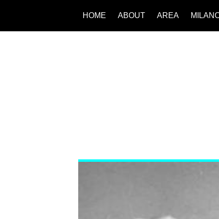
HOME
ABOUT
AREA
MILAN