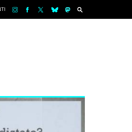
in
Fb
tw
bsky
ms
SEARCH
TI