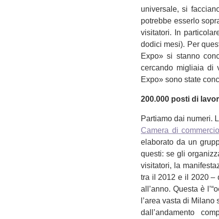
universale, si faccian
potrebbe esserlo soprat
visitatori. In partico
dodici mesi). Per quest
Expo» si stanno conc
cercando migliaia di v
Expo» sono state conc
200.000 posti di lavo
Partiamo dai numeri. L
Camera di commercio
elaborato da un gruppo
questi: se gli organiz
visitatori, la manifes
tra il 2012 e il 2020 – 
all’anno. Questa è l’“oc
l’area vasta di Milano 
dall’andamento comp