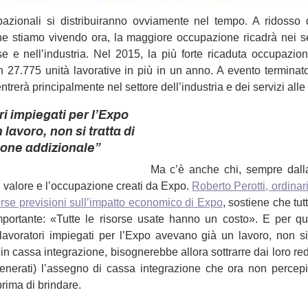
zionali si distribuiranno ovviamente nel tempo. A ridosso d
he stiamo vivendo ora, la maggiore occupazione ricadrà nei set
se e nell’industria. Nel 2015, la più forte ricaduta occupazio
n 27.775 unità lavorative in più in un anno. A evento terminato,
trerà principalmente nel settore dell’industria e dei servizi alle
ri impiegati per l’Expo
lavoro, non si tratta di
one addizionale”
Ma c’è anche chi, sempre dalla
 valore e l’occupazione creati da Expo.
Roberto Perotti, ordinar
erse previsioni sull’impatto economico di Expo
, sostiene che tut
mportante: «Tutte le risorse usate hanno un costo». E per qua
lavoratori impiegati per l’Expo avevano già un lavoro, non si
n cassa integrazione, bisognerebbe allora sottrarre dai loro red
enerati) l’assegno di cassa integrazione che ora non perce
rima di brindare.