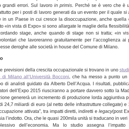
o grandi errori. Sul lavoro
in primis
. Perché se è vero che è 
tutto per i posti di lavoro generati da un evento per il quale si
lare in un Paese in cui cresce la disoccupazione, anche quella d
o «in vista di Expo» si sono allargate le maglie della flessibilità 
ordando stage, anche quando di stage non si tratta; «in vis
olontari che lavoreranno gratuitamente per l’accoglienza ai p
esse deroghe alle società in house del Comune di Milano.
ro
e previsioni della crescita occupazionale si trovano in uno
stud
 di Milano
all’Università Bocconi
, che ha messo a punto un 
 di analisti guidato da Alberto Dell’Acqua. I risultati, pubblic
zatori dell’Expo 2015 riusciranno a portare davvero sotto la Mad
tazione genererà un incremento di produzione lorda aggiuntiva per
di 24,7 miliardi di euro (al netto delle infrastrutture collegate) 
cupazione attivata”, tra impatti diretti, indiretti e
legacy
(post E
sia l’indotto. Ora, che le quasi 200mila unità si traducano in veri
lessivo dell’economia. Ma lo studio assegna l’impatto 