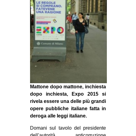
MILANO
MOBILITAZIONI
SPAZI
SPORT POPOLARE
MOVIMENTI
AMBIENTE
ANTIFASCISMO
DIRITTO ALL’ABITARE
Mattone dopo mattone, inchiesta
GENERI
dopo inchiesta, Expo 2015 si
MIGRAZIONI
rivela essere una delle più grandi
opere pubbliche italiane fatta in
PRECARIATO
deroga alle leggi italiane.
REPRESSIONE
Domani sul tavolo del presidente
STUDENTI
dell’autorità anticorruzione