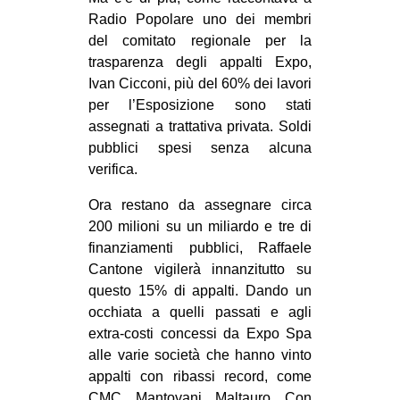
Radio Popolare uno dei membri
EVENTI
del comitato regionale per la
trasparenza degli appalti Expo,
in
Ivan Cicconi, più del 60% dei lavori
Fb
per l’Esposizione sono stati
assegnati a trattativa privata. Soldi
tw
pubblici spesi senza alcuna
verifica.
bsky
Ora restano da assegnare circa
ms
200 milioni su un miliardo e tre di
finanziamenti pubblici, Raffaele
SEARCH
Cantone vigilerà innanzitutto su
questo 15% di appalti. Dando un
occhiata a quelli passati e agli
extra-costi concessi da Expo Spa
alle varie società che hanno vinto
appalti con ribassi record, come
CMC, Mantovani, Maltauro. Con