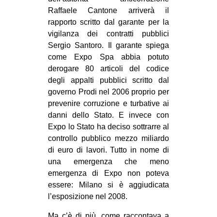
CULTURE
Raffaele Cantone arriverà il
rapporto scritto dal garante per la
ARTE
vigilanza dei contratti pubblici
CINEMA
Sergio Santoro. Il garante spiega
come Expo Spa abbia potuto
MANIFESTI
derogare 80 articoli del codice
MUSICA
degli appalti pubblici scritto dal
governo Prodi nel 2006 proprio per
RECENSIONI
prevenire corruzione e turbative ai
INTERNAZIONALE
danni dello Stato. E invece con
Expo lo Stato ha deciso sottrarre al
AFRICA
controllo pubblico mezzo miliardo
AMERICHE
di euro di lavori. Tutto in nome di
ESTREMO ORIENTE
una emergenza che meno
emergenza di Expo non poteva
EUROPA
essere: Milano si è aggiudicata
MEDIO ORIENTE
l’esposizione nel 2008.
MONDO
Ma c’è di più, come raccontava a