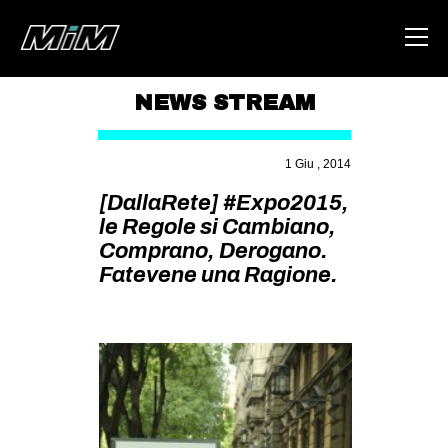
NEWS STREAM
HOME
1 Giu , 2014
ABOUT
[DallaRete] #Expo2015,
AREA
le Regole si Cambiano,
Comprano, Derogano.
DEGENERAZIONE
Fatevene una Ragione.
GAZA FREESTYLE
CSOA LAMBRETTA
MSM
STUDENTI TSUNAMI
ZAM