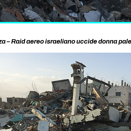
a – Raid aereo israeliano uccide donna pal