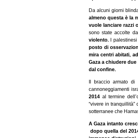
Da alcuni giorni blinda
almeno questa è la mo
vuole lanciare razzi o
sono state accolte da
violento.
I palestines
posto di osservazion
mira centri abitati, a
Gaza a chiudere due 
dal confine.
Il braccio armato d
cannoneggiamenti isr
2014
al termine dell’
“vivere in tranquillità”
sotterranee che Hamas,
A Gaza intanto cresce
dopo quella del 2014