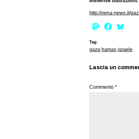
immense distruzioni.
http://nena-news.it/ga
Mastod
Face
Bl
Tag:
gaza
hamas
israele
Lascia un comme
Commento
*