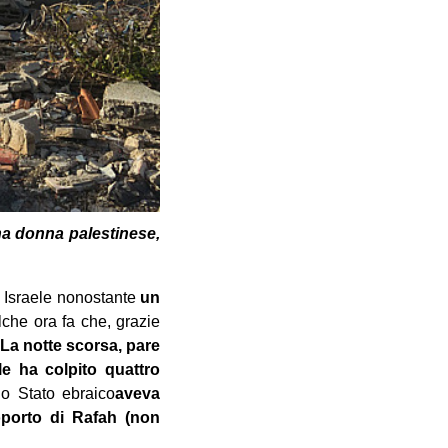
na donna palestinese,
e Israele nonostante
un
che ora fa che, grazie
 La notte scorsa, pare
le ha colpito quattro
o Stato ebraico
aveva
oporto di Rafah (non