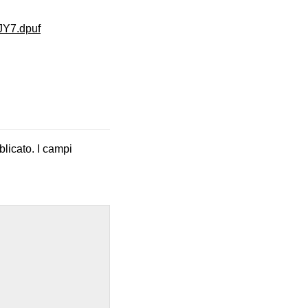
fJY7.dpuf
blicato.
I campi