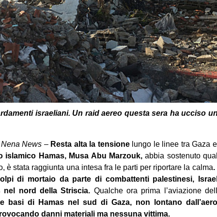
amenti israeliani. Un raid aereo questa sera ha ucciso u
, Nena News
–
Resta alta la tensione
lungo le linee tra Gaza 
o islamico Hamas, Musa Abu Marzouk,
abbia sostenuto qual
to, è stata raggiunta una intesa fra le parti per riportare la calma
.
lpi di mortaio da parte di combattenti palestinesi, Israe
nel nord della Striscia.
Qualche ora prima l’aviazione dell
nte basi di Hamas nel sud di Gaza, non lontano dall’aer
provocando danni materiali ma nessuna vittima.