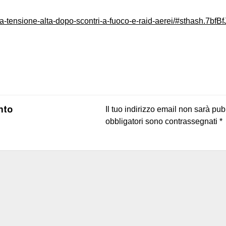
za-tensione-alta-dopo-scontri-a-fuoco-e-raid-aerei/#sthash.7bfB
on
book
uesky
nto
Il tuo indirizzo email non sarà pub
obbligatori sono contrassegnati
*