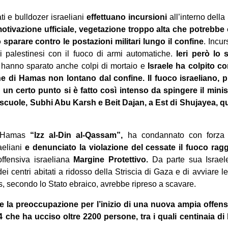
ti e bulldozer israeliani
effettuano incursioni
all’interno della 
tivazione ufficiale, vegetazione troppo alta che potrebbe o
 sparare contro le postazioni militari lungo il confine
. Incur
i palestinesi con il fuoco di armi automatiche.
Ieri però lo 
i hanno sparato anche colpi di mortaio e
Israele ha colpito co
e di Hamas non lontano dal confine. Il fuoco israeliano,
d un certo punto si è fatto così intenso da spingere il minis
scuole, Subhi Abu Karsh e Beit Dajan, a Est di Shujayea, qu
i Hamas
“Izz al-Din al-Qassam”,
ha condannato con forza g
aeliani
e denunciato la violazione del cessate il fuoco ragg
offensiva israeliana
Margine Protettivo.
Da parte sua Israele 
 dei centri abitati a ridosso della Striscia di Gaza e di avviare l
 secondo lo Stato ebraico, avrebbe ripreso a scavare.
 la preoccupazione per l’inizio di una nuova ampia offensi
 che ha ucciso oltre 2200 persone, tra i quali centinaia di