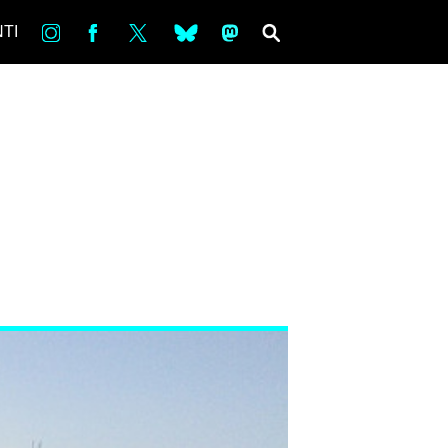
in
Fb
tw
bsky
ms
SEARCH
TI