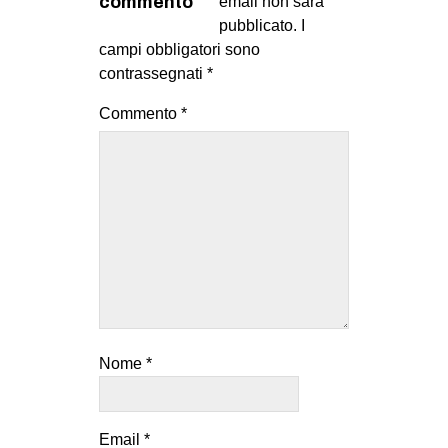
commento
email non sarà
pubblicato.
I
campi obbligatori sono
contrassegnati
*
Commento
*
Nome
*
Email
*