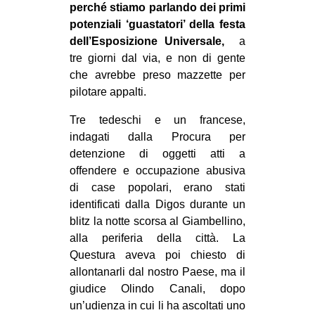
perché stiamo parlando dei primi
CULTURE
potenziali ‘guastatori’ della festa
ARTE
dell’Esposizione Universale,
a
tre giorni dal via, e non di gente
CINEMA
che avrebbe preso mazzette per
MANIFESTI
pilotare appalti.
MUSICA
Tre tedeschi e un francese,
RECENSIONI
indagati dalla Procura per
detenzione di oggetti atti a
INTERNAZIONALE
offendere e occupazione abusiva
AFRICA
di case popolari, erano stati
identificati dalla Digos durante un
AMERICHE
blitz la notte scorsa al Giambellino,
ESTREMO ORIENTE
alla periferia della città. La
Questura aveva poi chiesto di
EUROPA
allontanarli dal nostro Paese, ma il
MEDIO ORIENTE
giudice Olindo Canali, dopo
un’udienza in cui li ha ascoltati uno
MONDO