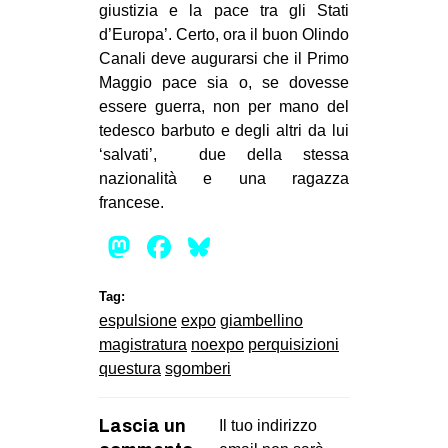
giustizia e la pace tra gli Stati
d’Europa’. Certo, ora il buon Olindo
Canali deve augurarsi che il Primo
Maggio pace sia o, se dovesse
essere guerra, non per mano del
tedesco barbuto e degli altri da lui
‘salvati’, due della stessa
nazionalità e una ragazza
francese.
Mastodon
Facebook
Bluesky
Tag:
espulsione
expo
giambellino
magistratura
noexpo
perquisizioni
questura
sgomberi
Lascia un
Il tuo indirizzo