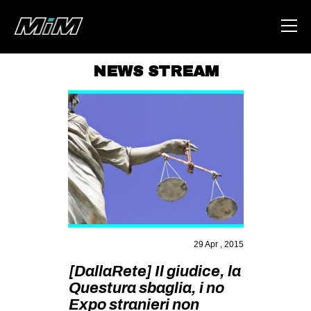
NEWS STREAM
HOME
ABOUT
AREA
DEGENERAZIONE
GAZA FREESTYLE
CSOA LAMBRETTA
MSM
29 Apr , 2015
STUDENTI TSUNAMI
[DallaRete] Il giudice, la
Questura sbaglia, i no
ZAM
Expo stranieri non