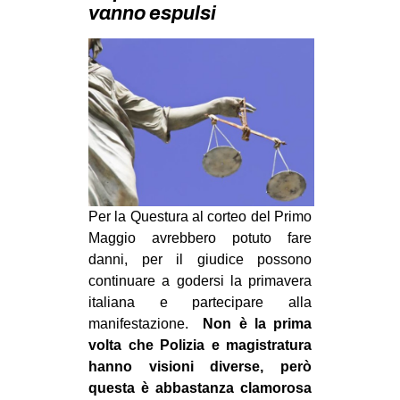
MILANO
vanno espulsi
MOBILITAZIONI
SPAZI
SPORT POPOLARE
MOVIMENTI
AMBIENTE
ANTIFASCISMO
Per la Questura al corteo del Primo
DIRITTO ALL’ABITARE
Maggio avrebbero potuto fare
danni, per il giudice possono
GENERI
continuare a godersi la primavera
MIGRAZIONI
italiana e partecipare alla
PRECARIATO
manifestazione.
Non è la prima
volta che Polizia e magistratura
REPRESSIONE
hanno visioni diverse, però
STUDENTI
questa è abbastanza clamorosa