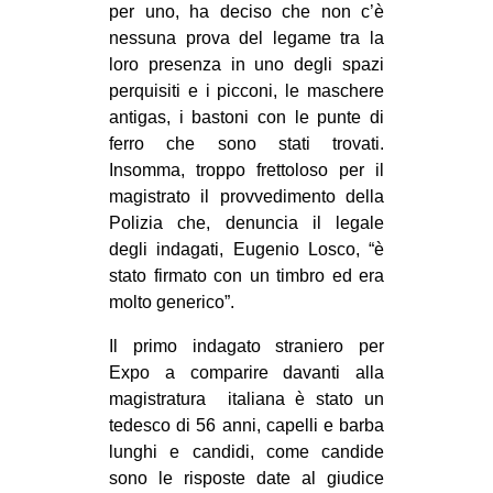
per uno, ha deciso che non c’è
EVENTI
nessuna prova del legame tra la
loro presenza in uno degli spazi
in
perquisiti e i picconi, le maschere
antigas, i bastoni con le punte di
Fb
ferro che sono stati trovati.
Insomma, troppo frettoloso per il
tw
magistrato il provvedimento della
Polizia che, denuncia il legale
bsky
degli indagati, Eugenio Losco, “è
stato firmato con un timbro ed era
ms
molto generico”.
SEARCH
Il primo indagato straniero per
Expo a comparire davanti alla
magistratura italiana è stato un
tedesco di 56 anni, capelli e barba
lunghi e candidi, come candide
sono le risposte date al giudice