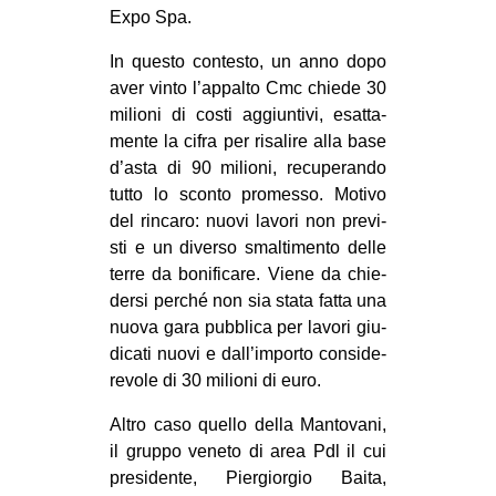
Expo Spa.
In que­sto con­te­sto, un anno dopo
aver vinto l’appalto Cmc chiede 30
milioni di costi aggiun­tivi, esat­ta­
mente la cifra per risa­lire alla base
d’asta di 90 milioni, recu­pe­rando
tutto lo sconto pro­messo. Motivo
del rin­caro: nuovi lavori non pre­vi­
sti e un diverso smal­ti­mento delle
terre da boni­fi­care. Viene da chie­
dersi per­ché non sia stata fatta una
nuova gara pub­blica per lavori giu­
di­cati nuovi e dall’importo con­si­de­
re­vole di 30 milioni di euro.
Altro caso quello della Man­to­vani,
il gruppo veneto di area Pdl il cui
pre­si­dente, Pier­gior­gio Baita,