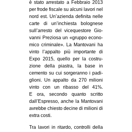
è stato arre­stato a Feb­braio 2013
per frode fiscale su alcuni lavori nel
nord est. Un’azienda defi­nita nelle
carte di un’inchiesta bolo­gnese
sull’arresto del vice­que­store Gio­
vanni Pre­ziosa un «gruppo eco­no­
mico cri­mi­nale». La Man­to­vani ha
vinto l’appalto più impor­tante di
Expo 2015, quello per la costru­
zione della pia­stra, la base in
cemento su cui sor­ge­ranno i padi­
glioni. Un appalto da 270 milioni
vinto con un ribasso del 41%.
E ora, secondo quanto scritto
dall’Espresso, anche la Man­to­vani
avrebbe chie­sto decine di milioni di
extra costi.
Tra lavori in ritardo, con­trolli della