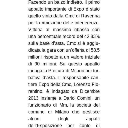
Facendo un balzo indie­tro, il primo
appalto impor­tante di Expo è stato
quello vinto dalla Cmc di Ravenna
per la rimo­zione delle inter­fe­renze.
Vit­to­ria al mas­simo ribasso con
una per­cen­tuale record del 42,83%
sulla base d’asta. Cmc si è aggiu­
di­cata la gara con un’offerta di 58,5
milioni rispetto a un valore ini­ziale
di 90 milioni. Su que­sto appalto
indaga la Pro­cura di Milano per tur­
ba­tiva d’asta. Il respon­sa­bile can­
tiere Expo della Cmc, Lorenzo Fio­
ren­tino, è inda­gato da Dicem­bre
2013 insieme a Dario Comini, un
fun­zio­na­rio di Mm, la società del
comune di Milano che gesti­sce
alcuni degli appalti
dell’Esposizione per conto di