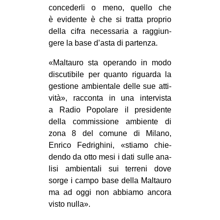
con­ce­derli o meno, quello che
è evi­dente è che si tratta pro­prio
della cifra neces­sa­ria a rag­giun­
gere la base d’asta di partenza.
«Mal­tauro sta ope­rando in modo
discu­ti­bile per quanto riguarda la
gestione ambien­tale delle sue atti­
vità», rac­conta in una inter­vi­sta
a Radio Popo­lare il pre­si­dente
della com­mis­sione ambiente di
zona 8 del comune di Milano,
Enrico Fedri­ghini, «stiamo chie­
dendo da otto mesi i dati sulle ana­
lisi ambien­tali sui ter­reni dove
sorge i campo base della Mal­tauro
ma ad oggi non abbiamo ancora
visto nulla».