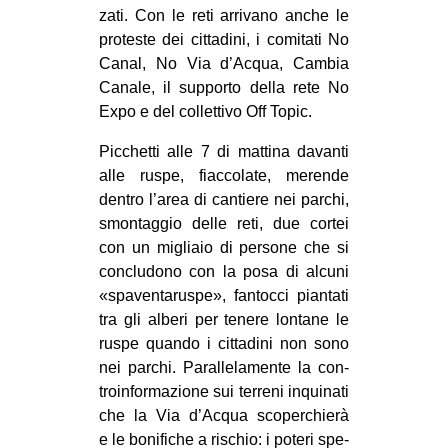
zati. Con le reti arri­vano anche le
pro­te­ste dei cit­ta­dini, i comi­tati No
Canal, No Via d’Acqua, Cam­bia
Canale, il sup­porto della rete No
Expo e del col­let­tivo Off Topic.
Pic­chetti alle 7 di mat­tina davanti
alle ruspe, fiac­co­late, merende
den­tro l’area di can­tiere nei par­chi,
smon­tag­gio delle reti, due cor­tei
con un migliaio di per­sone che si
con­clu­dono con la posa di alcuni
«spa­ven­ta­ru­spe», fan­tocci pian­tati
tra gli alberi per tenere lon­tane le
ruspe quando i cit­ta­dini non sono
nei par­chi. Paral­le­la­mente la con­
tro­in­for­ma­zione sui ter­reni inqui­nati
che la Via d’Acqua sco­per­chierà
e le boni­fi­che a rischio: i poteri spe­