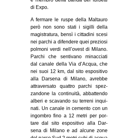
CULTURE
di Expo.
ARTE
A fer­mare le ruspe della Mal­tauro
però non sono stati i sigilli della
CINEMA
magi­stra­tura, bensì i cit­ta­dini scesi
MANIFESTI
nei par­chi a difen­dere quei pre­ziosi
MUSICA
pol­moni verdi nell’ovest di Milano.
Par­chi che sen­ti­vano minac­ciati
RECENSIONI
dal canale della Via d’Acqua, che
INTERNAZIONALE
nei suoi 12 km, dal sito espo­si­tivo
alla Dar­sena di Milano, avrebbe
AFRICA
attra­ver­sato quat­tro par­chi spez­
AMERICHE
zan­done la con­ti­nuità, abbat­tendo
alberi e sca­vando su ter­reni inqui­
ESTREMO ORIENTE
nati. Un canale in cemento con un
EUROPA
ingom­bro fino a 12 metri per por­
tare dal sito espo­si­tivo alla Dar­
MEDIO ORIENTE
sena di Milano e ad alcune zone
MONDO
del parco Sud 2 metri cubi di acqua