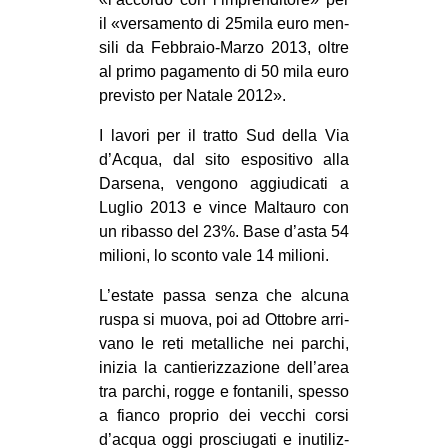
il «ver­sa­mento di 25mila euro men­
sili da Febbraio-Marzo 2013, oltre
al primo paga­mento di 50 mila euro
pre­vi­sto per Natale 2012».
I lavori per il tratto Sud della Via
d’Acqua, dal sito espo­si­tivo alla
Dar­sena, ven­gono aggiu­di­cati a
Luglio 2013 e vince Mal­tauro con
un ribasso del 23%. Base d’asta 54
milioni, lo sconto vale 14 milioni.
L’estate passa senza che alcuna
ruspa si muova, poi ad Otto­bre arri­
vano le reti metal­li­che nei par­chi,
ini­zia la can­tie­riz­za­zione dell’area
tra par­chi, rogge e fon­ta­nili, spesso
a fianco pro­prio dei vec­chi corsi
d’acqua oggi pro­sciu­gati e inu­ti­liz­