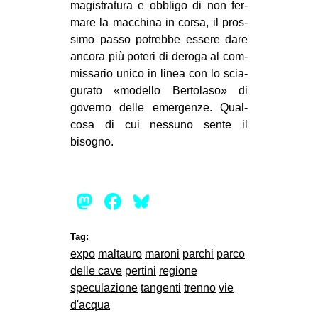
magi­stra­tura e obbligo di non fer­
mare la mac­china in corsa, il pros­
simo passo potrebbe essere dare
ancora più poteri di deroga al com­
mis­sa­rio unico in linea con lo scia­
gu­rato «modello Ber­to­laso» di
governo delle emer­genze. Qual­
cosa di cui nes­suno sente il
bisogno.
Mastodon
Facebook
Bluesky
Tag:
expo
maltauro
maroni
parchi
parco
delle cave
pertini
regione
speculazione
tangenti
trenno
vie
d'acqua