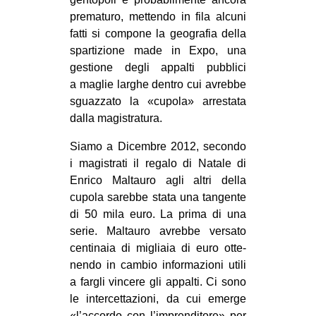
pre­ma­turo, met­tendo in fila alcuni
fatti si com­pone la geo­gra­fia della
spar­ti­zione made in Expo, una
gestione degli appalti pub­blici
a maglie lar­ghe den­tro cui avrebbe
sguaz­zato la «cupola» arre­stata
dalla magistratura.
Siamo a Dicem­bre 2012, secondo
i magi­strati il regalo di Natale di
Enrico Mal­tauro agli altri della
cupola sarebbe stata una tan­gente
di 50 mila euro. La prima di una
serie. Mal­tauro avrebbe ver­sato
cen­ti­naia di migliaia di euro otte­
nendo in cam­bio infor­ma­zioni utili
a far­gli vin­cere gli appalti. Ci sono
le inter­cet­ta­zioni, da cui emerge
«l’accordo con l’imprenditore» per