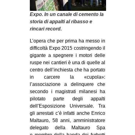
MILANO
MOBILITAZIONI
Expo.
In un canale di cemento la
storia di appalti al ribasso e
SPAZI
rincari record.
SPORT POPOLARE
L’opera che per prima ha messo in
MOVIMENTI
dif­fi­coltà Expo 2015 costrin­gendo il
gigante a spe­gnere i motori delle
AMBIENTE
ruspe nei can­tieri è una di quelle al
ANTIFASCISMO
cen­tro dell’inchiesta che ha por­tato
in car­cere la «cupola»:
DIRITTO ALL’ABITARE
l’associazione a delin­quere che
GENERI
secondo i magi­strati mila­nesi ha
MIGRAZIONI
pilo­tato parte degli appalti
dell’Esposizione Uni­ver­sale. Tra
PRECARIATO
gli arre­stati c’è infatti anche Enrico
REPRESSIONE
Mal­tauro, 58 anni, ammi­ni­stra­tore
dele­gato della Mal­tauro Spa
STUDENTI
e mem­bro della banda dei fur­betti