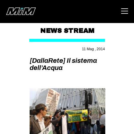
NEWS STREAM
HOME
11 Mag , 2014
ABOUT
[DallaRete] Il sistema
AREA
dell’Acqua
DEGENERAZIONE
GAZA FREESTYLE
CSOA LAMBRETTA
MSM
STUDENTI TSUNAMI
ZAM