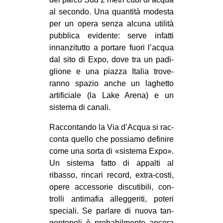
al secondo. Una quan­tità mode­sta
EVENTI
per un opera senza alcuna uti­lità
in
pub­blica evi­dente: serve infatti
innan­zi­tutto a por­tare fuori l’acqua
Fb
dal sito di Expo, dove tra un padi­
glione e una piazza Ita­lia tro­ve­
tw
ranno spa­zio anche un laghetto
arti­fi­ciale (la Lake Arena) e un
bsky
sistema di canali.
ms
Rac­con­tando la Via d’Acqua si rac­
conta quello che pos­siamo defi­nire
SEARCH
come una sorta di «sistema Expo».
Un sistema fatto di appalti al
ribasso, rin­cari record, extra-costi,
opere acces­so­rie discu­ti­bili, con­
trolli anti­ma­fia alleg­ge­riti, poteri
spe­ciali. Se par­lare di nuova tan­
gen­to­poli è pro­ba­bil­mente ancora