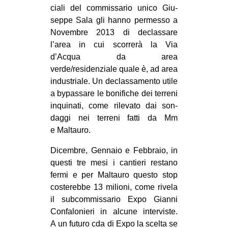
ciali del com­mis­sa­rio unico Giu­
seppe Sala gli hanno per­messo a
Novem­bre 2013 di declas­sare
l’area in cui scor­rerà la Via
d’Acqua da area
verde/residenziale quale è, ad area
indu­striale. Un declas­sa­mento utile
a bypas­sare le boni­fi­che dei ter­reni
inqui­nati, come rile­vato dai son­
daggi nei ter­reni fatti da Mm
e Maltauro.
Dicem­bre, Gen­naio e Feb­braio, in
que­sti tre mesi i can­tieri restano
fermi e per Mal­tauro que­sto stop
coste­rebbe 13 milioni, come rivela
il sub­com­mis­sa­rio Expo Gianni
Con­fa­lo­nieri in alcune inter­vi­ste.
A un futuro cda di Expo la scelta se