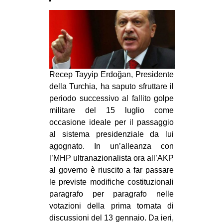
MILANO
MOBILITAZIONI
SPAZI
SPORT POPOLARE
Recep Tayyip Erdoğan, Presidente
MOVIMENTI
della Turchia, ha saputo sfruttare il
AMBIENTE
periodo successivo al fallito golpe
militare del 15 luglio come
ANTIFASCISMO
occasione ideale per il passaggio
DIRITTO ALL’ABITARE
al sistema presidenziale da lui
GENERI
agognato
. In un’alleanza con
l’MHP ultranazionalista ora all’AKP
MIGRAZIONI
al governo è riuscito a far passare
PRECARIATO
le previste modifiche costituzionali
paragrafo per paragrafo nelle
REPRESSIONE
votazioni della prima tornata di
STUDENTI
discussioni del 13 gennaio. Da ieri,