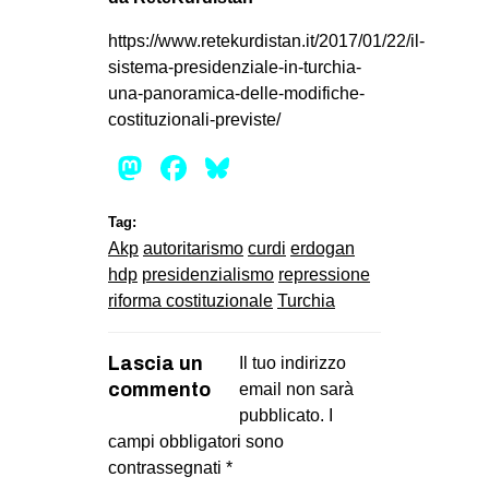
https://www.retekurdistan.it/2017/01/22/il-
sistema-presidenziale-in-turchia-
una-panoramica-delle-modifiche-
costituzionali-previste/
Mastodon
Facebook
Bluesky
Tag:
Akp
autoritarismo
curdi
erdogan
hdp
presidenzialismo
repressione
riforma costituzionale
Turchia
Lascia un
Il tuo indirizzo
commento
email non sarà
pubblicato.
I
campi obbligatori sono
contrassegnati
*