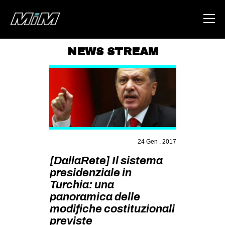
NEWS STREAM
HOME
ABOUT
AREA
DEGENERAZIONE
GAZA FREESTYLE
24 Gen , 2017
[DallaRete] Il sistema
CSOA LAMBRETTA
presidenziale in
MSM
Turchia: una
STUDENTI TSUNAMI
panoramica delle
modifiche costituzionali
ZAM
previste