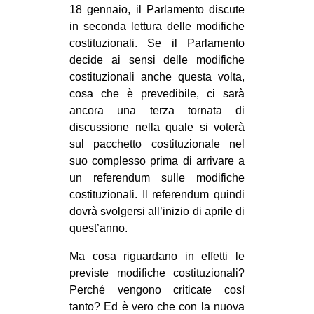
18 gennaio, il Parlamento discute
CULTURE
in seconda lettura delle modifiche
ARTE
costituzionali. Se il Parlamento
decide ai sensi delle modifiche
CINEMA
costituzionali anche questa volta,
MANIFESTI
cosa che è prevedibile, ci sarà
MUSICA
ancora una terza tornata di
discussione nella quale si voterà
RECENSIONI
sul pacchetto costituzionale nel
suo complesso prima di arrivare a
INTERNAZIONALE
un referendum sulle modifiche
AFRICA
costituzionali. Il referendum quindi
AMERICHE
dovrà svolgersi all’inizio di aprile di
quest’anno.
ESTREMO ORIENTE
Ma cosa riguardano in effetti le
EUROPA
previste modifiche costituzionali?
MEDIO ORIENTE
Perché vengono criticate così
MONDO
tanto? Ed è vero che con la nuova