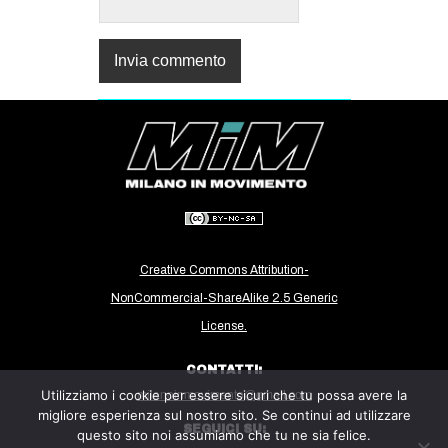
Creative Commons Attribution-
NonCommercial-ShareAlike 2.5 Generic
License.
CONTATTI:
Utilizziamo i cookie per essere sicuri che tu possa avere la
milanoinmovimento@gmail.com
migliore esperienza sul nostro sito. Se continui ad utilizzare
SEGUICI SU:
questo sito noi assumiamo che tu ne sia felice.