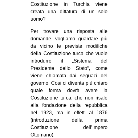
Costituzione in Turchia viene
EVENTI
creata una dittatura di un solo
uomo?
in
Per trovare una risposta alle
Fb
domande, vogliamo guardare più
da vicino le previste modifiche
tw
della Costituzione turca che vuole
introdurre il „Sistema del
bsky
Presidente dello Stato“, come
viene chiamata dai seguaci del
ms
governo. Così ci diventa più chiaro
quale forma dovrà avere la
SEARCH
Costituzione turca, che non risale
alla fondazione della repubblica
nel 1923, ma in effetti al 1876
(introduzione della prima
Costituzione dell’Impero
Ottomano):