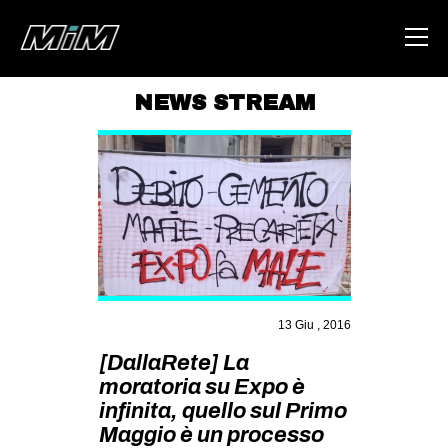
NEWS STREAM
HOME
ABOUT
AREA
DEGENERAZIONE
GAZA FREESTYLE
CSOA LAMBRETTA
13 Giu , 2016
MSM
[DallaRete] La
moratoria su Expo è
STUDENTI TSUNAMI
infinita, quello sul Primo
ZAM
Maggio è un processo