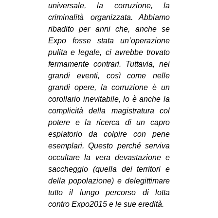
universale, la corruzione, la
EVENTI
criminalità organizzata. Abbiamo
ribadito per anni che, anche se
in
Expo fosse stata un’operazione
pulita e legale, ci avrebbe trovato
Fb
fermamente contrari. Tuttavia, nei
grandi eventi, così come nelle
tw
grandi opere, la corruzione è un
corollario inevitabile, lo è anche la
bsky
complicità della magistratura col
ms
potere e la ricerca di un capro
espiatorio da colpire con pene
SEARCH
esemplari. Questo perché serviva
occultare la vera devastazione e
saccheggio (quella dei territori e
della popolazione) e delegittimare
tutto il lungo percorso di lotta
contro Expo2015 e le sue eredità.