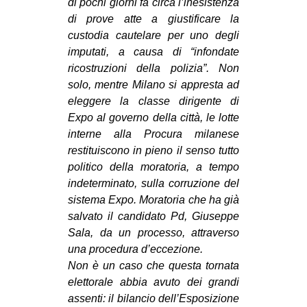
di pochi giorni fa circa l’inesistenza
CULTURE
di prove atte a giustificare la
custodia cautelare per uno degli
ARTE
imputati, a causa di “infondate
CINEMA
ricostruzioni della polizia”. Non
MANIFESTI
solo, mentre Milano si appresta ad
eleggere la classe dirigente di
MUSICA
Expo al governo della città, le lotte
RECENSIONI
interne alla Procura milanese
restituiscono in pieno il senso tutto
INTERNAZIONALE
politico della moratoria, a tempo
AFRICA
indeterminato, sulla corruzione del
sistema Expo. Moratoria che ha già
AMERICHE
salvato il candidato Pd, Giuseppe
ESTREMO ORIENTE
Sala, da un processo, attraverso
una procedura d’eccezione.
EUROPA
Non è un caso che questa tornata
MEDIO ORIENTE
elettorale abbia avuto dei grandi
MONDO
assenti: il bilancio dell’Esposizione