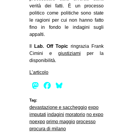
verità dei fatti. È un processo
politico come politiche sono state
le ragioni per cui non hanno fatto
fino in fondo le indagini sugli
appalti.
Il
Lab. Off Topic
ringrazia Frank
Cimini e
giustiziami
per la
disponibilità.
L’articolo
Mastodon
Facebook
Bluesky
Tag:
devastazione e saccheggio
expo
imputati
indagini
moratorio
no expo
noexpo
primo maggio
processo
procura di milano