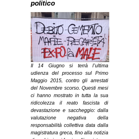
politico
MILANO
MOBILITAZIONI
SPAZI
SPORT POPOLARE
MOVIMENTI
AMBIENTE
Il 14 Giugno si terrà l’ultima
ANTIFASCISMO
udienza del processo sul Primo
DIRITTO ALL’ABITARE
Maggio 2015, contro gli arrestati
del Novembre scorso. Questi mesi
GENERI
ci hanno mostrato in tutta la sua
MIGRAZIONI
ridicolezza il reato fascista di
devastazione e saccheggio: dalla
PRECARIATO
valutazione negativa della
REPRESSIONE
responsabilità collettiva data dalla
STUDENTI
magistratura greca, fino alla notizia