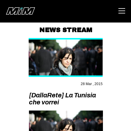
NEWS STREAM
HOME
ABOUT
AREA
DEGENERAZIONE
GAZA FREESTYLE
28 Mar , 2015
CSOA LAMBRETTA
[DallaRete] La Tunisia
che vorrei
MSM
STUDENTI TSUNAMI
ZAM