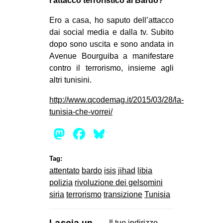
l’attacco terroristico al Bardo?
Ero a casa, ho saputo dell’attacco
dai social media e dalla tv. Subito
dopo sono uscita e sono andata in
Avenue Bourguiba a manifestare
contro il terrorismo, insieme agli
altri tunisini.
http://www.qcodemag.it/2015/03/28/la-
tunisia-che-vorrei/
Mastodon
Facebook
Bluesky
Tag:
attentato
bardo
isis
jihad
libia
polizia
rivoluzione dei gelsomini
siria
terrorismo
transizione
Tunisia
Il tuo indirizzo