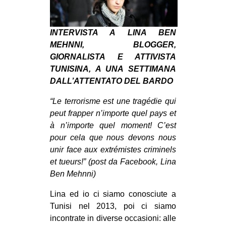
MILANO
MOBILITAZIONI
INTERVISTA A LINA BEN
SPAZI
MEHNNI, BLOGGER,
GIORNALISTA E ATTIVISTA
SPORT POPOLARE
TUNISINA, A UNA SETTIMANA
MOVIMENTI
DALL’ATTENTATO DEL BARDO
AMBIENTE
“Le terrorisme est une tragédie qui
ANTIFASCISMO
peut frapper n’importe quel pays et
à n’importe quel moment! C’est
DIRITTO ALL’ABITARE
pour cela que nous devons nous
GENERI
unir face aux extrémistes criminels
et tueurs!” (post da Facebook, Lina
MIGRAZIONI
Ben Mehnni)
PRECARIATO
Lina ed io ci siamo conosciute a
REPRESSIONE
Tunisi nel 2013, poi ci siamo
STUDENTI
incontrate in diverse occasioni: alle