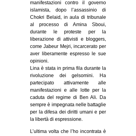
manifestazioni contro il governo
CULTURE
islamista, dopo l’assassinio di
ARTE
Chokri Belaid, in aula di tribunale
al processo di Amina Sboui,
CINEMA
durante le proteste per la
MANIFESTI
liberazione di attivisti e bloggers,
come Jabeur Mejri, incarcerato per
MUSICA
aver liberamente espresso le sue
RECENSIONI
opinioni.
Lina è stata in prima fila durante la
INTERNAZIONALE
rivoluzione dei gelsomini. Ha
AFRICA
partecipato attivamente alle
manifestazioni e alle lotte per la
AMERICHE
caduta del regime di Ben Ali. Da
ESTREMO ORIENTE
sempre è impegnata nelle battaglie
EUROPA
per la difesa dei diritti umani e per
la libertà di espressione.
MEDIO ORIENTE
L’ultima volta che l’ho incontrata è
MONDO