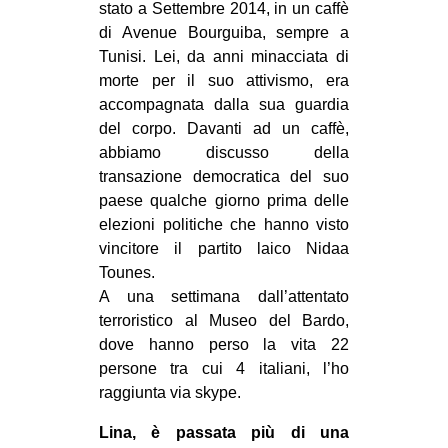
stato a Settembre 2014, in un caffè
EVENTI
di Avenue Bourguiba, sempre a
Tunisi. Lei, da anni minacciata di
in
morte per il suo attivismo, era
accompagnata dalla sua guardia
Fb
del corpo. Davanti ad un caffè,
abbiamo discusso della
tw
transazione democratica del suo
paese qualche giorno prima delle
bsky
elezioni politiche che hanno visto
vincitore il partito laico Nidaa
ms
Tounes.
SEARCH
A una settimana dall’attentato
terroristico al Museo del Bardo,
dove hanno perso la vita 22
persone tra cui 4 italiani, l’ho
raggiunta via skype.
Lina, è passata più di una