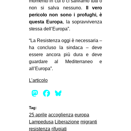
momento in cui o ci salviamo tutti o
non si salva nessuno.
Il vero
EVENTI
pericolo non sono i profughi, è
in
questa Europa
, la sopravvivenza
stessa dell’Europa”.
Fb
“La Resistenza oggi è necessaria –
tw
ha concluso la sindaca – deve
essere ancora più dura e deve
bsky
guardare al Mediterraneo e
all’Europa”.
ms
L’articolo
SEARCH
Mastodon
Facebook
Bluesky
Tag:
25 aprile
accoglienza
europa
Lampedusa
Liberazione
migranti
resistenza
rifugiati