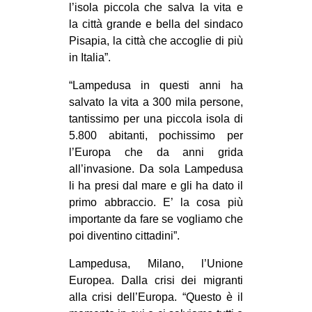
l’isola piccola che salva la vita e
CULTURE
la città grande e bella del sindaco
ARTE
Pisapia, la città che accoglie di più
in Italia”.
CINEMA
“Lampedusa in questi anni ha
MANIFESTI
salvato la vita a 300 mila persone,
MUSICA
tantissimo per una piccola isola di
RECENSIONI
5.800 abitanti, pochissimo per
l’Europa che da anni grida
INTERNAZIONALE
all’invasione. Da sola Lampedusa
AFRICA
li ha presi dal mare e gli ha dato il
primo abbraccio. E’ la cosa più
AMERICHE
importante da fare se vogliamo che
ESTREMO ORIENTE
poi diventino cittadini”.
EUROPA
Lampedusa, Milano, l’Unione
MEDIO ORIENTE
Europea. Dalla crisi dei migranti
alla crisi dell’Europa. “Questo è il
MONDO