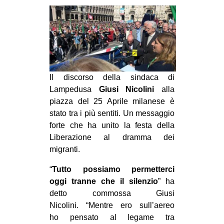
MILANO
MOBILITAZIONI
SPAZI
SPORT POPOLARE
Il discorso della sindaca di
MOVIMENTI
Lampedusa
Giusi Nicolini
alla
AMBIENTE
piazza del 25 Aprile milanese è
ANTIFASCISMO
stato tra i più sentiti. Un messaggio
forte che ha unito la festa della
DIRITTO ALL’ABITARE
Liberazione al dramma dei
GENERI
migranti.
MIGRAZIONI
“
Tutto possiamo permetterci
PRECARIATO
oggi tranne che il silenzio
” ha
detto commossa Giusi
REPRESSIONE
Nicolini. “Mentre ero sull’aereo
STUDENTI
ho pensato al legame tra