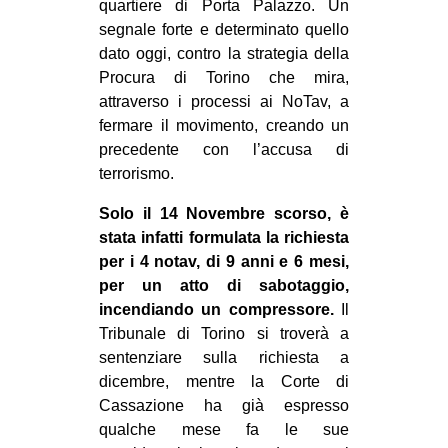
quartiere di Porta Palazzo. Un
CULTURE
segnale forte e determinato quello
dato oggi, contro la strategia della
ARTE
Procura di Torino che mira,
CINEMA
attraverso i processi ai NoTav, a
MANIFESTI
fermare il movimento, creando un
precedente con l’accusa di
MUSICA
terrorismo.
RECENSIONI
Solo il 14 Novembre scorso, è
INTERNAZIONALE
stata infatti formulata la richiesta
per i 4 notav, di 9 anni e 6 mesi,
AFRICA
per un atto di sabotaggio,
AMERICHE
incendiando un compressore.
Il
ESTREMO ORIENTE
Tribunale di Torino si troverà a
sentenziare sulla richiesta a
EUROPA
dicembre, mentre la Corte di
MEDIO ORIENTE
Cassazione ha già espresso
qualche mese fa le sue
MONDO