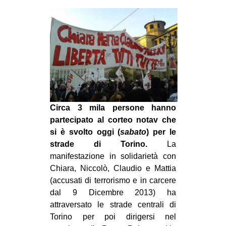
MILANO
MOBILITAZIONI
SPAZI
SPORT POPOLARE
MOVIMENTI
AMBIENTE
Circa 3 mila persone hanno
ANTIFASCISMO
partecipato al corteo notav che
DIRITTO ALL’ABITARE
si è svolto oggi (
sabato
) per le
strade di Torino.
La
GENERI
manifestazione in solidarietà con
MIGRAZIONI
Chiara, Niccolò, Claudio e Mattia
(accusati di terrorismo e in carcere
PRECARIATO
dal 9 Dicembre 2013) ha
REPRESSIONE
attraversato le strade centrali di
STUDENTI
Torino per poi dirigersi nel