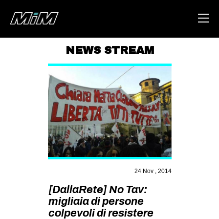
NEWS STREAM
HOME
ABOUT
AREA
DEGENERAZIONE
GAZA FREESTYLE
CSOA LAMBRETTA
MSM
24 Nov , 2014
[DallaRete] No Tav:
STUDENTI TSUNAMI
migliaia di persone
ZAM
colpevoli di resistere