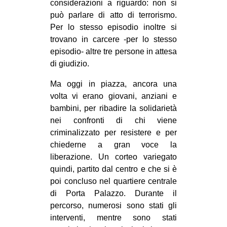
considerazioni a riguardo: non si
EVENTI
può parlare di atto di terrorismo.
Per lo stesso episodio inoltre si
in
trovano in carcere -per lo stesso
episodio- altre tre persone in attesa
Fb
di giudizio.
tw
Ma oggi in piazza, ancora una
volta vi erano giovani, anziani e
bsky
bambini, per ribadire la solidarietà
nei confronti di chi viene
ms
criminalizzato per resistere e per
chiederne a gran voce la
SEARCH
liberazione. Un corteo variegato
quindi, partito dal centro e che si è
poi concluso nel quartiere centrale
di Porta Palazzo. Durante il
percorso, numerosi sono stati gli
interventi, mentre sono stati