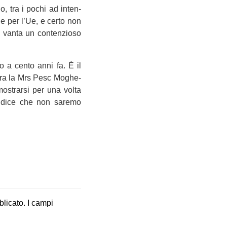
, tra i pochi ad inten­
he per l’Ue, e certo non
e vanta un con­ten­zioso
o a cento anni fa. È il
Ora la Mrs Pesc Moghe­
o­strarsi per una volta
 ci dice che non saremo
blicato.
I campi