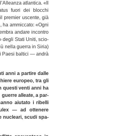
’Alleanza atlan­tica. «Il
­tus fuori dei bloc­chi
il pre­mier uscente, già
en, ha ammic­cato: «Ogni
sem­bra andare incon­tro
 degli Stati Uniti, scio­
iù nella guerra in Siria)
i Paesi bal­tici — andrà
i anni a par­tire dalle
chiere euro­peo, tra gli
n que­sti venti anni ha
n guerre alleate, a par­
anno aiu­tato i ribelli
Eulex — ad otte­nere
ive nucleari, scudi spa­