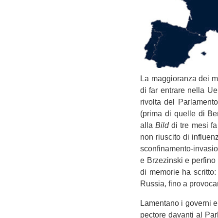
La mag­gio­ranza dei me
di far entrare nella 
rivolta del Par­la­mento
(prima di quelle di Ber
alla
Bild
di tre mesi fa
non riu­scito di influe
sconfinamento-invasion
e Brze­zin­ski e per­f
di memo­rie ha scritto
Rus­sia, fino a pro­vo­
Lamen­tano i governi eur
pec­tore davanti al Par­l