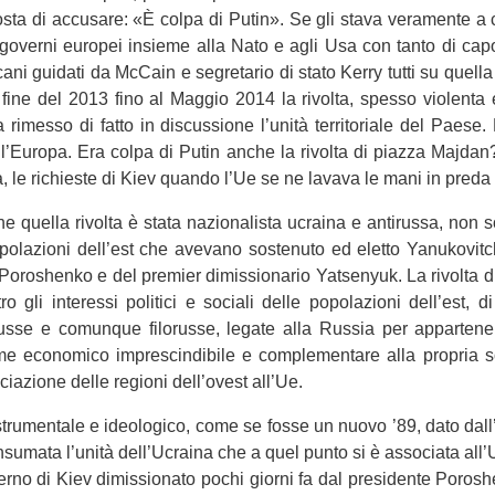
tosta di accu­sare: «È colpa di Putin». Se gli stava vera­mente a cuor
i governi euro­pei insieme alla Nato e agli Usa con tanto di ca
­cani gui­dati da McCain e segre­ta­rio di stato Kerry tutti su quel
 fine del 2013 fino al Mag­gio 2014 la rivolta, spesso vio­lenta
imesso di fatto in discus­sione l’unità ter­ri­to­riale del Paese.
l’Europa. Era colpa di Putin anche la rivolta di piazza Maj­da
, le richie­ste di Kiev quando l’Ue se ne lavava le mani in preda 
e quella rivolta è stata nazio­na­li­sta ucraina e anti­russa, non 
 popo­la­zioni dell’est che ave­vano soste­nuto ed eletto Yanu­ko­vi
oro­shenko e del pre­mier dimis­sio­na­rio Yatse­nyuk. La rivolta d
­tro gli inte­ressi poli­tici e sociali delle popo­la­zioni dell’est, 
se e comun­que filo­russe, legate alla Rus­sia per appar­te­nenz
me eco­no­mico impre­scin­di­bile e com­ple­men­tare alla pro­pria so
ociazione delle regioni dell’ovest all’Ue.
 stru­men­tale e ideo­lo­gico, come se fosse un nuovo ’89, dato da
n­su­mata l’unità dell’Ucraina che a quel punto si è asso­ciata all
no di Kiev dimis­sio­nato pochi giorni fa dal pre­si­dente Poro­s