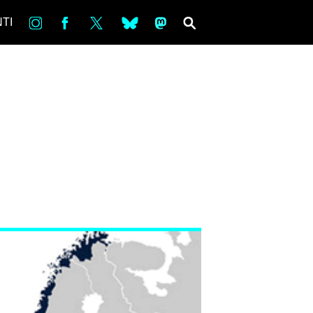
in
Fb
tw
bsky
ms
SEARCH
TI