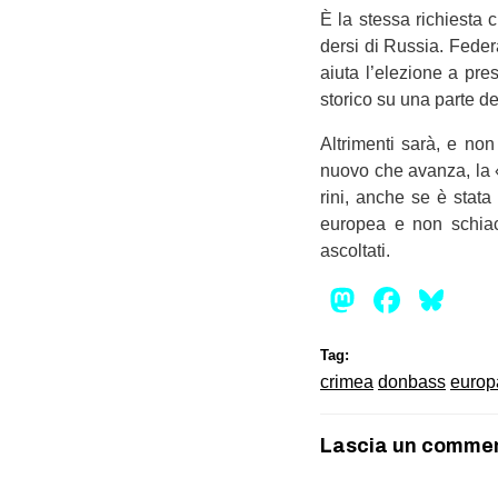
È la stessa richie­sta c
dersi di Rus­sia. Fede­
aiuta l’elezione a pre­
sto­rico su una parte de
Altri­menti sarà, e no
nuovo che avanza, la 
rini, anche se è stata
euro­pea e non schiac­
ascoltati.
Mastod
Face
Bl
Tag:
crimea
donbass
europ
Lascia un comme