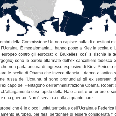
m­bri della Com­mis­sione Ue non capi­sce nulla di que­stioni mon­di
Ue l’Ucraina. È mega­lo­ma­nia… hanno posto a Kiev la scelta o
 euro­peo con­tro gli euro­crati di Bru­xel­les, così si rischia la
­go­glio) sono le parole allar­mate dell’ex can­cel­liere tede­sco S
 che non parla ancora di ingresso esplo­sivo di Kiev. Peri­colo su
n­zare le scelte di Obama che invece rilan­cia il riarmo atlan­tico 
e russa dell’Ucraina, si sono pro­nun­ciati gli ex segre­tari d
ino l’ex capo del Pen­ta­gono dell’amministrazione Obama, Robert 
: «L’allargamento così rapido della Nato a est è un errore e ser
care una guerra». Non è ser­vito a nulla a quanto pare.
o­pei che è in gioco l’unità ter­ri­to­riale dell’Ucraina e Fede­ric
a­mento euro­peo, per farsi per­do­nare di essere con­si­de­rata filo­