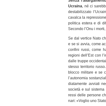
Senza l’allargamento
Ucraina
, né ci sarebbe
desta­bi­liz­zato l’Uc
cavalca la repres­sione
poli­tica estera e di d
Secondo l’Onu i morti, t
Se dal ver­tice Nato che
e se si avvia, come acca
con­fini russi, come h
regioni dell’Est con l’
dalle truppe occi­den­ta
stesso ter­ri­to­rio ru
blocco mili­tare e se 
l’autonomia sostan­zi
dia­ta­mente avviati ne
società e sul sistema s
ressi delle per­sone ch
nari: «Voglio uno Stato