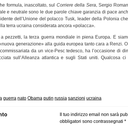
he for­mula, ina­scol­tato, sul
Cor­riere della Sera
, Ser­gio Romano
rale e neu­trale sono le due parole chiave garan­zia di pace anc
si­dente dell’Unione del polacco Tusk, lea­der della Polo­nia ch
lla terra ucraina con­si­de­rata ancora «polacca».
n a pez­zetti, la terza guerra mon­diale in piena Europa. E siam
«nuova gene­ra­zione» alla guida euro­pea tanto cara a Renzi. 
 com­mis­sa­riata da un vice-Pesc tede­sco, ha l’occasione di dim
ciata sull’Alleanza atlan­tica e sugli Stati uniti. Qual­cosa
on
book
uesky
a
guerra
nato
Obama
putin
russia
sanzioni
ucraina
nto
Il tuo indirizzo email non sarà pub
obbligatori sono contrassegnati
*