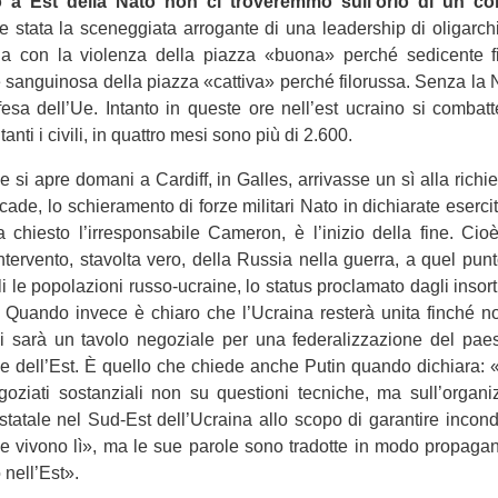
 a Est della Nato non ci tro­ve­remmo sull’orlo di un con­f
 stata la sce­neg­giata arro­gante di una lea­der­ship di oli­gar­c
raina con la vio­lenza della piazza «buona» per­ché sedi­cente f
 san­gui­nosa della piazza «cat­tiva» per­ché filo­russa. Senza la N
ifesa dell’Ue. Intanto in que­ste ore nell’est ucraino si com­batt
anti i civili, in quat­tro mesi sono più di 2.600.
 si apre domani a Car­diff, in Gal­les, arri­vasse un sì alla richie­
de, lo schie­ra­mento di forze mili­tari Nato in dichia­rate eser­ci­
a chie­sto l’irresponsabile Came­ron, è l’inizio della fine. Cioè
intervento, sta­volta vero, della Rus­sia nella guerra, a quel punt
li le popo­la­zioni russo-ucraine, lo sta­tus pro­cla­mato dagli insor
sso. Quando invece è chiaro che l’Ucraina resterà unita fin­ché 
ci sarà un tavolo nego­ziale per una fede­ra­liz­za­zione del pae
ale dell’Est. È quello che chiede anche Putin quando dichiara
go­ziati sostan­ziali non su que­stioni tec­ni­che, ma sull’organi
ta­tale nel Sud-Est dell’Ucraina allo scopo di garan­tire incon­di­z
e vivono lì», ma le sue parole sono tra­dotte in modo pro­pa­gan­
 nell’Est».