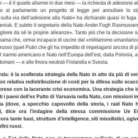
e — è il quarto allarme in due mesi — la richie­sta di ade­sione all
to al par­la­mento un pro­getto di legge per annul­lare lo sta
 sulla via dell’adesione alla Nato» ha dichia­rato quasi in fuga 
se­niuk. E subito il segre­ta­rio della Nato Ander Fogh Rasmus­s
­gliere da sé le pro­prie alleanze». Tanto più che la deci­sione 
ama che, ormai inca­pace di uscire dal «mili­ta­ri­smo uma­ni­ta­rio»
 russo (quel Putin che gli ha impe­dito di impe­la­garsi ancora di p
iarmo ame­ri­cano e Nato nell’Europa dell’est, dalla Polo­nia, a
domani — e alle finora neu­trali Fin­lan­dia e Svezia.
: è la scel­le­rata stra­te­gia della Nato in atto da più di vent
n rela­tiva redi­stri­bu­zione di costi per la difesa sullo scac­
prese con la lace­rante crisi eco­no­mica.
Una stra­te­gia che i
ti i paesi dell’ex Patto di Var­sa­via nella Nato, con mis­sioni i
via (dove, a spec­chio capo­volto della sto­ria, i raid Nato h
ali, dice ora l’indagine della stessa com­mis­sione Ue 
a tante basi, strut­ture d’intelligence, siti mis­si­li­stici, og
­fini russi.