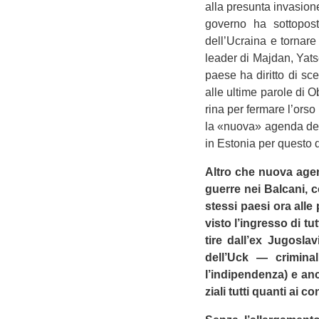
alla pre­sunta inva­sion
governo ha sot­to­po­s
dell’Ucraina e tor­nare
lea­der di Maj­dan, Yat
paese ha diritto di sce
alle ultime parole di Ob
rina per fer­mare l’orso
la «nuova» agenda del r
in Esto­nia per que­sto 
Altro che nuova agenda
guerre nei Bal­cani, co
stessi paesi ora alle 
visto l’ingresso di tut
tire dall’ex Jugo­sla­
dell’Uck — cri­mi­n
l’indipendenza) e ancor
ziali tutti quanti ai con