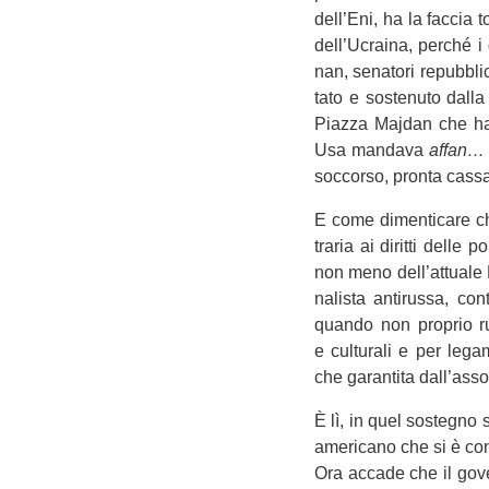
dell’Eni, ha la fac­cia 
dell’Ucraina, per­ché 
nan, sena­tori repub­bli
tato e soste­nuto dalla
Piazza Maj­dan che ha r
Usa man­dava
affan…
soc­corso, pronta cassa
E come dimen­ti­care ch
tra­ria ai diritti delle
non meno dell’attuale P
na­li­sta anti­russa, con
quando non pro­prio rus
e cul­tu­rali e per lega
che garan­tita dall’ass
È lì, in quel soste­gno
ame­ri­cano che si è co
Ora accade che il gover