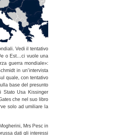
ali. Vedi il ten­ta­tivo
 Ue o Est…ci vuole una
 terza guerra mon­diale»:
ch­midt in un’intervista
l quale, con ten­ta­tivo
sulla base del pre­sunto
i Stato Usa Kis­sin­ger
Gates che nel suo libro
ve solo ad umi­liare la
a Moghe­rini, Mrs Pesc in
russa dati gli inte­ressi