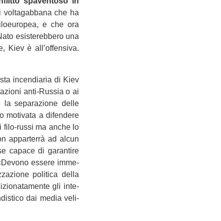
litto spa­ven­toso in
hi vol­ta­gab­bana che ha
iloeu­ro­pea, e che ora
ato esi­ste­reb­bero una
e, Kiev è all’offensiva.
sta incen­dia­ria di Kiev
ta­zioni anti-Russia o ai
 la sepa­ra­zione delle
o moti­vata a difen­dere
ti filo-russi ma anche lo
non appar­terrà ad alcun
se capace di garan­tire
: «Devono essere imme­
zzazione poli­tica della
io­na­ta­mente gli inte­
di­stico dai media veli­