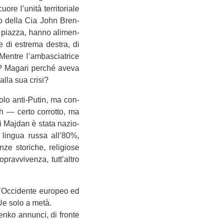
e l’unità ter­ri­to­riale
po della Cia John Bren­
la piazza, hanno ali­men­
 e di estrema destra, di
 Men­tre l’ambasciatrice
n? Magari per­ché aveva
alla sua crisi?
solo anti-Putin, ma con­
tch — certo cor­rotto, ma
i Maj­dan è stata nazio­
di lin­gua russa all’80%,
e sto­ri­che, reli­giose
prav­vi­venza, tutt’altro
ll’Occidente euro­peo ed
’Ue solo a metà.
henko annunci, di fronte