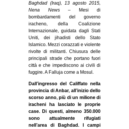
Baghdad (Iraq), 13 agosto 2015,
CULTURE
Nena News
– Mesi di
ARTE
bombardamenti del governo
iracheno, della Coalizione
CINEMA
Internazionale, guidata dagli Stati
MANIFESTI
Uniti, dei jihadisti dello Stato
Islamico. Mezzi corazzati e violente
MUSICA
rivolte di militanti. Chiusura delle
RECENSIONI
principali strade che portano fuori
città e che impediscono ai civili di
INTERNAZIONALE
fuggire. A Falluja come a Mosul.
AFRICA
Dall’ingresso del Califfato nella
AMERICHE
provincia di Anbar, all’inizio dello
ESTREMO ORIENTE
scorso anno, più di un milione di
iracheni ha lasciato le proprie
EUROPA
case. Di questi, almeno 350.000
MEDIO ORIENTE
sono attualmente rifugiati
nell’area di Baghdad. I campi
MONDO