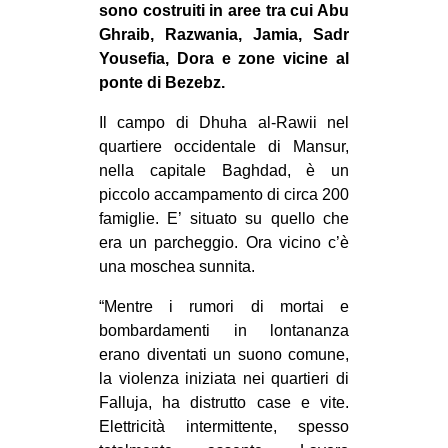
sono costruiti in aree tra cui Abu
EVENTI
Ghraib, Razwania, Jamia, Sadr
Yousefia, Dora e zone vicine al
in
ponte di Bezebz.
Fb
Il campo di Dhuha al-Rawii nel
quartiere occidentale di Mansur,
tw
nella capitale Baghdad, è un
piccolo accampamento di circa 200
bsky
famiglie. E’ situato su quello che
era un parcheggio. Ora vicino c’è
ms
una moschea sunnita.
SEARCH
“Mentre i rumori di mortai e
bombardamenti in lontananza
erano diventati un suono comune,
la violenza iniziata nei quartieri di
Falluja, ha distrutto case e vite.
Elettricità intermittente, spesso