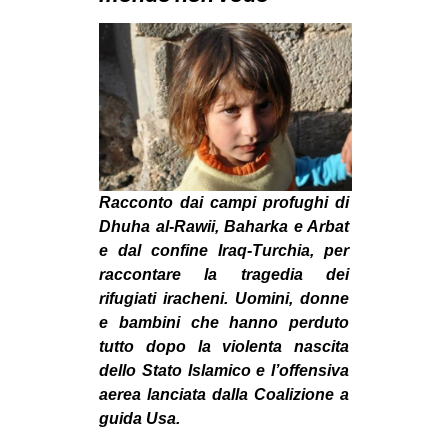
MILANO
MOBILITAZIONI
SPAZI
SPORT POPOLARE
MOVIMENTI
AMBIENTE
Racconto dai campi profughi di
ANTIFASCISMO
Dhuha al-Rawii, Baharka e Arbat
e dal confine Iraq-Turchia, per
DIRITTO ALL’ABITARE
raccontare la tragedia dei
GENERI
rifugiati iracheni. Uomini, donne
e bambini che hanno perduto
MIGRAZIONI
tutto dopo la violenta nascita
PRECARIATO
dello Stato Islamico e l’offensiva
REPRESSIONE
aerea lanciata dalla Coalizione a
guida Usa.
STUDENTI