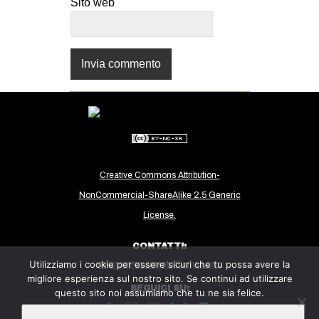
Sito web
Creative Commons Attribution-
NonCommercial-ShareAlike 2.5 Generic
License.
CONTATTI:
Utilizziamo i cookie per essere sicuri che tu possa avere la
milanoinmovimento@gmail.com
migliore esperienza sul nostro sito. Se continui ad utilizzare
SEGUICI SU:
questo sito noi assumiamo che tu ne sia felice.