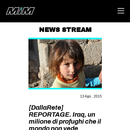
NEWS STREAM
HOME
ABOUT
AREA
DEGENERAZIONE
GAZA FREESTYLE
CSOA LAMBRETTA
13 Ago , 2015
MSM
[DallaRete]
STUDENTI TSUNAMI
REPORTAGE. Iraq, un
milione di profughi che il
ZAM
mondo non vede