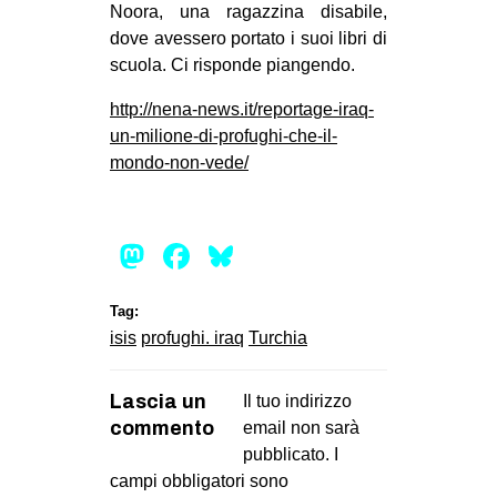
Noora, una ragazzina disabile,
dove avessero portato i suoi libri di
scuola. Ci risponde piangendo.
http://nena-news.it/reportage-iraq-
un-milione-di-profughi-che-il-
mondo-non-vede/
Mastodon
Facebook
Bluesky
Tag:
isis
profughi. iraq
Turchia
Lascia un
Il tuo indirizzo
commento
email non sarà
pubblicato.
I
campi obbligatori sono