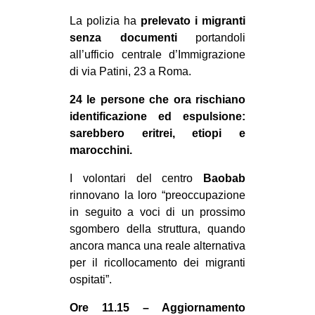
EVENTI
La polizia ha
prelevato i migranti
senza documenti
portandoli
in
all’ufficio centrale d’Immigrazione
di via Patini, 23 a Roma.
Fb
24 le persone che ora rischiano
tw
identificazione ed espulsione:
sarebbero eritrei, etiopi e
bsky
marocchini.
ms
I volontari del centro
Baobab
rinnovano la loro “preoccupazione
SEARCH
in seguito a voci di un prossimo
sgombero della struttura, quando
ancora manca una reale alternativa
per il ricollocamento dei migranti
ospitati”.
Ore 11.15 – Aggiornamento