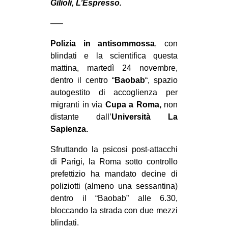
Gilioli, L’Espresso.
CULTURE
—–
ARTE
Polizia in antisommossa
, con
CINEMA
blindati e la scientifica questa
MANIFESTI
mattina, martedì 24 novembre,
MUSICA
dentro il centro “
Baobab
“, spazio
autogestito di accoglienza per
RECENSIONI
migranti in via
Cupa a Roma,
non
distante dall’
Università La
INTERNAZIONALE
Sapienza.
AFRICA
Sfruttando la psicosi post-attacchi
AMERICHE
di Parigi, la Roma sotto controllo
ESTREMO ORIENTE
prefettizio ha mandato decine di
poliziotti (almeno una sessantina)
EUROPA
dentro il “Baobab” alle 6.30,
MEDIO ORIENTE
bloccando la strada con due mezzi
MONDO
blindati.