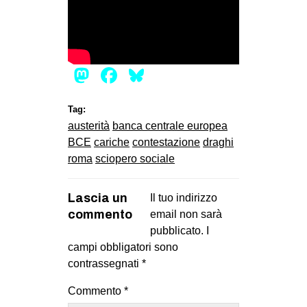
Mastodon
Facebook
Bluesky
Tag:
austerità
banca centrale europea
BCE
cariche
contestazione
draghi
roma
sciopero sociale
Lascia un
Il tuo indirizzo
commento
email non sarà
pubblicato.
I
campi obbligatori sono
contrassegnati
*
Commento
*