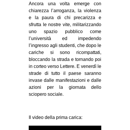
Ancora una volta emerge con
EVENTI
chiarezza l’arroganza, la violenza
e la paura di chi precarizza e
in
sfrutta le nostre vite, militarizzando
uno spazio pubblico come
Fb
l’università ed impedendo
l’ingresso agli studenti, che dopo le
tw
cariche si sono ricompattati,
bloccando la strada e tornando poi
bsky
in corteo verso Lettere. E venerdì le
ms
strade di tutto il paese saranno
invase dalle manifestazioni e dalle
SEARCH
azioni per la giornata dello
sciopero sociale.
Il video della prima carica: