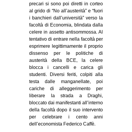
precari si sono poi diretti in corteo
CULTURE
al grido di “No all’austerità” e “fuori
ARTE
i banchieri dall’università” verso la
facoltà di Economia, blindata dalla
CINEMA
celere in assetto antisommossa. Al
MANIFESTI
tentativo di entrare nella facoltà per
esprimere legittimamente il proprio
MUSICA
dissenso per le politiche di
RECENSIONI
austerità della BCE, la celere
blocca i cancelli e carica gli
INTERNAZIONALE
studenti. Diversi feriti, colpiti alla
AFRICA
testa dalle manganellate, poi
AMERICHE
cariche di alleggerimento per
liberare la strada a Draghi,
ESTREMO ORIENTE
bloccato dai manifestanti all’interno
EUROPA
della facoltà dopo il suo intervento
per celebrare i cento anni
MEDIO ORIENTE
dell’economista Federico Caffè.
MONDO