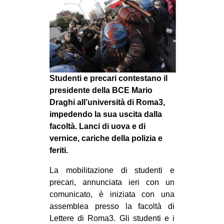
MILANO
MOBILITAZIONI
SPAZI
SPORT POPOLARE
MOVIMENTI
Studenti e precari contestano il
presidente della BCE Mario
AMBIENTE
Draghi all’università di Roma3,
ANTIFASCISMO
impedendo la sua uscita dalla
facoltà. Lanci di uova e di
DIRITTO ALL’ABITARE
vernice, cariche della polizia e
GENERI
feriti.
MIGRAZIONI
La mobilitazione di studenti e
PRECARIATO
precari, annunciata ieri con un
comunicato, è iniziata con una
REPRESSIONE
assemblea presso la facoltà di
STUDENTI
Lettere di Roma3. Gli studenti e i