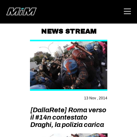
NEWS STREAM
HOME
ABOUT
AREA
DEGENERAZIONE
GAZA FREESTYLE
CSOA LAMBRETTA
13 Nov , 2014
MSM
[DallaRete] Roma verso
il #14n contestato
STUDENTI TSUNAMI
Draghi, la polizia carica
ZAM