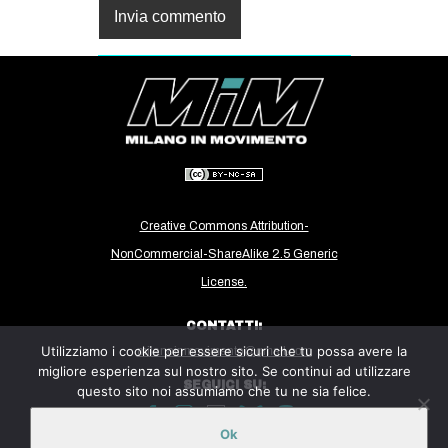
Creative Commons Attribution-
NonCommercial-ShareAlike 2.5 Generic
License.
CONTATTI:
Utilizziamo i cookie per essere sicuri che tu possa avere la
milanoinmovimento@gmail.com
migliore esperienza sul nostro sito. Se continui ad utilizzare
SEGUICI SU:
questo sito noi assumiamo che tu ne sia felice.
Ok