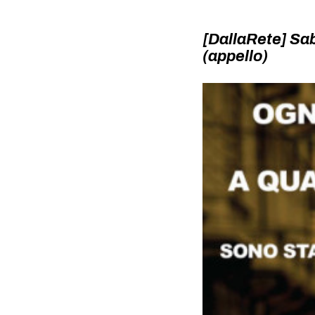
[DallaRete] Sa
(appello)