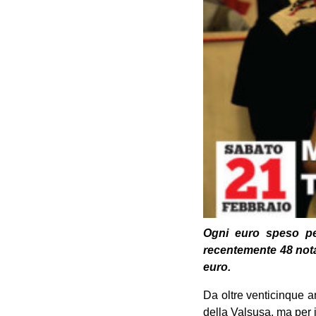
Ogni euro speso per
recentemente 48 notav
euro.
Da oltre venticinque an
della Valsusa, ma per i b