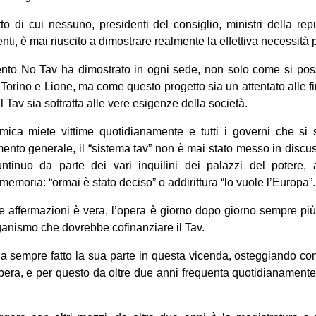
o di cui nessuno, presidenti del consiglio, ministri della re
nti, è mai riuscito a dimostrare realmente la effettiva necessità 
mento No Tav ha dimostrato in ogni sede, non solo come si po
 Torino e Lione, ma come questo progetto sia un attentato alle 
l Tav sia sottratta alle vere esigenze della società.
mica miete vittime quotidianamente e tutti i governi che s
ento generale, il “sistema tav” non è mai stato messo in disc
tinuo da parte dei vari inquilini dei palazzi del potere, 
memoria: “ormai è stato deciso” o addirittura “lo vuole l’Europa”.
 affermazioni è vera, l’opera è giorno dopo giorno sempre pi
rganismo che dovrebbe cofinanziare il Tav.
a sempre fatto la sua parte in questa vicenda, osteggiando co
opera, e per questo da oltre due anni frequenta quotidianamente 