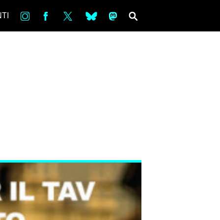
in
Fb
tw
bsky
ms
SEARCH
TI