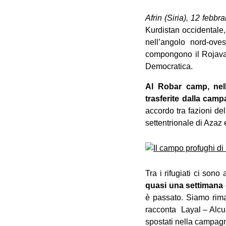
Afrin (Siria), 12 feb
Kurdistan occidentale, 
nell’angolo nord-ove
compongono il Rojava, 
Democratica.
Al Robar camp, nella
trasferite dalla cam
accordo tra fazioni del
settentrionale di Azaz e
Tra i rifugiati ci sono 
quasi una settimana c
è passato. Siamo rimas
racconta Layal – Alcuni
spostati nella campagna