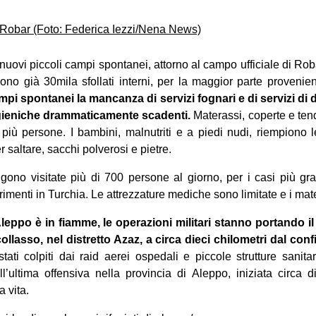
uovi piccoli campi spontanei, attorno al campo ufficiale di Roba
no già 30mila sfollati interni, per la maggior parte provenienti
mpi spontanei la mancanza di servizi fognari e di servizi di 
igieniche drammaticamente scadenti.
Materassi, coperte e tend
più persone. I bambini, malnutriti e a piedi nudi, riempiono l
saltare, sacchi polverosi e pietre.
ngono visitate più di 700 persone al giorno, per i casi più gr
rimenti in Turchia. Le attrezzature mediche sono limitate e i mater
 Aleppo è in fiamme, le operazioni militari stanno portando il
ollasso, nel distretto Azaz, a circa dieci chilometri dal conf
ati colpiti dai raid aerei ospedali e piccole strutture sanitari
ll’ultima offensiva nella provincia di Aleppo, iniziata circa d
 vita.