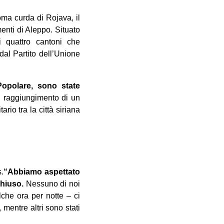
oma curda di Rojava, il
menti di Aleppo. Situato
i quattro cantoni che
dal Partito dell’Unione
Popolare, sono state
l raggiungimento di un
rio tra la città siriana
s.
“Abbiamo aspettato
chiuso.
Nessuno di noi
lche ora per notte – ci
 mentre altri sono stati