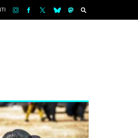
in
Fb
tw
bsky
ms
SEARCH
TI