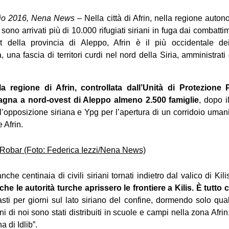
braio 2016, Nena News
– Nella città di Afrin, nella regione auton
sono arrivati più di 10.000 rifugiati siriani in fuga dai combatti
st della provincia di Aleppo, Afrin è il più occidentale de
una fascia di territori curdi nel nord della Siria, amministrati 
 regione di Afrin, controllata dall’Unità di Protezione 
pagna a nord-ovest di Aleppo almeno 2.500 famiglie
, dopo i
l’opposizione siriana e Ypg per l’apertura di un corridoio umanita
 Afrin.
anche centinaia di civili siriani tornati indietro dal valico di Kili
he le autorità turche aprissero le frontiere a Kilis. È tutto 
ti per giorni sul lato siriano del confine, dormendo solo qua
 di noi sono stati distribuiti in scuole e campi nella zona Afrin,
 di Idlib”.