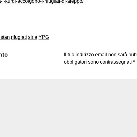
a-i-kurdi-accolgono-i-rifugiati-di-aleppo/
on
book
uesky
istan
rifugiati
siria
YPG
nto
Il tuo indirizzo email non sarà pub
obbligatori sono contrassegnati
*