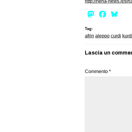
http://nena-news.it/siri
Mastod
Face
Bl
Tag:
afrin
aleppo
curdi
kurd
Lascia un comme
Commento
*