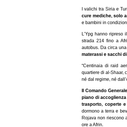
I valichi tra Siria e 
cure mediche, solo a r
e bambini in condizioni 
L’Ypg hanno ripreso il
strada 214 fino a Afr
autobus. Da circa una 
materassi e sacchi di
“Centinaia di raid ae
quartiere di al-Shaar, 
né dal regime, né dall
Il Comando Generale d
piano di accoglienza 
trasporto, coperte e
dormono a terra e bev
Rojava non riescono a c
ore a Afrin.