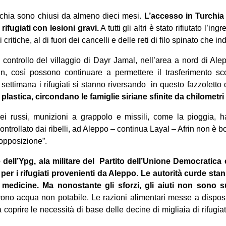
Turchia sono chiusi da almeno dieci mesi.
L’accesso in Turchia
ifugiati con lesioni gravi.
A tutti gli altri è stato rifiutato l’i
critiche, al di fuori dei cancelli e delle reti di filo spinato che in
 controllo del villaggio di Dayr Jamal, nell’area a nord di Alepp
in, così possono continuare a permettere il trasferimento scor
settimana i rifugiati si stanno riversando in questo fazzoletto d
 plastica, circondano le famiglie siriane sfinite da chilometr
rei russi, munizioni a grappolo e missili, come la pioggia, h
controllato dai ribelli, ad Aleppo – continua Layal – Afrin non è 
’opposizione”.
ell’Ypg, ala militare del Partito dell’Unione Democratica 
per i rifugiati provenienti da Aleppo. Le autorità curde st
 medicine. Ma nonostante gli sforzi, gli aiuti non sono su
ono acqua non potabile. Le razioni alimentari messe a dispos
oprire le necessità di base delle decine di migliaia di rifugiat