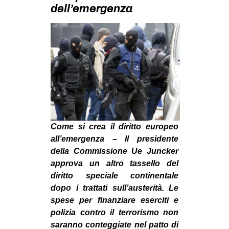
MILANO
dell’emergenza
MOBILITAZIONI
SPAZI
SPORT POPOLARE
MOVIMENTI
AMBIENTE
ANTIFASCISMO
Come si crea il diritto europeo
DIRITTO ALL’ABITARE
all’emergenza – Il presidente
GENERI
della Commissione Ue Juncker
approva un altro tassello del
MIGRAZIONI
diritto speciale continentale
PRECARIATO
dopo i trattati sull’austerità. Le
spese per finanziare eserciti e
REPRESSIONE
polizia contro il terrorismo non
STUDENTI
saranno conteggiate nel patto di