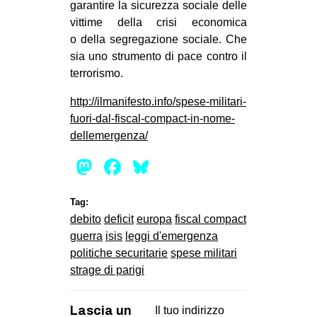
garantire la sicurezza sociale delle
vittime della crisi economica
o della segregazione sociale. Che
sia uno strumento di pace contro il
terrorismo.
http://ilmanifesto.info/spese-militari-
fuori-dal-fiscal-compact-in-nome-
dellemergenza/
Mastodon
Facebook
Bluesky
Tag:
debito
deficit
europa
fiscal compact
guerra
isis
leggi d'emergenza
politiche securitarie
spese militari
strage di parigi
Lascia un
Il tuo indirizzo