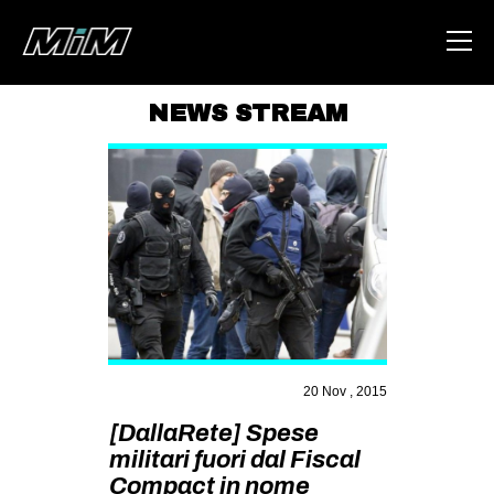
NEWS STREAM
HOME
ABOUT
AREA
DEGENERAZIONE
GAZA FREESTYLE
CSOA LAMBRETTA
MSM
20 Nov , 2015
STUDENTI TSUNAMI
[DallaRete] Spese
militari fuori dal Fiscal
ZAM
Compact in nome