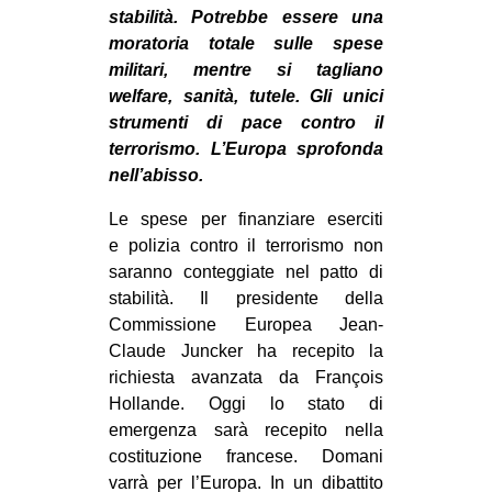
stabilità. Potrebbe essere una
CULTURE
moratoria totale sulle spese
ARTE
militari, mentre si tagliano
welfare, sanità, tutele. Gli unici
CINEMA
strumenti di pace contro il
MANIFESTI
terrorismo. L’Europa sprofonda
MUSICA
nell’abisso.
RECENSIONI
Le spese per finanziare eserciti
e polizia contro il terrorismo non
INTERNAZIONALE
saranno conteggiate nel patto di
AFRICA
stabilità. Il presidente della
Commissione Europea Jean-
AMERICHE
Claude Juncker ha recepito la
ESTREMO ORIENTE
richiesta avanzata da François
EUROPA
Hollande. Oggi lo stato di
emergenza sarà recepito nella
MEDIO ORIENTE
costituzione francese. Domani
MONDO
varrà per l’Europa. In un dibattito