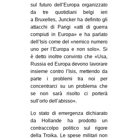
sul futuro dell’Europa organizzato
EVENTI
da tre quotidiani belgi ieri
a Bruxelles, Juncker ha definito gli
in
attacchi di Parigi «atti di guerra
compiuti in Europa» e ha parlato
Fb
dell’Isis come del «nemico numero
uno per l’Europa e non solo». Si
tw
è detto inoltre convinto che «Usa,
bsky
Russia ed Europa devono lavorare
insieme contro l’Isis, mettendo da
ms
parte i problemi tra noi per
concentrarci su un problema che
SEARCH
se non sarà risolto ci porterà
sull’orlo dell’abisso».
Lo stato di emergenza dichiarato
da Hollande ha prodotto un
contraccolpo politico sul rigore
della Troika. Le spese militari non