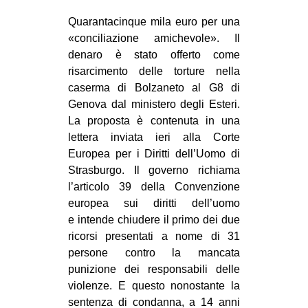
CULTURE
Quarantacinque mila euro per una
ARTE
«conciliazione amichevole». Il
denaro è stato offerto come
CINEMA
risarcimento delle torture nella
MANIFESTI
caserma di Bolzaneto al G8 di
Genova dal ministero degli Esteri.
MUSICA
La proposta è contenuta in una
RECENSIONI
lettera inviata ieri alla Corte
Europea per i Diritti dell’Uomo di
INTERNAZIONALE
Strasburgo. Il governo richiama
AFRICA
l’articolo 39 della Convenzione
europea sui diritti dell’uomo
AMERICHE
e intende chiudere il primo dei due
ESTREMO ORIENTE
ricorsi presentati a nome di 31
EUROPA
persone contro la mancata
punizione dei responsabili delle
MEDIO ORIENTE
violenze. E questo nonostante la
MONDO
sentenza di condanna, a 14 anni