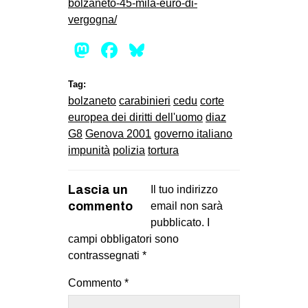
bolzaneto-45-mila-euro-di-
vergogna/
Mastodon
Facebook
Bluesky
Tag:
bolzaneto
carabinieri
cedu
corte
europea dei diritti dell'uomo
diaz
G8
Genova 2001
governo italiano
impunità
polizia
tortura
Lascia un
Il tuo indirizzo
commento
email non sarà
pubblicato.
I
campi obbligatori sono
contrassegnati
*
Commento
*