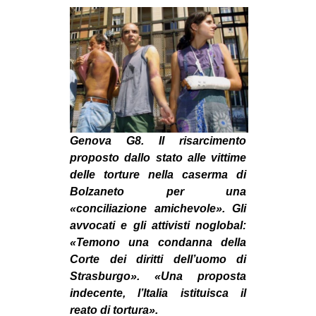
MILANO
MOBILITAZIONI
SPAZI
SPORT POPOLARE
MOVIMENTI
AMBIENTE
Genova G8. Il risarcimento
ANTIFASCISMO
proposto dallo stato alle vittime
delle torture nella caserma di
DIRITTO ALL’ABITARE
Bolzaneto per una
GENERI
«conciliazione amichevole». Gli
avvocati e gli attivisti noglobal:
MIGRAZIONI
«Temono una condanna della
PRECARIATO
Corte dei diritti dell’uomo di
Strasburgo». «Una proposta
REPRESSIONE
indecente, l’Italia istituisca il
STUDENTI
reato di tortura».