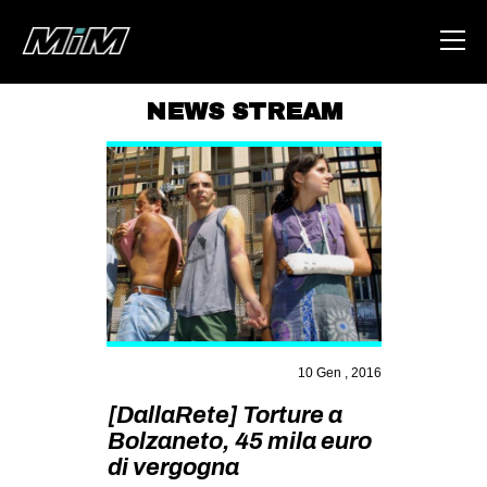
NEWS STREAM
HOME
ABOUT
AREA
DEGENERAZIONE
GAZA FREESTYLE
CSOA LAMBRETTA
10 Gen , 2016
MSM
[DallaRete] Torture a
STUDENTI TSUNAMI
Bolzaneto, 45 mila euro
ZAM
di vergogna