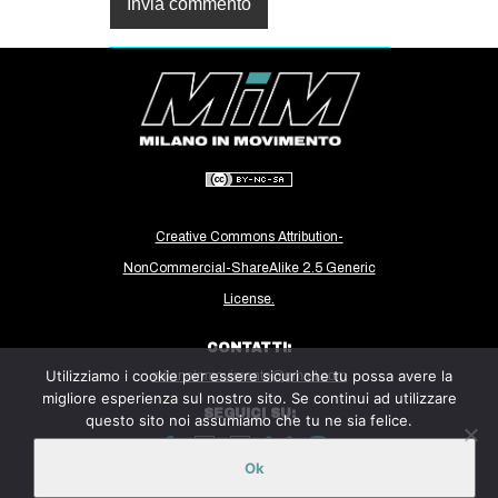
Creative Commons Attribution-
NonCommercial-ShareAlike 2.5 Generic
License.
CONTATTI:
Utilizziamo i cookie per essere sicuri che tu possa avere la
milanoinmovimento@gmail.com
migliore esperienza sul nostro sito. Se continui ad utilizzare
SEGUICI SU:
questo sito noi assumiamo che tu ne sia felice.
Ok
Sito ospitato sulla piattaforma
Midala