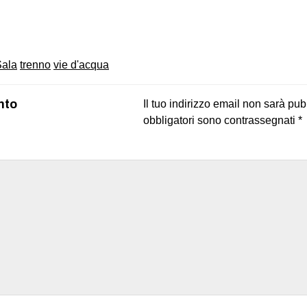
on
book
uesky
Sala
trenno
vie d'acqua
nto
Il tuo indirizzo email non sarà pub
obbligatori sono contrassegnati
*