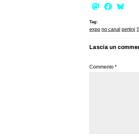
Mastod
Face
Bl
Tag:
expo
no canal
pertini
Lascia un comme
Commento
*