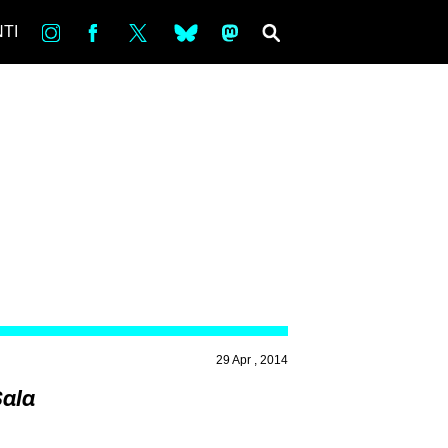
in
Fb
tw
bsky
ms
SEARCH
TI
29 Apr , 2014
Sala