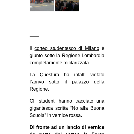
CULTURE
ARTE
CINEMA
——
MANIFESTI
MUSICA
Il
corteo studentesco di Milano
è
giunto sotto la Regione Lombardia
RECENSIONI
completamente militarizzata.
INTERNAZIONALE
La Questura ha infatti vietato
AFRICA
l’arrivo sotto il palazzo della
Regione.
AMERICHE
ESTREMO ORIENTE
Gli studenti hanno tracciato una
gigantesca scritta “No alla Buona
EUROPA
Scuola” in vernice rossa.
MEDIO ORIENTE
Di fronte ad un lancio di vernice
MONDO