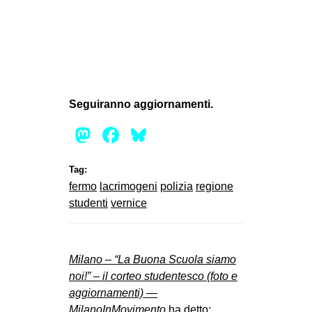
Seguiranno aggiornamenti.
Mastodon
Facebook
Bluesky
Tag:
fermo
lacrimogeni
polizia
regione
studenti
vernice
Milano – “La Buona Scuola siamo
noi!” – il corteo studentesco (foto e
aggiornamenti) —
MilanoInMovimento
ha detto: