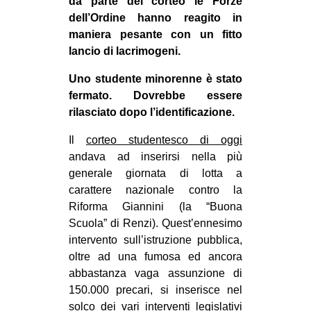
da parte del corteo le Forze
dell’Ordine hanno reagito in
EVENTI
maniera pesante con un fitto
in
lancio di lacrimogeni.
Uno studente minorenne è stato
Fb
fermato. Dovrebbe essere
tw
rilasciato dopo l’identificazione.
Il
corteo studentesco di oggi
bsky
andava ad inserirsi nella più
generale giornata di lotta a
ms
carattere nazionale contro la
SEARCH
Riforma Giannini (la “Buona
Scuola” di Renzi). Quest’ennesimo
intervento sull’istruzione pubblica,
oltre ad una fumosa ed ancora
abbastanza vaga assunzione di
150.000 precari, si inserisce nel
solco dei vari interventi legislativi