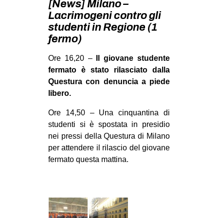
[News] Milano –
MILANO
Lacrimogeni contro gli
MOBILITAZIONI
studenti in Regione (1
fermo)
SPAZI
SPORT POPOLARE
Ore 16,20 –
Il giovane studente
fermato è stato rilasciato dalla
MOVIMENTI
Questura con denuncia a piede
AMBIENTE
libero.
ANTIFASCISMO
Ore 14,50 – Una cinquantina di
studenti si è spostata in presidio
DIRITTO ALL’ABITARE
nei pressi della Questura di Milano
GENERI
per attendere il rilascio del giovane
MIGRAZIONI
fermato questa mattina.
PRECARIATO
REPRESSIONE
STUDENTI