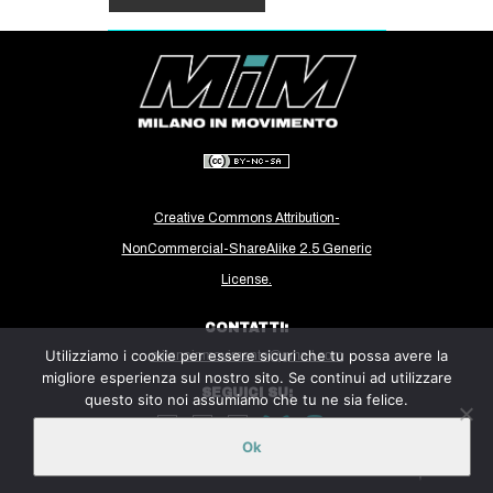
Creative Commons Attribution-
NonCommercial-ShareAlike 2.5 Generic
License.
CONTATTI:
Utilizziamo i cookie per essere sicuri che tu possa avere la
milanoinmovimento@gmail.com
migliore esperienza sul nostro sito. Se continui ad utilizzare
SEGUICI SU:
questo sito noi assumiamo che tu ne sia felice.
Ok
Sito ospitato sulla piattaforma
Midala