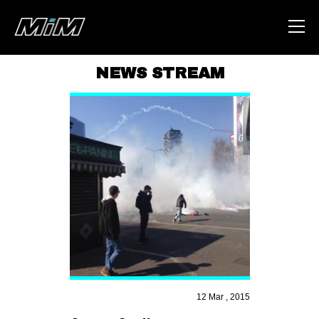
NEWS STREAM
HOME
ABOUT
AREA
DEGENERAZIONE
GAZA FREESTYLE
CSOA LAMBRETTA
MSM
STUDENTI TSUNAMI
12 Mar , 2015
ZAM