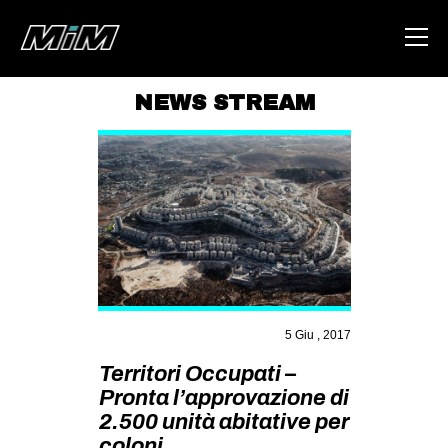
NEWS STREAM
HOME
ABOUT
AREA
DEGENERAZIONE
GAZA FREESTYLE
CSOA LAMBRETTA
5 Giu , 2017
MSM
Territori Occupati –
STUDENTI TSUNAMI
Pronta l’approvazione di
2.500 unità abitative per
ZAM
coloni