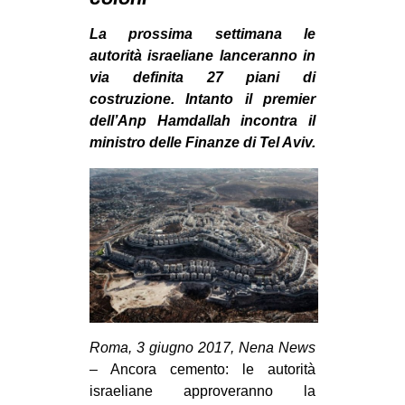
MILANO
La prossima settimana le
MOBILITAZIONI
autorità israeliane lanceranno in
SPAZI
via definita 27 piani di
costruzione. Intanto il premier
SPORT POPOLARE
dell’Anp Hamdallah incontra il
MOVIMENTI
ministro delle Finanze di Tel Aviv.
AMBIENTE
ANTIFASCISMO
DIRITTO ALL’ABITARE
GENERI
MIGRAZIONI
PRECARIATO
Roma, 3 giugno 2017, Nena News
REPRESSIONE
– Ancora cemento: le autorità
STUDENTI
israeliane approveranno la