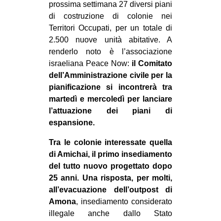
prossima settimana 27 diversi piani
CULTURE
di costruzione di colonie nei
ARTE
Territori Occupati, per un totale di
2.500 nuove unità abitative. A
CINEMA
renderlo noto è l’associazione
MANIFESTI
israeliana Peace Now:
il Comitato
dell’Amministrazione civile per la
MUSICA
pianificazione si incontrerà tra
RECENSIONI
martedì e mercoledì per lanciare
l’attuazione dei piani di
INTERNAZIONALE
espansione.
AFRICA
Tra le colonie interessate quella
AMERICHE
di Amichai, il primo insediamento
ESTREMO ORIENTE
del tutto nuovo progettato dopo
25 anni. Una risposta, per molti,
EUROPA
all’evacuazione dell’outpost di
MEDIO ORIENTE
Amona
, insediamento considerato
illegale anche dallo Stato
MONDO