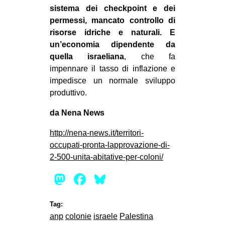
sistema dei checkpoint e dei
permessi, mancato controllo di
risorse idriche e naturali. E
un’economia dipendente da
quella israeliana
, che fa
impennare il tasso di inflazione e
impedisce un normale sviluppo
produttivo.
da Nena News
http://nena-news.it/territori-
occupati-pronta-lapprovazione-di-
2-500-unita-abitative-per-coloni/
Mastodon
Facebook
Bluesky
Tag:
anp
colonie
israele
Palestina