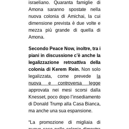
israeliano. Quaranta famiglie di
EVENTI
Amona saranno spostate nella
nuova colonia di Amichai, la cui
in
dimensione prevista è due volte e
mezza più grande di quella di
Fb
Amona.
tw
Secondo Peace Now, inoltre, tra i
piani in discussione c’è anche la
bsky
legalizzazione retroattiva della
colonia di Kerem Rein.
Non solo
ms
legalizzata, come prevede
la
nuova e controversa legge
SEARCH
approvata nei mesi scorsi dalla
Knesset, poco dopo l’insediamento
di Donald Trump alla Casa Bianca,
ma anche una sua espansione.
“La promozione di migliaia di