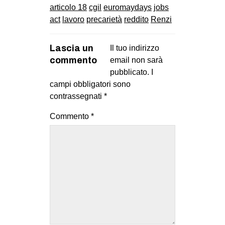
articolo 18
cgil
euromaydays
jobs
act
lavoro
precarietà
reddito
Renzi
Lascia un
Il tuo indirizzo
commento
email non sarà
pubblicato.
I
campi obbligatori sono
contrassegnati
*
Commento
*