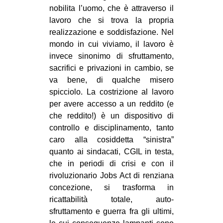
MILANO
nobilita l’uomo, che è attraverso il
lavoro che si trova la propria
MOBILITAZIONI
realizzazione e soddisfazione. Nel
SPAZI
mondo in cui viviamo, il lavoro è
invece sinonimo di sfruttamento,
SPORT POPOLARE
sacrifici e privazioni in cambio, se
MOVIMENTI
va bene, di qualche misero
spicciolo. La costrizione al lavoro
AMBIENTE
per avere accesso a un reddito (e
ANTIFASCISMO
che reddito!) è un dispositivo di
controllo e disciplinamento, tanto
DIRITTO ALL’ABITARE
caro alla cosiddetta “sinistra”
GENERI
quanto ai sindacati, CGIL in testa,
MIGRAZIONI
che in periodi di crisi e con il
rivoluzionario Jobs Act di renziana
PRECARIATO
concezione, si trasforma in
REPRESSIONE
ricattabilità totale, auto-
sfruttamento e guerra fra gli ultimi,
STUDENTI