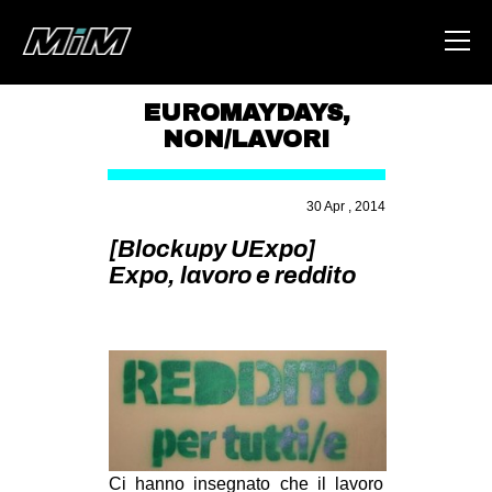
EUROMAYDAYS
,
NON/LAVORI
HOME
ABOUT
30 Apr , 2014
AREA
[Blockupy UExpo]
Expo, lavoro e reddito
DEGENERAZIONE
GAZA FREESTYLE
CSOA LAMBRETTA
MSM
STUDENTI TSUNAMI
ZAM
Ci hanno insegnato che il lavoro