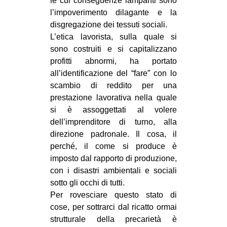
le cui conseguenze lampanti sono
CULTURE
l’impoverimento dilagante e la
disgregazione dei tessuti sociali.
ARTE
L’etica lavorista, sulla quale si
CINEMA
sono costruiti e si capitalizzano
profitti abnormi, ha portato
MANIFESTI
all’identificazione del “fare” con lo
MUSICA
scambio di reddito per una
RECENSIONI
prestazione lavorativa nella quale
si è assoggettati al volere
INTERNAZIONALE
dell’imprenditore di turno, alla
direzione padronale. Il cosa, il
AFRICA
perché, il come si produce è
AMERICHE
imposto dal rapporto di produzione,
ESTREMO ORIENTE
con i disastri ambientali e sociali
sotto gli occhi di tutti.
EUROPA
Per rovesciare questo stato di
MEDIO ORIENTE
cose, per sottrarci dal ricatto ormai
strutturale della precarietà è
MONDO