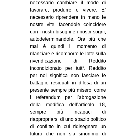
necessario cambiare il modo di
EVENTI
lavorare, produrre e vivere. E’
necessario riprendere in mano le
in
nostre vite, facendole coincidere
con i nostri bisogni e i nostri sogni,
Fb
autodeterminandole. Ora più che
mai è quindi il momento di
tw
rilanciare e ricomporre le lotte sulla
rivendicazione di Reddito
bsky
incondizionato per tutt*. Reddito
per noi significa non lasciare le
ms
battaglie residuali in difesa di un
SEARCH
presente sempre più misero, come
i referendum per l’abrogazione
della modifica dell’articolo 18,
sempre più incapaci di
riappropriarsi di uno spazio politico
di conflitto in cui ridisegnare un
futuro che non sia sinonimo di