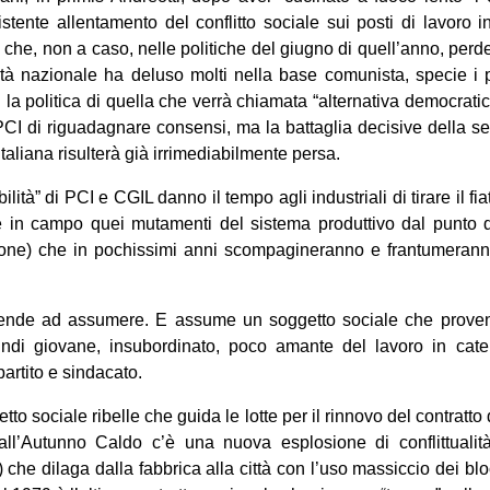
tente allentamento del conflitto sociale sui posti di lavoro 
I che, non a caso, nelle politiche del giugno di quell’anno, perde
età nazionale ha deluso molti nella base comunista, specie i p
 la politica di quella che verrà chiamata “alternativa democrati
PCI di riguadagnare consensi, ma la battaglia decisive della 
italiana risulterà già irrimediabilmente persa.
ilità” di PCI e CGIL danno il tempo agli industriali di tirare il fi
re in campo quei mutamenti del sistema produttivo dal punto di
azione) che in pochissimi anni scompagineranno e frantumerann
rende ad assumere. E assume un soggetto sociale che proveni
ndi giovane, insubordinato, poco amante del lavoro in cate
artito e sindacato.
tto sociale ribelle che guida le lotte per il rinnovo del contratt
all’Autunno Caldo c’è una nuova esplosione di conflittualit
 che dilaga dalla fabbrica alla città con l’uso massiccio dei blo