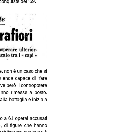
 conquiste del ’69.
he, non è un caso che si
zienda capace di “fare
ove però il contropotere
vanno rimesse a posto.
la battaglia e inizia a
to a 61 operai accusati
te, di figure che hanno