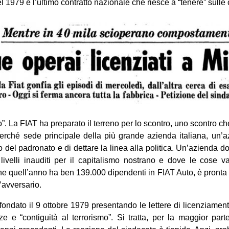
el 1979 è l’ultimo contratto nazionale che riesce a “tenere” sulle
o”. La FIAT ha preparato il terreno per lo scontro, uno scontro c
erché sede principale della più grande azienda italiana, un’a
to del padronato e di dettare la linea alla politica. Un’azienda d
livelli inauditi per il capitalismo nostrano e dove le cose 
 quell’anno ha ben 139.000 dipendenti in FIAT Auto, è pronta al
l’avversario.
ffondato il 9 ottobre 1979 presentando le lettere di licenziamen
ze e “contiguità al terrorismo”. Si tratta, per la maggior par