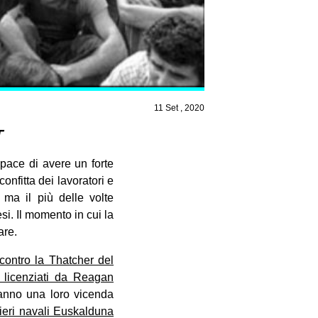
11 Set , 2020
T
apace di avere un forte
nfitta dei lavoratori e
 ma il più delle volte
si. Il momento in cui la
are.
contro la Thatcher del
o licenziati da Reagan
anno una loro vicenda
tieri navali Euskalduna