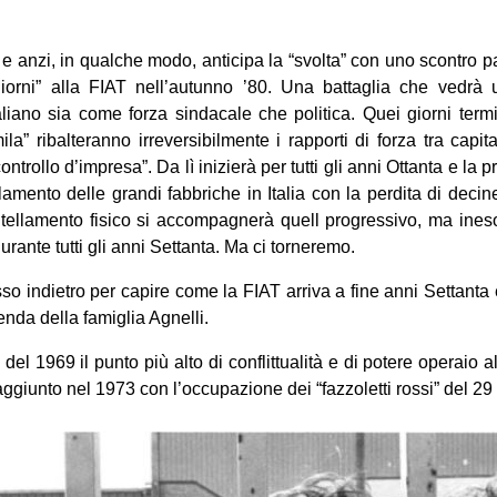
 e anzi, in qualche modo, anticipa la “svolta” con uno scontro p
giorni” alla FIAT nell’autunno ’80. Una battaglia che vedrà 
liano sia come forza sindacale che politica. Quei giorni termi
la” ribalteranno irreversibilmente i rapporti di forza tra capit
controllo d’impresa”. Da lì inizierà per tutti gli anni Ottanta e la
amento delle grandi fabbriche in Italia con la perdita di decine
tellamento fisico si accompagnerà quell progressivo, ma ineso
durante tutti gli anni Settanta. Ma ci torneremo.
 indietro per capire come la FIAT arriva a fine anni Settanta e
enda della famiglia Agnelli.
l 1969 il punto più alto di conflittualità e di potere operaio al
ggiunto nel 1973 con l’occupazione dei “fazzoletti rossi” del 29