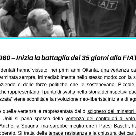
0 – Inizia la battaglia dei 35 giorni alla FIA
cidentali hanno vissuto, nei primi anni Ottanta, una vertenza c
terminata sempre, irrimediabilmente nello stesso modo: con la sco
 aziende e delle forze politiche che le sostenevano. Piccole,
he rappresentano il punto di svolta nella storia dei rispettivi pae
zata” viene sconfitta e la rivoluzione neo-liberista inizia a dilag
 quella vertenza è rappresentata dallo
sciopero dei minatori 
ti Uniti si parla spesso della
vertenza dei controllori di vol
 Anche la Spagna, ma sarebbe meglio dire i Paesi Baschi, h
operaio. Si tratta della
tenace resistenza alla chiusura dei can