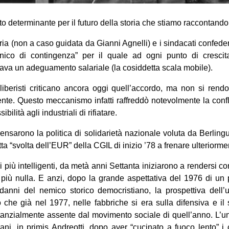
o determinante per il futuro della storia che stiamo raccontando
ia (non a caso guidata da Gianni Agnelli) e i sindacati confedera
nico di contingenza” per il quale ad ogni punto di crescita
ava un adeguamento salariale (la cosiddetta scala mobile).
 liberisti criticano ancora oggi quell’accordo, ma non si ren
ente. Questo meccanismo infatti raffreddò notevolmente la confli
ilità agli industriali di rifiatare.
pensarono la politica di solidarietà nazionale voluta da Berlin
a “svolta dell’EUR” della CGIL di inizio ’78 a frenare ulteriorment
ai più intelligenti, da metà anni Settanta iniziarono a rendersi c
 più nulla. E anzi, dopo la grande aspettativa del 1976 di un
danni del nemico storico democristiano, la prospettiva dell’
o che già nel 1977, nelle fabbriche si era sulla difensiva e il
anzialmente assente dal movimento sociale di quell’anno. L’un
tiani, in primis Andreotti, dopo aver “cucinato a fuoco lento” i 