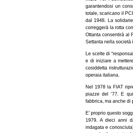
garantendosi un consis
totale, scaricano il PC
dal 1948. La solidari
correggerà la rotta con
Ottanta consentirà al 
Settanta nella società 
Le scelte di “responsab
e di iniziare a mette
cosiddetta ristruttur
operaia italiana.
Nel 1978 la FIAT rip
piazze del ’77. E qui
fabbrica, ma anche di p
E’ proprio questo sogge
1979. A dieci anni d
indagata e conosciuta)