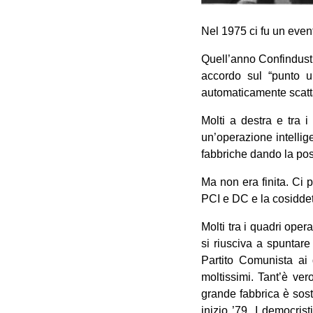
Nel 1975 ci fu un event
Quell’anno Confindustr
accordo sul “punto u
automaticamente scatt
Molti a destra e tra i
un’operazione intellig
fabbriche dando la possib
Ma non era finita. Ci 
PCI e DC e la cosiddett
Molti tra i quadri oper
si riusciva a spuntare
Partito Comunista ai 
moltissimi. Tant’è ver
grande fabbrica è sost
inizio ’79. I democris