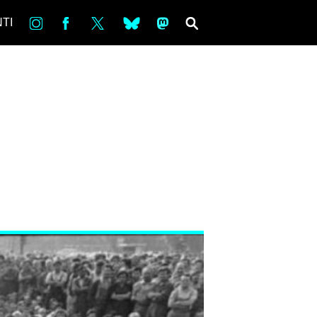
in
Fb
tw
bsky
ms
SEARCH
TI