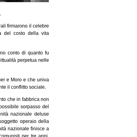
.
li firmarono il celebre
 del costo della vita
dono conto di quanto fu
ttualità perpetua nelle
guer e Moro e che univa
e il conflitto sociale.
onto che in fabbrica non
 possibile sorpasso del
unità nazionale deluse
 soggetto operaio della
ità nazionale finisce a
comunisti per tre anni,