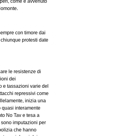
operi, come è avvenuto
hiomonte.
a sempre con timore dai
e chiunque protesti date
lare le resistenze di
ioni dei
o e tassazioni varie del
ttacchi repressivi come
lelamente, inizia una
o quasi interamente
ento No Tav e tesa a
i sono imputazioni per
i polizia che hanno