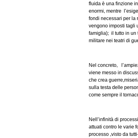
fluida è una finzione in
enormi, mentre l’esige
fondi necessari per la 
vengono imposti tagli u
famiglia); il tutto in u
militare nei teatri di 
Nel concreto, l’ampiez
viene messo in discuss
che crea guerre,miseria
sulla testa delle pers
come sempre il tornacon
Nell’infinità di proces
attuati contro le varie
processo ,visto da tutt