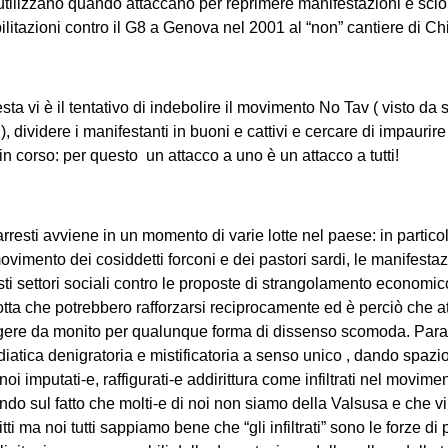
 utilizzano quando attaccano per reprimere manifestazioni e sci
litazioni contro il G8 a Genova nel 2001 al “non” cantiere di C
iesta vi è il tentativo di indebolire il movimento No Tav ( visto d
), dividere i manifestanti in buoni e cattivi e cercare di impaurir
in corso: per questo un attacco a uno è un attacco a tutti!
i arresti avviene in un momento di varie lotte nel paese: in partico
movimento dei cosiddetti forconi e dei pastori sardi, le manifestaz
vasti settori sociali contro le proposte di strangolamento economic
tta che potrebbero rafforzarsi reciprocamente ed è perciò che a
gere da monito per qualunque forma di dissenso scomoda. Paral
atica denigratoria e mistificatoria a senso unico , dando spazi
noi imputati-e, raffigurati-e addirittura come infiltrati nel movim
ndo sul fatto che molti-e di noi non siamo della Valsusa e che v
critti ma noi tutti sappiamo bene che “gli infiltrati” sono le forze d