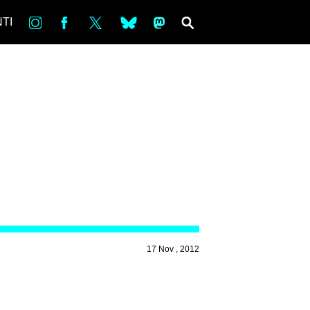
in
Fb
tw
bsky
ms
SEARCH
TI
17 Nov , 2012