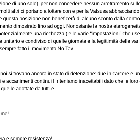
zione di uno solo), per non concedere nessun arretramento sulle
olti altri ci portano a lottare con e per la Valsusa abbracciand
questa posizione non beneficerà di alcuno sconto dalla controp
mento dimostrato fino ad oggi. Nonostante la nostra eterogeneit
 potenzialmente una ricchezza ) e le varie “impostazioni” che us
 unitario e condiviso di quelle giornate e la legittimità delle vari
sempre fatto il movimento No Tav.
i noi si trovano ancora in stato di detenzione: due in carcere e un
 e accanimenti continui li riteniamo inacettabili dato che le lor
quelle adottate da tutti-e.
ieme!
ra e sempre resistenza!