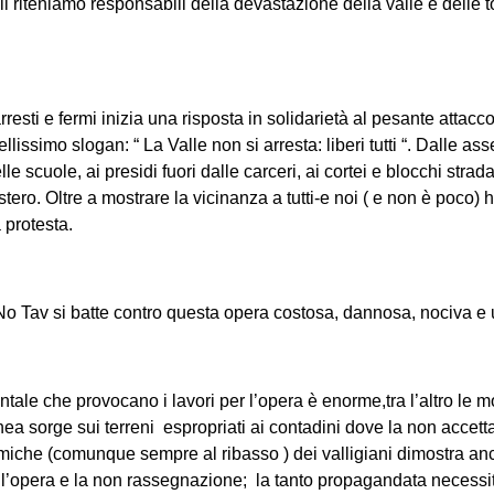
i riteniamo responsabili della devastazione della valle e delle t
rresti e fermi inizia una risposta in solidarietà al pesante attac
llissimo slogan: “ La Valle non si arresta: liberi tutti “. Dalle a
le scuole, ai presidi fuori dalle carceri, ai cortei e blocchi stradal
tero. Oltre a mostrare la vicinanza a tutti-e noi ( e non è poco) h
a protesta.
o Tav si batte contro questa opera costosa, dannosa, nociva e ut
tale che provocano i lavori per l’opera è enorme,tra l’altro le 
inea sorge sui terreni espropriati ai contadini dove la non accett
che (comunque sempre al ribasso ) dei valligiani dimostra anc
ll’opera e la non rassegnazione; la tanto propagandata necessit