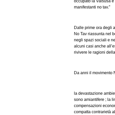
occupato la Valsusa e l
manifestanti no tav.”
Dalle prime ora degli a
No Tav riassunta nel be
negli spazi sociali e nel
alcuni casi anche all’es
rivivere le ragioni dell
Da anni il movimento N
la devastazione ambien
sono amiantifere ; la l
compensazioni economi
compatta contrarietà a