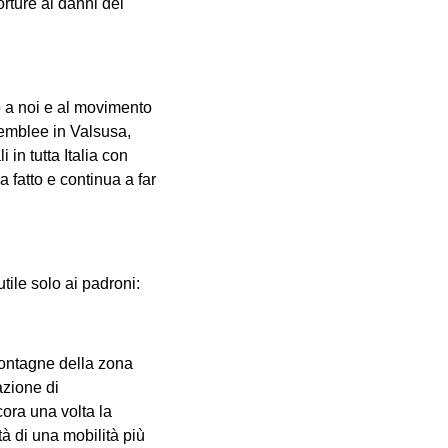
orture ai danni dei
co a noi e al movimento
ssemblee in Valsusa,
i in tutta Italia con
a fatto e continua a far
ile solo ai padroni:
montagne della zona
azione di
ora una volta la
à di una mobilità più