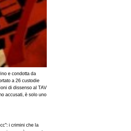
rino e condotta da
portato a 26 custodie
zioni di dissenso al TAV
amo accusati, è solo uno
c”: i crimini che la