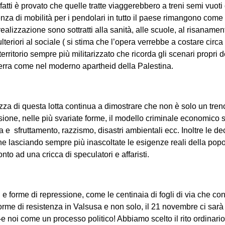
fatti è provato che quelle tratte viaggerebbero a treni semi vuoti 
nza di mobilità per i pendolari in tutto il paese rimangono come 
realizzazione sono sottratti alla sanità, alle scuole, al risanam
lteriori al sociale ( si stima che l’opera verrebbe a costare circ
n territorio sempre più militarizzato che ricorda gli scenari propri
guerra come nel moderno apartheid della Palestina.
za di questa lotta continua a dimostrare che non è solo un treno 
ione, nelle più svariate forme, il modello criminale economico s
 e sfruttamento, razzismo, disastri ambientali ecc. Inoltre le d
one lasciando sempre più inascoltate le esigenze reali della pop
to ad una cricca di speculatori e affaristi.
si e forme di repressione, come le centinaia di fogli di via che c
 forme di resistenza in Valsusa e non solo, il 21 novembre ci sarà 
i-e noi come un processo politico! Abbiamo scelto il rito ordinari