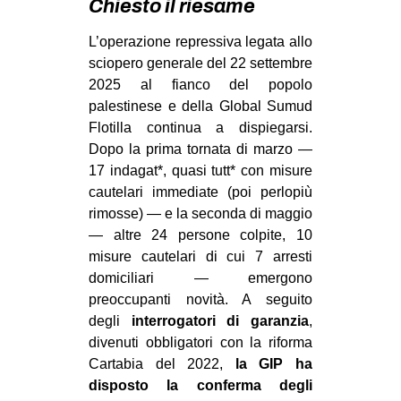
Chiesto il riesame
MILANO
MOBILITAZIONI
L’operazione repressiva legata allo
sciopero generale del 22 settembre
SPAZI
2025 al fianco del popolo
SPORT POPOLARE
palestinese e della Global Sumud
Flotilla continua a dispiegarsi.
MOVIMENTI
Dopo la prima tornata di marzo —
AMBIENTE
17 indagat*, quasi tutt* con misure
cautelari immediate (poi perlopiù
ANTIFASCISMO
rimosse) — e la seconda di maggio
DIRITTO ALL’ABITARE
— altre 24 persone colpite, 10
misure cautelari di cui 7 arresti
GENERI
domiciliari — emergono
MIGRAZIONI
preoccupanti novità. A seguito
degli
interrogatori di garanzia
,
PRECARIATO
divenuti obbligatori con la riforma
REPRESSIONE
Cartabia del 2022,
la GIP ha
STUDENTI
disposto la conferma degli