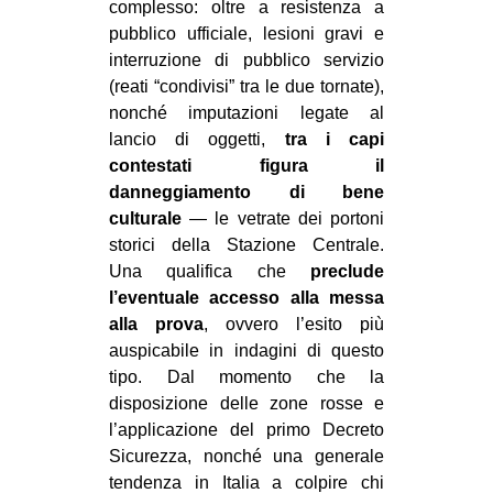
complesso: oltre a resistenza a
EVENTI
pubblico ufficiale, lesioni gravi e
interruzione di pubblico servizio
in
(reati “condivisi” tra le due tornate),
nonché imputazioni legate al
Fb
lancio di oggetti,
tra i capi
contestati figura il
tw
danneggiamento di bene
culturale
— le vetrate dei portoni
bsky
storici della Stazione Centrale.
Una qualifica che
preclude
ms
l’eventuale accesso alla messa
alla prova
, ovvero l’esito più
SEARCH
auspicabile in indagini di questo
tipo. Dal momento che la
disposizione delle zone rosse e
l’applicazione del primo Decreto
Sicurezza, nonché una generale
tendenza in Italia a colpire chi