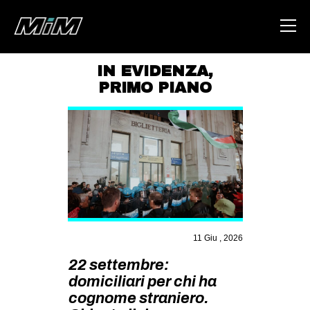
IN EVIDENZA
,
PRIMO PIANO
HOME
ABOUT
AREA
DEGENERAZIONE
GAZA FREESTYLE
CSOA LAMBRETTA
11 Giu , 2026
MSM
22 settembre:
STUDENTI TSUNAMI
domiciliari per chi ha
ZAM
cognome straniero.