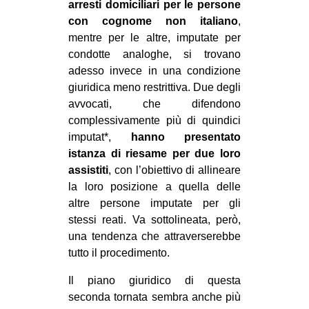
arresti domiciliari per le persone
CULTURE
con cognome non italiano
,
ARTE
mentre per le altre, imputate per
condotte analoghe, si trovano
CINEMA
adesso invece in una condizione
MANIFESTI
giuridica meno restrittiva. Due degli
avvocati, che difendono
MUSICA
complessivamente più di quindici
RECENSIONI
imputat*,
hanno presentato
istanza di riesame per due loro
INTERNAZIONALE
assistiti
, con l’obiettivo di allineare
AFRICA
la loro posizione a quella delle
altre persone imputate per gli
AMERICHE
stessi reati. Va sottolineata, però,
ESTREMO ORIENTE
una tendenza che attraverserebbe
tutto il procedimento.
EUROPA
MEDIO ORIENTE
Il piano giuridico di questa
seconda tornata sembra anche più
MONDO