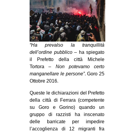
MILANO
MOBILITAZIONI
SPAZI
SPORT POPOLARE
“Ha prevalso la tranquillità
MOVIMENTI
dell’ordine pubblico
– ha spiegato
AMBIENTE
il Prefetto della città Michele
Tortora –
Non potevamo certo
ANTIFASCISMO
manganellare le persone”
.
Goro 25
DIRITTO ALL’ABITARE
Ottobre 2016.
GENERI
Queste le dichiarazioni del Prefetto
MIGRAZIONI
della città di Ferrara (competente
su Goro e Gorino) quando un
PRECARIATO
gruppo di razzisti ha inscenato
REPRESSIONE
delle barricate per impedire
STUDENTI
l’accoglienza di 12 migranti fra