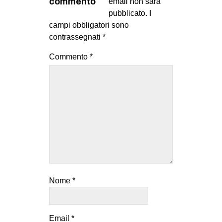
commento
email non sarà
pubblicato.
I
campi obbligatori sono
contrassegnati
*
Commento
*
Nome
*
Email
*