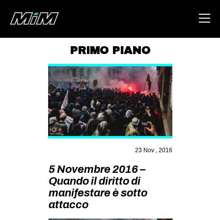
PRIMO PIANO
HOME
ABOUT
AREA
DEGENERAZIONE
GAZA FREESTYLE
23 Nov , 2016
CSOA LAMBRETTA
5 Novembre 2016 –
MSM
Quando il diritto di
STUDENTI TSUNAMI
manifestare è sotto
attacco
ZAM