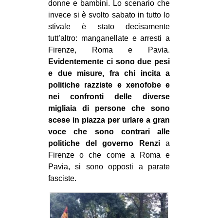
donne e bambini. Lo scenario che
CULTURE
invece si è svolto sabato in tutto lo
ARTE
stivale è stato decisamente
tutt’altro: manganellate e arresti a
CINEMA
Firenze, Roma e Pavia.
MANIFESTI
Evidentemente ci sono due pesi
e due misure, fra chi incita a
MUSICA
politiche razziste e xenofobe e
RECENSIONI
nei confronti delle diverse
migliaia di persone che sono
INTERNAZIONALE
scese in piazza per urlare a gran
AFRICA
voce che sono contrari alle
politiche del governo Renzi
a
AMERICHE
Firenze o che come a Roma e
ESTREMO ORIENTE
Pavia, si sono opposti a parate
fasciste.
EUROPA
MEDIO ORIENTE
MONDO