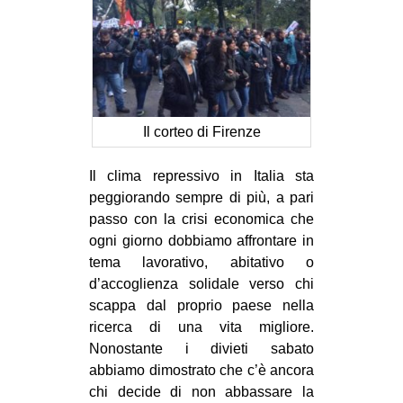
EVENTI
in
Fb
Il corteo di Firenze
tw
Il clima repressivo in Italia sta
bsky
peggiorando sempre di più, a pari
passo con la crisi economica che
ms
ogni giorno dobbiamo affrontare in
tema lavorativo, abitativo o
SEARCH
d’accoglienza solidale verso chi
scappa dal proprio paese nella
ricerca di una vita migliore.
Nonostante i divieti sabato
abbiamo dimostrato che c’è ancora
chi decide di non abbassare la