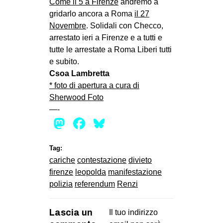
Come il 5 a Firenze
andremo a
gridarlo ancora a Roma
il 27
Novembre
. Solidali con Checco,
arrestato ieri a Firenze e a tutti e
tutte le arrestate a Roma Liberi tutti
e subito.
Csoa Lambretta
* foto di apertura a cura di
Sherwood Foto
—-
Mastodon
Facebook
Bluesky
Tag:
cariche
contestazione
divieto
firenze
leopolda
manifestazione
polizia
referendum
Renzi
Lascia un
Il tuo indirizzo