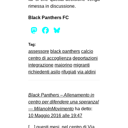
rimessa in discussione.
Black Panthers FC
Mastodon
Facebook
Bluesky
Tag:
assessore
black panthers
calcio
centro di accoglienza
deportazioni
integrazione
majorino
migranti
richiedenti asilo
rifugiati
via aldini
Black Panthers – Allenamento in
centro per difendere una speranza!
— MilanoInMovimento
ha detto:
10 Maggio 2016 alle 19:47
[…] questi mesi, nel centro di Via