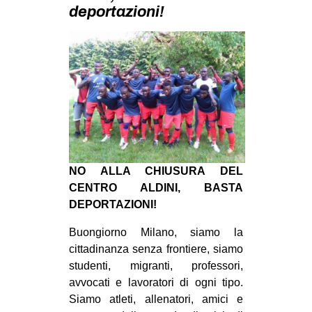
MILANO
deportazioni!
MOBILITAZIONI
SPAZI
SPORT POPOLARE
MOVIMENTI
AMBIENTE
ANTIFASCISMO
NO ALLA CHIUSURA DEL
DIRITTO ALL’ABITARE
CENTRO ALDINI, BASTA
GENERI
DEPORTAZIONI!
MIGRAZIONI
Buongiorno Milano, siamo la
cittadinanza senza frontiere, siamo
PRECARIATO
studenti, migranti, professori,
REPRESSIONE
avvocati
e lavoratori di ogni tipo.
STUDENTI
Siamo atleti, allenatori, amici e