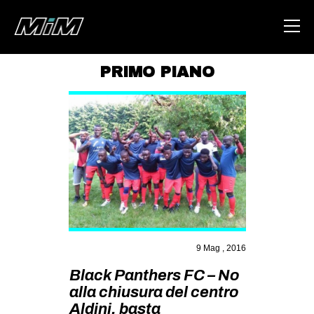
PRIMO PIANO
HOME
ABOUT
AREA
DEGENERAZIONE
GAZA FREESTYLE
CSOA LAMBRETTA
MSM
9 Mag , 2016
STUDENTI TSUNAMI
Black Panthers FC – No
alla chiusura del centro
ZAM
Aldini, basta