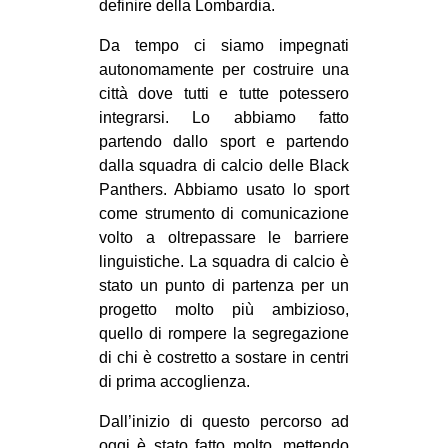
definire della Lombardia.
EVENTI
Da tempo ci siamo impegnati
autonomamente per costruire una
in
città dove tutti e tutte potessero
Fb
integrarsi. Lo abbiamo fatto
partendo dallo sport e partendo
tw
dalla squadra di calcio delle Black
Panthers. Abbiamo usato lo sport
bsky
come strumento di comunicazione
volto a oltrepassare le barriere
ms
linguistiche. La squadra di calcio è
stato un punto di partenza per un
SEARCH
progetto molto più ambizioso,
quello di rompere la segregazione
di chi è costretto a sostare in centri
di prima accoglienza.
Dall’inizio di questo percorso ad
oggi è stato fatto molto, mettendo