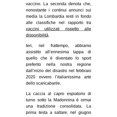
vaccino. La seconda denota che,
CULTURE
nonostante i continui annunci sui
ARTE
media la Lombardia resti in fondo
alle classifiche nel rapporto tra
CINEMA
vaccini utilizzati rispetto alle
MANIFESTI
disponibilità
.
MUSICA
Ieri, nel frattempo, abbiamo
RECENSIONI
assistito all’ennesima tappa di
quello che è diventato lo sport
INTERNAZIONALE
preferito nella nostra regione
AFRICA
dall’inizio del disastro nel febbraio
2020 ovvero l’italianissima arte
AMERICHE
dello scaricabarile.
ESTREMO ORIENTE
La caccia al capro espiatorio di
EUROPA
turno sotto la Madonnina è ormai
MEDIO ORIENTE
una tradizione consolidata. La
prima testa a saltare, nel giugno
MONDO