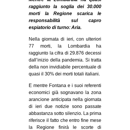
MILANO
raggiunto la soglia dei 30.000
MOBILITAZIONI
morti la Regione scarica le
responsabilità sul capro
SPAZI
espiatorio di turno: Aria.
SPORT POPOLARE
Nella giornata di ieri, con ulteriori
MOVIMENTI
77 morti, la Lombardia ha
raggiunto la cifra di 29.876 decessi
AMBIENTE
dall’inizio della pandemia. Si tratta
ANTIFASCISMO
della non invidiabile percentuale di
quasi il 30% dei morti totali italiani.
DIRITTO ALL’ABITARE
GENERI
E mentre Fontana e i suoi referenti
economici già sognavano la zona
MIGRAZIONI
arancione anticipata nella giornata
PRECARIATO
di ieri due notizie sono passate
abbastanza sotto silenzio. La prima
REPRESSIONE
riferisce il fatto che entro fine mese
STUDENTI
la Regione finirà le scorte di