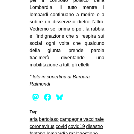
per il controllo politico della
Lombardia, il tutto mentre i
lombardi continuano a morire e a
subire un disservizio dietro l’altro.
Vedremo se, prima o poi, la rabbia
e l’indignazione che si respira sui
social ogni volta che qualcuno
della giunta prende parola
tracimerà diventando una
mobilitazione a tutti gli effetti.
* foto in copertina di Barbara
Raimondi
Mastodon
Facebook
Bluesky
Tag:
aria
bertolaso
campagna vaccinale
coronavirus
covid
covid19
disastro
fontana
lombardia
malagestione