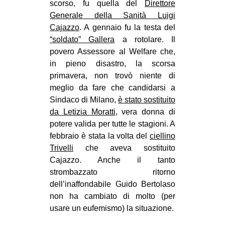
scorso, fu quella del
Direttore
EVENTI
Generale della Sanità Luigi
Cajazzo
. A gennaio fu la testa del
in
“soldato” Gallera
a rotolare. Il
povero Assessore al Welfare che,
Fb
in pieno disastro, la scorsa
primavera, non trovò niente di
tw
meglio da fare che candidarsi a
Sindaco di Milano,
è stato sostituito
bsky
da Letizia Moratti
, vera donna di
potere valida per tutte le stagioni. A
ms
febbraio è stata la volta del
ciellino
Trivelli
che aveva sostituito
SEARCH
Cajazzo. Anche il tanto
strombazzato ritorno
dell’inaffondabile Guido Bertolaso
non ha cambiato di molto (per
usare un eufemismo) la situazione.