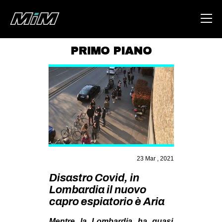
PRIMO PIANO
HOME
ABOUT
AREA
DEGENERAZIONE
GAZA FREESTYLE
CSOA LAMBRETTA
23 Mar , 2021
MSM
Disastro Covid, in
Lombardia il nuovo
STUDENTI TSUNAMI
capro espiatorio è Aria
ZAM
Mentre la Lombardia ha quasi