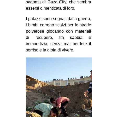
sagoma di Gaza City, che sembra
EVENTI
essersi dimenticata di loro.
in
I palazzi sono segnati dalla guerra,
i bimbi corrono scalzi per le strade
Fb
polverose giocando con materiali
di recupero, tra sabbia e
tw
immondizia, senza mai perdere il
sorriso e la gioia di vivere.
bsky
ms
SEARCH