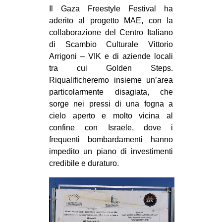
MILANO
Il Gaza Freestyle Festival ha
aderito al progetto MAE, con la
MOBILITAZIONI
collaborazione del Centro Italiano
SPAZI
di Scambio Culturale Vittorio
Arrigoni – VIK e di aziende locali
SPORT POPOLARE
tra cui Golden Steps.
MOVIMENTI
Riqualificheremo insieme un’area
particolarmente disagiata, che
AMBIENTE
sorge nei pressi di una fogna a
ANTIFASCISMO
cielo aperto e molto vicina al
DIRITTO ALL’ABITARE
confine con Israele, dove i
frequenti bombardamenti hanno
GENERI
impedito un piano di investimenti
MIGRAZIONI
credibile e duraturo.
PRECARIATO
REPRESSIONE
STUDENTI