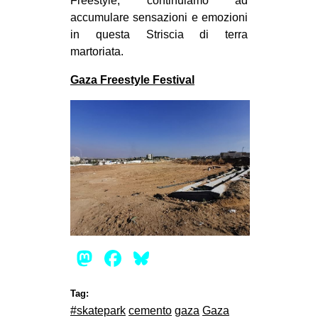
Freestyle, continuiamo ad
accumulare sensazioni e emozioni
in questa Striscia di terra
martoriata.
Gaza Freestyle Festival
Mastodon
Facebook
Bluesky
Tag:
#skatepark
cemento
gaza
Gaza