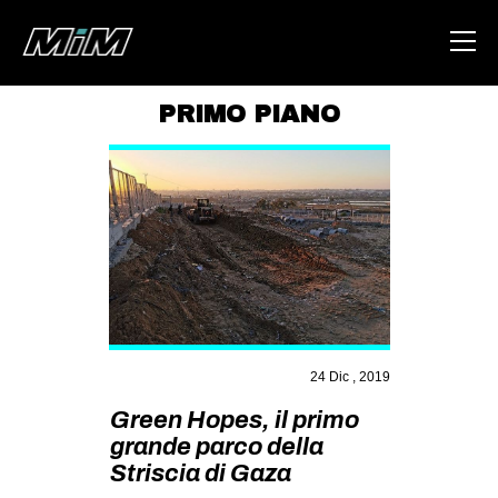
PRIMO PIANO
HOME
ABOUT
AREA
DEGENERAZIONE
GAZA FREESTYLE
CSOA LAMBRETTA
24 Dic , 2019
MSM
Green Hopes, il primo
STUDENTI TSUNAMI
grande parco della
ZAM
Striscia di Gaza