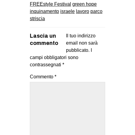
FREEstyle Festival
green hope
inquinamento
israele
lavoro
parco
striscia
Lascia un
Il tuo indirizzo
commento
email non sarà
pubblicato.
I
campi obbligatori sono
contrassegnati
*
Commento
*