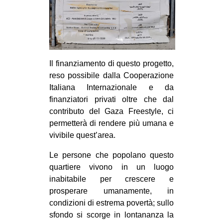
CULTURE
ARTE
CINEMA
MANIFESTI
Il finanziamento di questo progetto,
reso possibile dalla Cooperazione
MUSICA
Italiana Internazionale e da
RECENSIONI
finanziatori privati oltre che dal
contributo del Gaza Freestyle, ci
INTERNAZIONALE
permetterà di rendere più umana e
AFRICA
vivibile quest’area.
AMERICHE
Le persone che popolano questo
ESTREMO ORIENTE
quartiere vivono in un luogo
inabitabile per crescere e
EUROPA
prosperare umanamente, in
MEDIO ORIENTE
condizioni di estrema povertà; sullo
sfondo si scorge in lontananza la
MONDO