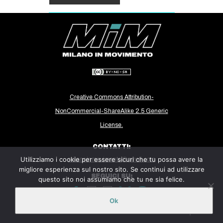
Creative Commons Attribution-
NonCommercial-ShareAlike 2.5 Generic
License.
CONTATTI:
Utilizziamo i cookie per essere sicuri che tu possa avere la
milanoinmovimento@gmail.com
migliore esperienza sul nostro sito. Se continui ad utilizzare
SEGUICI SU:
questo sito noi assumiamo che tu ne sia felice.
Ok
Sito ospitato sulla piattaforma
Midala