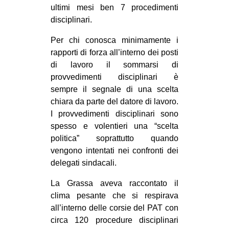
ultimi mesi ben 7 procedimenti
CULTURE
disciplinari.
ARTE
Per chi conosca minimamente i
CINEMA
rapporti di forza all’interno dei posti
MANIFESTI
di lavoro il sommarsi di
provvedimenti disciplinari è
MUSICA
sempre il segnale di una scelta
RECENSIONI
chiara da parte del datore di lavoro.
I provvedimenti disciplinari sono
INTERNAZIONALE
spesso e volentieri una “scelta
AFRICA
politica” soprattutto quando
vengono intentati nei confronti dei
AMERICHE
delegati sindacali.
ESTREMO ORIENTE
La Grassa aveva raccontato il
EUROPA
clima pesante che si respirava
MEDIO ORIENTE
all’interno delle corsie del PAT con
circa 120 procedure disciplinari
MONDO