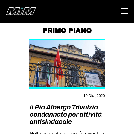
PRIMO PIANO
HOME
ABOUT
AREA
DEGENERAZIONE
GAZA FREESTYLE
CSOA LAMBRETTA
10 Dic , 2020
MSM
Il Pio Albergo Trivulzio
condannato per attività
STUDENTI TSUNAMI
antisindacale
ZAM
Nella giornata di ieri è diventata