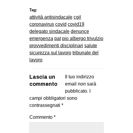
Tag:
attività antisindacale
cgil
coronavirus
covid
covid19
delegato sindacale
denunce
emergenza
pat
pio albergo trivulzio
provvedimenti disciplinari
salute
sicurezza sul lavoro
tribunale del
lavoro
Lascia un
Il tuo indirizzo
commento
email non sarà
pubblicato.
I
campi obbligatori sono
contrassegnati
*
Commento
*