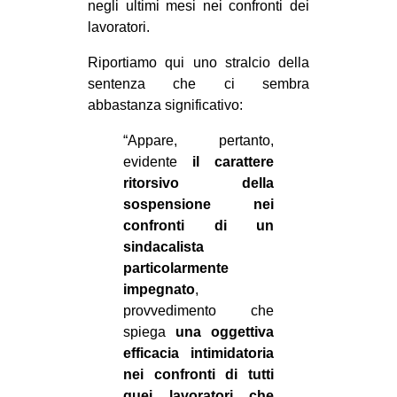
negli ultimi mesi nei confronti dei
EVENTI
lavoratori.
Riportiamo qui uno stralcio della
in
sentenza che ci sembra
Fb
abbastanza significativo:
“Appare, pertanto,
tw
evidente
il carattere
bsky
ritorsivo della
sospensione nei
ms
confronti di un
sindacalista
SEARCH
particolarmente
impegnato
,
provvedimento che
spiega
una oggettiva
efficacia intimidatoria
nei confronti di tutti
quei lavoratori che