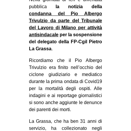
MILANO
pubblica
la notizia della
MOBILITAZIONI
condanna del Pio Albergo
Trivulzio da parte del Tribunale
SPAZI
del Lavoro di Milano per attività
SPORT POPOLARE
antisindacale
per la sospensione
del delegato della FP-Cgil Pietro
MOVIMENTI
La Grassa
.
AMBIENTE
Ricordiamo che il Pio Albergo
ANTIFASCISMO
Trivulzio era finito nell’occhio del
ciclone giudiziario e mediatico
DIRITTO ALL’ABITARE
durante la prima ondata di Covid19
GENERI
per la mortalità degli ospiti. Alle
MIGRAZIONI
indagini e ai reportage giornalistici
si sono anche aggiunte le denunce
PRECARIATO
dei parenti dei morti.
REPRESSIONE
La Grassa, che ha ben 31 anni di
STUDENTI
servizio, ha collezionato negli