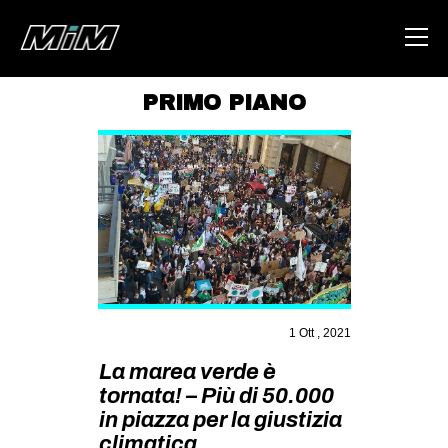
PRIMO PIANO
HOME
ABOUT
AREA
DEGENERAZIONE
GAZA FREESTYLE
CSOA LAMBRETTA
1 Ott , 2021
MSM
La marea verde è
STUDENTI TSUNAMI
tornata! – Più di 50.000
in piazza per la giustizia
ZAM
climatica