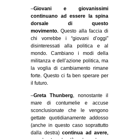
–
Giovani e giovanissimi
EVENTI
continuano ad essere la spina
in
dorsale di questo
movimento.
Questo alla faccia di
Fb
chi vorrebbe i “giovani d’oggi”
disinteressati alla politica e al
tw
mondo. Cambiano i modi della
militanza e dell’azione politica, ma
bsky
la voglia di cambiamento rimane
forte. Questo ci fa ben sperare per
ms
il futuro.
SEARCH
–
Greta Thunberg
, nonostante il
mare di contumelie e accuse
sconclusionate che le vengono
gettate quotidianamente addosso
(anche in questo caso soprattutto
dalla destra)
continua ad avere,