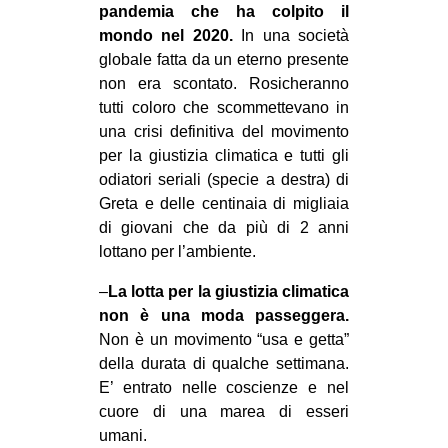
pandemia che ha colpito il
CULTURE
mondo nel 2020.
In una società
ARTE
globale fatta da un eterno presente
non era scontato. Rosicheranno
CINEMA
tutti coloro che scommettevano in
MANIFESTI
una crisi definitiva del movimento
per la giustizia climatica e tutti gli
MUSICA
odiatori seriali (specie a destra) di
RECENSIONI
Greta e delle centinaia di migliaia
di giovani che da più di 2 anni
INTERNAZIONALE
lottano per l’ambiente.
AFRICA
–
La lotta per la giustizia climatica
AMERICHE
non è una moda passeggera.
ESTREMO ORIENTE
Non è un movimento “usa e getta”
della durata di qualche settimana.
EUROPA
E’ entrato nelle coscienze e nel
MEDIO ORIENTE
cuore di una marea di esseri
umani.
MONDO