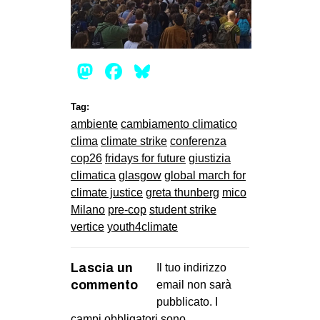
Mastodon
Facebook
Bluesky
Tag:
ambiente
cambiamento climatico
clima
climate strike
conferenza
cop26
fridays for future
giustizia
climatica
glasgow
global march for
climate justice
greta thunberg
mico
Milano
pre-cop
student strike
vertice
youth4climate
Lascia un
Il tuo indirizzo
commento
email non sarà
pubblicato.
I
campi obbligatori sono