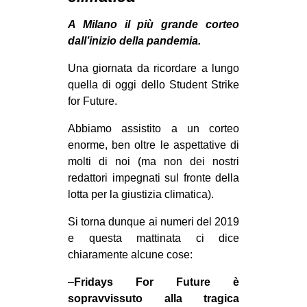
MILANO
A Milano il più grande corteo
MOBILITAZIONI
dall’inizio della pandemia.
SPAZI
Una giornata da ricordare a lungo
SPORT POPOLARE
quella di oggi dello Student Strike
for Future.
MOVIMENTI
Abbiamo assistito a un corteo
AMBIENTE
enorme, ben oltre le aspettative di
ANTIFASCISMO
molti di noi (ma non dei nostri
DIRITTO ALL’ABITARE
redattori impegnati sul fronte della
lotta per la giustizia climatica).
GENERI
Si torna dunque ai numeri del 2019
MIGRAZIONI
e questa mattinata ci dice
PRECARIATO
chiaramente alcune cose:
REPRESSIONE
–
Fridays For Future è
STUDENTI
sopravvissuto alla tragica