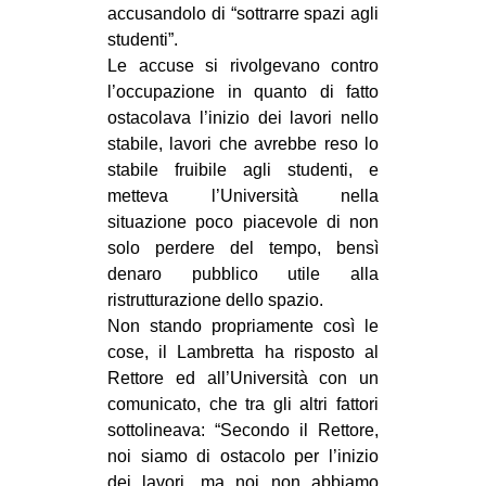
accusandolo di “sottrarre spazi agli
CULTURE
studenti”.
ARTE
Le accuse si rivolgevano contro
l’occupazione in quanto di fatto
CINEMA
ostacolava l’inizio dei lavori nello
MANIFESTI
stabile, lavori che avrebbe reso lo
MUSICA
stabile fruibile agli studenti, e
metteva l’Università nella
RECENSIONI
situazione poco piacevole di non
solo perdere del tempo, bensì
INTERNAZIONALE
denaro pubblico utile alla
AFRICA
ristrutturazione dello spazio.
AMERICHE
Non stando propriamente così le
cose, il Lambretta ha risposto al
ESTREMO ORIENTE
Rettore ed all’Università con un
EUROPA
comunicato, che tra gli altri fattori
sottolineava: “Secondo il Rettore,
MEDIO ORIENTE
noi siamo di ostacolo per l’inizio
MONDO
dei lavori, ma noi non abbiamo