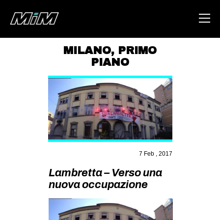
MILANO
,
PRIMO
PIANO
HOME
ABOUT
AREA
DEGENERAZIONE
GAZA FREESTYLE
7 Feb , 2017
CSOA LAMBRETTA
Lambretta – Verso una
MSM
nuova occupazione
STUDENTI TSUNAMI
ZAM