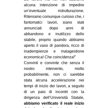
alcuna intenzione di impedire
EVENTI
un’eventuale ristrutturazione.
Riteniamo comunque curioso che, i
in
fantomatici lavori, siano stati
Fb
annunciati dopo anni di
abbandono e inutilizzo dello
tw
stabile, proprio quando abbiamo
aperto il vaso di pandora, ricco di
bsky
inadempienze e malagestione
economica! Che coincidenza!”
ms
Convinti e convinte che senza il
nostro intervento, molto
SEARCH
probabilmente, non ci sarebbe
stata alcuna accelerazione nei
tempi di inizio dei lavori, a seguito
di un paio di incontri con la
dirigenza dell’Università Statale,
abbiamo verificato il reale inizio