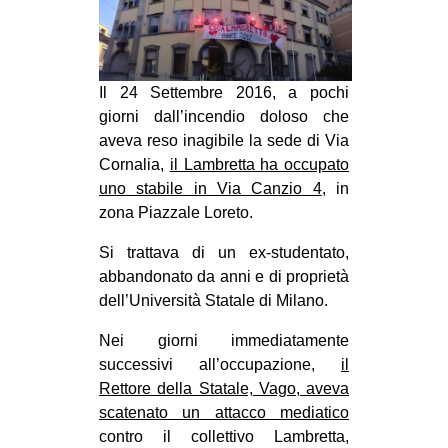
MILANO
MOBILITAZIONI
SPAZI
Il 24 Settembre 2016, a pochi
SPORT POPOLARE
giorni dall’incendio doloso che
aveva reso inagibile la sede di Via
MOVIMENTI
Cornalia,
il Lambretta ha occupato
uno stabile in Via Canzio 4
, in
AMBIENTE
zona Piazzale Loreto.
ANTIFASCISMO
Si trattava di un ex-studentato,
DIRITTO ALL’ABITARE
abbandonato da anni e di proprietà
GENERI
dell’Università Statale di Milano.
MIGRAZIONI
Nei giorni immediatamente
PRECARIATO
successivi all’occupazione,
il
Rettore della Statale, Vago, aveva
REPRESSIONE
scatenato un attacco mediatico
STUDENTI
contro il collettivo Lambretta,