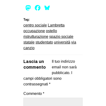
Mastodon
Facebook
Bluesky
Tag:
centro sociale
Lambretta
occupazione
ostello
ristrutturazione
spazio sociale
statale
studentato
università
via
canzio
Lascia un
Il tuo indirizzo
commento
email non sarà
pubblicato.
I
campi obbligatori sono
contrassegnati
*
Commento
*