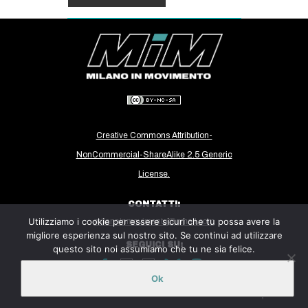
Creative Commons Attribution-
NonCommercial-ShareAlike 2.5 Generic
License.
CONTATTI:
Utilizziamo i cookie per essere sicuri che tu possa avere la
milanoinmovimento@gmail.com
migliore esperienza sul nostro sito. Se continui ad utilizzare
SEGUICI SU:
questo sito noi assumiamo che tu ne sia felice.
Ok
Sito ospitato sulla piattaforma
Midala