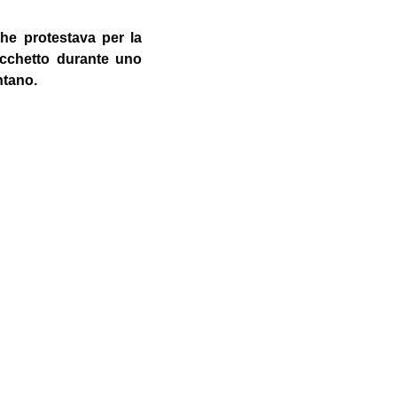
che protestava per la
icchetto durante uno
ntano.