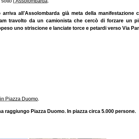
o sotto
l’Assolombarda
.
o arriva all’Assolombarda già meta della manifestazione 
am travolto da un camionista che cercò di forzare un p
peso uno striscione e lanciate torce e petardi verso Via Pa
 in Piazza Duomo
.
 ha raggiungo Piazza Duomo. In piazza circa 5.000 persone.