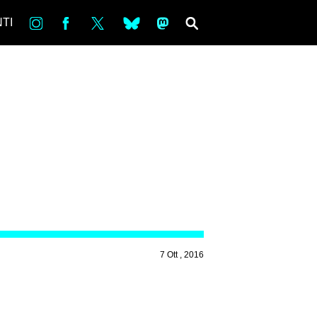
in
Fb
tw
bsky
ms
SEARCH
TI
7 Ott , 2016