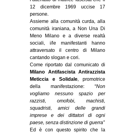
CULTURE
12 dicembre 1969 uccise 17
persone.
ARTE
Assieme alla comunità curda, alla
CINEMA
comunità iraniana, a Non Una Di
Meno Milano e a diverse realtà
MANIFESTI
sociali, i/le manifestanti hanno
MUSICA
attraversato il centro di Milano
RECENSIONI
cantando slogan e cori.
Come riportato dal comunicato di
INTERNAZIONALE
Milano Antifascista Antirazzista
Meticcia e Solidale
, promotrice
AFRICA
della manifestazione: “
Non
AMERICHE
vogliamo nessuno spazio per
ESTREMO ORIENTE
razzisti, omofobi, machisti,
squadristi, amici delle grandi
EUROPA
imprese e dei dittatori di ogni
MEDIO ORIENTE
paese, senza distinzione di guerra”
Ed è con questo spirito che la
MONDO