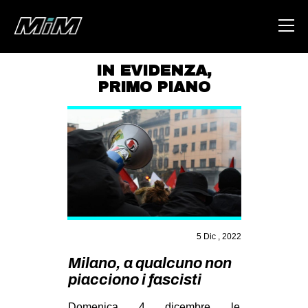
IN EVIDENZA
,
PRIMO PIANO
HOME
ABOUT
AREA
DEGENERAZIONE
GAZA FREESTYLE
CSOA LAMBRETTA
5 Dic , 2022
MSM
Milano, a qualcuno non
STUDENTI TSUNAMI
piacciono i fascisti
ZAM
Domenica 4 dicembre le