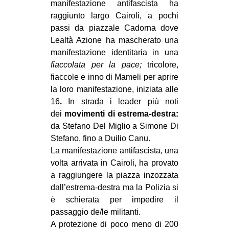
manifestazione antifascista ha
EVENTI
raggiunto largo Cairoli, a pochi
passi da piazzale Cadorna dove
in
Lealtà Azione ha mascherato una
manifestazione identitaria in una
Fb
fiaccolata per la pace;
tricolore,
fiaccole e inno di Mameli per aprire
tw
la loro manifestazione, iniziata alle
16
.
In strada i leader più noti
bsky
dei
movimenti di estrema-destra:
da Stefano Del Miglio a Simone Di
ms
Stefano, fino a Duilio Canu.
La manifestazione antifascista, una
SEARCH
volta arrivata in Cairoli, ha provato
a raggiungere la piazza inzozzata
dall’estrema-destra ma la Polizia si
è schierata per impedire il
passaggio de/le militanti.
A protezione di poco meno di 200