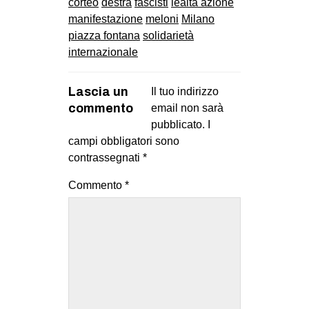
corteo
destra
fascisti
lealtà azione
manifestazione
meloni
Milano
piazza fontana
solidarietà
internazionale
Lascia un
Il tuo indirizzo
commento
email non sarà
pubblicato.
I
campi obbligatori sono
contrassegnati
*
Commento
*