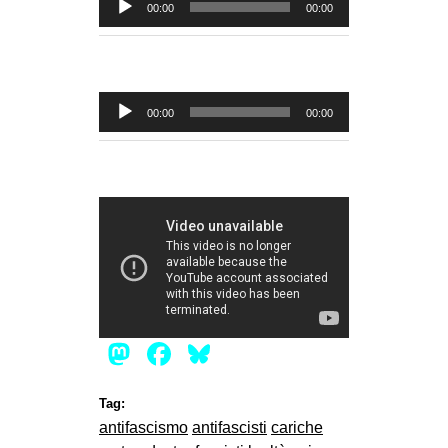
00:00
00:00
Player
Audio
00:00
00:00
Player
Mastodon
Facebook
Bluesky
Tag:
antifascismo
antifascisti
cariche