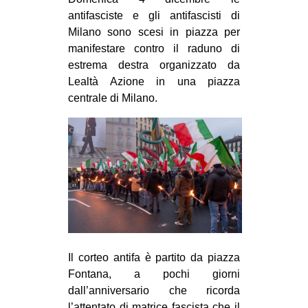
MILANO
antifasciste e gli antifascisti di
MOBILITAZIONI
Milano sono scesi in piazza per
manifestare contro il raduno di
SPAZI
estrema destra organizzato da
SPORT POPOLARE
Lealtà Azione in una piazza
centrale di Milano.
MOVIMENTI
AMBIENTE
ANTIFASCISMO
DIRITTO ALL’ABITARE
GENERI
MIGRAZIONI
PRECARIATO
Il corteo antifa è partito da piazza
REPRESSIONE
Fontana, a pochi giorni
dall’anniversario che ricorda
STUDENTI
l’attentato di matrice fascista che il