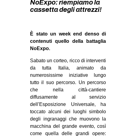
NoExpo: riempiamo la
MILANO
cassetta degli attrezzi!
MOBILITAZIONI
SPAZI
È stato un week end denso di
SPORT POPOLARE
contenuti quello della battaglia
MOVIMENTI
NoExpo.
AMBIENTE
Sabato un corteo, ricco di interventi
ANTIFASCISMO
da tutta Italia, animato da
numerosissime iniziative lungo
DIRITTO ALL’ABITARE
tutto il suo percorso. Un percorso
GENERI
che nella città-cantiere
diffusamente al servizio
MIGRAZIONI
dell’Esposizione Universale, ha
PRECARIATO
toccato alcuni dei luoghi simbolo
degli ingranaggi che muovono la
REPRESSIONE
macchina del grande evento, così
STUDENTI
come quella delle grandi opere: