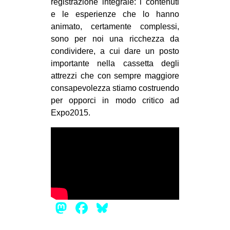
registrazione integrale: i contenuti
EVENTI
e le esperienze che lo hanno
animato, certamente complessi,
in
sono per noi una ricchezza da
condividere, a cui dare un posto
Fb
importante nella cassetta degli
attrezzi che con sempre maggiore
tw
consapevolezza stiamo costruendo
per opporci in modo critico ad
bsky
Expo2015.
ms
SEARCH
Mastodon
Facebook
Bluesky