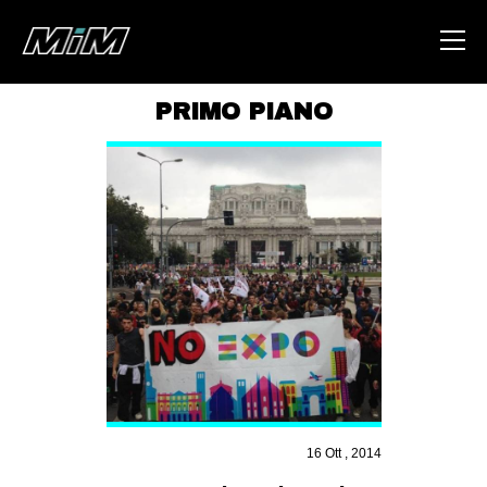
PRIMO PIANO
HOME
ABOUT
AREA
DEGENERAZIONE
GAZA FREESTYLE
CSOA LAMBRETTA
MSM
STUDENTI TSUNAMI
16 Ott , 2014
ZAM