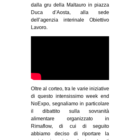
dalla gru della Maltauro in piazza
CULTURE
Duca d’Aosta, alla sede
ARTE
dell’agenzia interinale Obiettivo
Lavoro.
CINEMA
MANIFESTI
MUSICA
RECENSIONI
INTERNAZIONALE
AFRICA
Oltre al corteo, tra le varie iniziative
AMERICHE
di questo intensissimo week end
NoExpo, segnaliamo in particolare
ESTREMO ORIENTE
il dibattito sulla sovranità
EUROPA
alimentare organizzato in
MEDIO ORIENTE
Rimaflow, di cui di seguito
abbiamo deciso di riportare la
MONDO