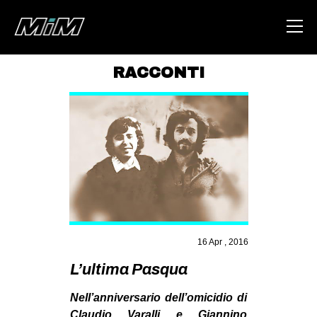
RACCONTI
HOME
ABOUT
AREA
DEGENERAZIONE
GAZA FREESTYLE
CSOA LAMBRETTA
16 Apr , 2016
MSM
L’ultima Pasqua
STUDENTI TSUNAMI
ZAM
Nell’anniversario dell’omicidio di
Claudio Varalli e Giannino