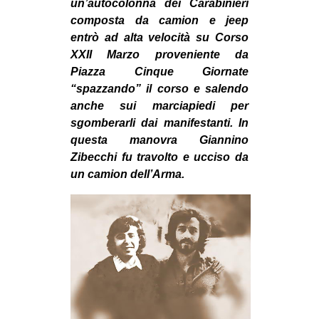
un’autocolonna dei Carabinieri
CULTURE
composta da camion e jeep
entrò ad alta velocità su Corso
ARTE
XXII Marzo proveniente da
CINEMA
Piazza Cinque Giornate
MANIFESTI
“spazzando” il corso e salendo
anche sui marciapiedi per
MUSICA
sgomberarli dai manifestanti. In
RECENSIONI
questa manovra Giannino
Zibecchi fu travolto e ucciso da
INTERNAZIONALE
un camion dell’Arma.
AFRICA
AMERICHE
ESTREMO ORIENTE
EUROPA
MEDIO ORIENTE
MONDO