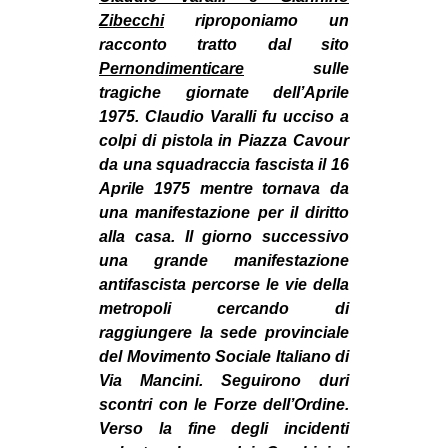
MILANO
Zibecchi
riproponiamo un
racconto tratto dal sito
MOBILITAZIONI
Pernondimenticare
sulle
SPAZI
tragiche giornate dell’Aprile
SPORT POPOLARE
1975. Claudio Varalli fu ucciso a
colpi di pistola in Piazza Cavour
MOVIMENTI
da una squadraccia fascista il 16
Aprile 1975 mentre tornava da
AMBIENTE
una manifestazione per il diritto
ANTIFASCISMO
alla casa. Il giorno successivo
DIRITTO ALL’ABITARE
una grande manifestazione
antifascista percorse le vie della
GENERI
metropoli cercando di
MIGRAZIONI
raggiungere la sede provinciale
del Movimento Sociale Italiano di
PRECARIATO
Via Mancini. Seguirono duri
REPRESSIONE
scontri con le Forze dell’Ordine.
STUDENTI
Verso la fine degli incidenti