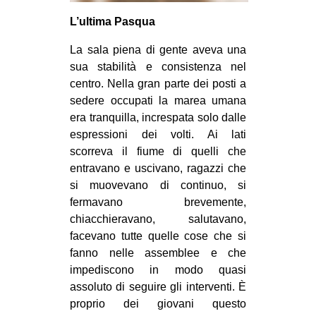
EVENTI
L’ultima Pasqua
La sala piena di gente aveva una
in
sua stabilità e consistenza nel
Fb
centro. Nella gran parte dei posti a
sedere occupati la marea umana
tw
era tranquilla, increspata solo dalle
espressioni dei volti. Ai lati
bsky
scorreva il fiume di quelli che
entravano e uscivano, ragazzi che
ms
si muovevano di continuo, si
fermavano brevemente,
SEARCH
chiacchieravano, salutavano,
facevano tutte quelle cose che si
fanno nelle assemblee e che
impediscono in modo quasi
assoluto di seguire gli interventi. È
proprio dei giovani questo