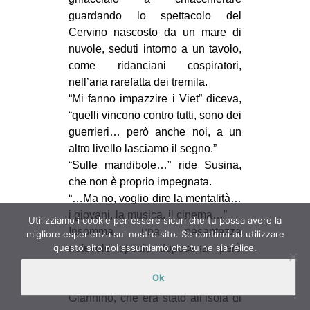
guardando lo spettacolo del
Cervino nascosto da un mare di
nuvole, seduti intorno a un tavolo,
come ridanciani cospiratori,
nell’aria rarefatta dei tremila.
“Mi fanno impazzire i Viet” diceva,
“quelli vincono contro tutti, sono dei
guerrieri… però anche noi, a un
altro livello lasciamo il segno.”
“Sulle mandibole…” ride Susina,
che non è proprio impegnata.
“…Ma no, voglio dire la mentalità…
i giovani, la musica, il cinema…”
Utilizziamo i cookie per essere sicuri che tu possa avere la
Insomma, una pesantezza
migliore esperienza sul nostro sito. Se continui ad utilizzare
questo sito noi assumiamo che tu ne sia felice.
notevole specie dopocena, però
poi, tornati a casa di Alfredo,
Ok
avevamo cominciato a bere e
Giannino, che era stato all’isola di