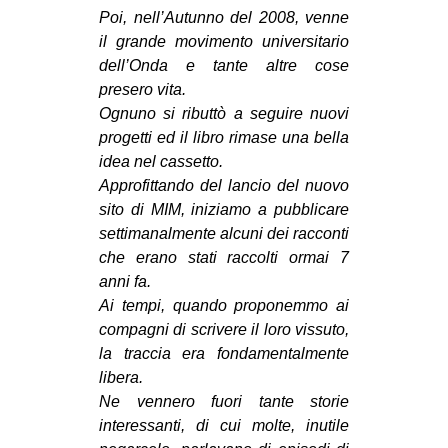
Poi, nell’Autunno del 2008, venne
CULTURE
il grande movimento universitario
ARTE
dell’Onda e tante altre cose
CINEMA
presero vita.
Ognuno si ributtò a seguire nuovi
MANIFESTI
progetti ed il libro rimase una bella
MUSICA
idea nel cassetto.
Approfittando del lancio del nuovo
RECENSIONI
sito di MIM, iniziamo a pubblicare
INTERNAZIONALE
settimanalmente alcuni dei racconti
che erano stati raccolti ormai 7
AFRICA
anni fa.
AMERICHE
Ai tempi, quando proponemmo ai
compagni di scrivere il loro vissuto,
ESTREMO ORIENTE
la traccia era fondamentalmente
EUROPA
libera.
MEDIO ORIENTE
Ne vennero fuori tante storie
interessanti, di cui molte, inutile
MONDO