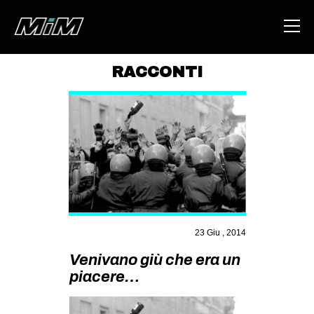
RACCONTI
HOME
ABOUT
AREA
DEGENERAZIONE
GAZA FREESTYLE
CSOA LAMBRETTA
23 Giu , 2014
MSM
Venivano giù che era un
STUDENTI TSUNAMI
piacere…
ZAM