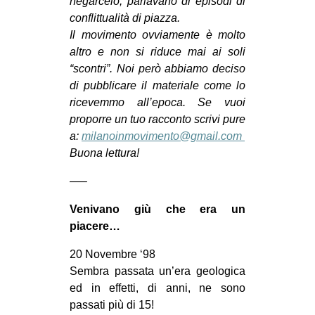
negarcelo, parlavano di episodi di
conflittualità di piazza.
EVENTI
Il movimento ovviamente è molto
in
altro e non si riduce mai ai soli
“scontri”. Noi però abbiamo deciso
Fb
di pubblicare il materiale come lo
ricevemmo all’epoca. Se vuoi
tw
proporre un tuo racconto scrivi pure
a:
milanoinmovimento@gmail.com
bsky
Buona lettura!
ms
—–
SEARCH
Venivano giù che era un
piacere…
20 Novembre ‘98
Sembra passata un’era geologica
ed in effetti, di anni, ne sono
passati più di 15!