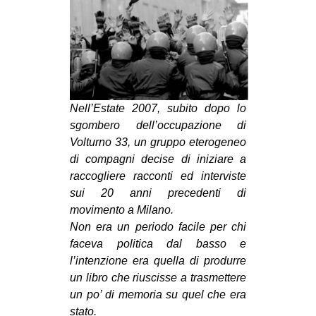
MILANO
MOBILITAZIONI
SPAZI
SPORT POPOLARE
Nell’Estate 2007, subito dopo lo
MOVIMENTI
sgombero dell’occupazione di
AMBIENTE
Volturno 33, un gruppo eterogeneo
ANTIFASCISMO
di compagni decise di iniziare a
raccogliere racconti ed interviste
DIRITTO ALL’ABITARE
sui 20 anni precedenti di
GENERI
movimento a Milano.
Non era un periodo facile per chi
MIGRAZIONI
faceva politica dal basso e
PRECARIATO
l’intenzione era quella di produrre
REPRESSIONE
un libro che riuscisse a trasmettere
un po’ di memoria su quel che era
STUDENTI
stato.