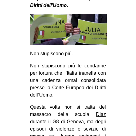
MILANO
Diritti dell’Uomo.
MOBILITAZIONI
SPAZI
SPORT POPOLARE
MOVIMENTI
Non stupiscono più.
AMBIENTE
Non stupiscono più le condanne
ANTIFASCISMO
per tortura che l’Italia inanella con
DIRITTO ALL’ABITARE
una cadenza ormai consolidata
presso la Corte Europea dei Diritti
GENERI
dell’Uomo.
MIGRAZIONI
Questa volta non si tratta del
PRECARIATO
massacro della scuola
Diaz
REPRESSIONE
durante il G8 di Genova, ma degli
episodi di violenze e sevizie di
STUDENTI