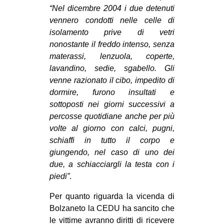
“Nel dicembre 2004 i due detenuti
EVENTI
vennero condotti nelle celle di
isolamento prive di vetri
in
nonostante il freddo intenso, senza
materassi, lenzuola, coperte,
Fb
lavandino, sedie, sgabello. Gli
venne razionato il cibo, impedito di
tw
dormire, furono insultati e
bsky
sottoposti nei giorni successivi a
percosse quotidiane anche per più
ms
volte al giorno con calci, pugni,
schiaffi in tutto il corpo e
SEARCH
giungendo, nel caso di uno dei
due, a schiacciargli la testa con i
piedi”
.
Per quanto riguarda la vicenda di
Bolzaneto la CEDU ha sancito che
le vittime avranno diritti di ricevere