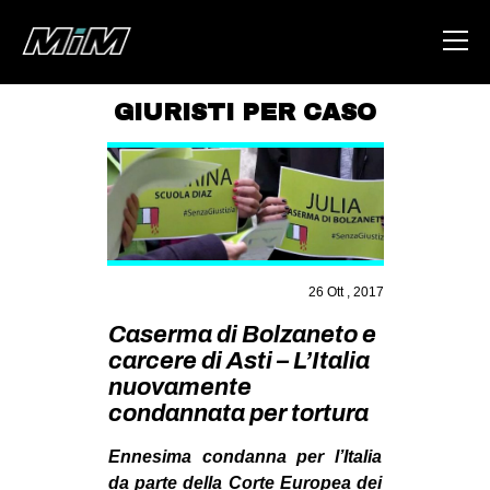
GIURISTI PER CASO
HOME
ABOUT
AREA
DEGENERAZIONE
26 Ott , 2017
GAZA FREESTYLE
Caserma di Bolzaneto e
CSOA LAMBRETTA
carcere di Asti – L’Italia
nuovamente
MSM
condannata per tortura
STUDENTI TSUNAMI
Ennesima condanna per l’Italia
ZAM
da parte della Corte Europea dei