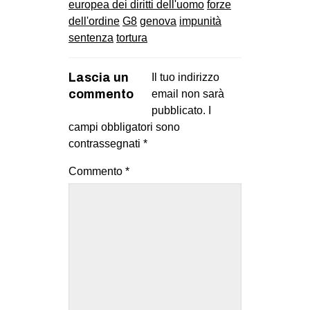
europea dei diritti dell'uomo
forze
dell'ordine
G8
genova
impunità
sentenza
tortura
Lascia un
Il tuo indirizzo
commento
email non sarà
pubblicato.
I
campi obbligatori sono
contrassegnati
*
Commento
*