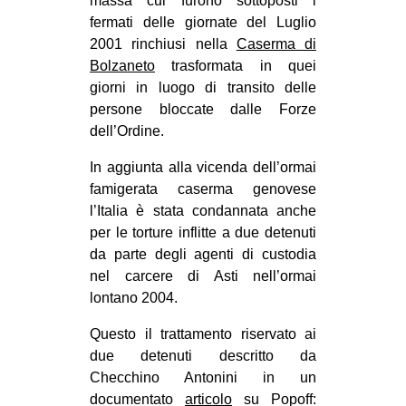
massa cui furono sottoposti i
CULTURE
fermati delle giornate del Luglio
2001 rinchiusi nella
Caserma di
ARTE
Bolzaneto
trasformata in quei
CINEMA
giorni in luogo di transito delle
persone bloccate dalle Forze
MANIFESTI
dell’Ordine.
MUSICA
In aggiunta alla vicenda dell’ormai
RECENSIONI
famigerata caserma genovese
INTERNAZIONALE
l’Italia è stata condannata anche
per le torture inflitte a due detenuti
AFRICA
da parte degli agenti di custodia
AMERICHE
nel carcere di Asti nell’ormai
lontano 2004.
ESTREMO ORIENTE
EUROPA
Questo il trattamento riservato ai
due detenuti descritto da
MEDIO ORIENTE
Checchino Antonini in un
MONDO
documentato
articolo
su Popoff: