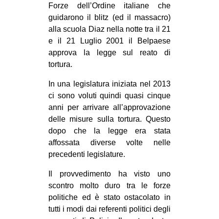
Forze dell’Ordine italiane che
CULTURE
guidarono il blitz (ed il massacro)
ARTE
alla scuola Diaz nella notte tra il 21
e il 21 Luglio 2001 il Belpaese
CINEMA
approva la legge sul reato di
MANIFESTI
tortura.
MUSICA
In una legislatura iniziata nel 2013
RECENSIONI
ci sono voluti quindi quasi cinque
anni per arrivare all’approvazione
INTERNAZIONALE
delle misure sulla tortura. Questo
AFRICA
dopo che la legge era stata
affossata diverse volte nelle
AMERICHE
precedenti legislature.
ESTREMO ORIENTE
Il provvedimento ha visto uno
EUROPA
scontro molto duro tra le forze
MEDIO ORIENTE
politiche ed è stato ostacolato in
tutti i modi dai referenti politici degli
MONDO