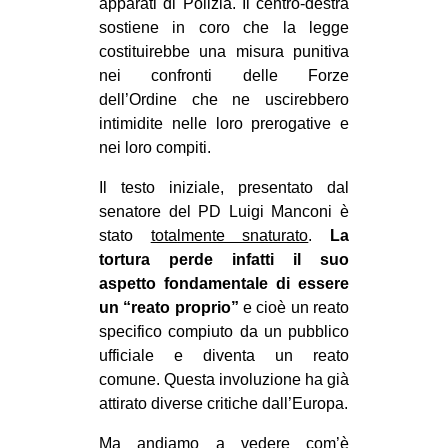
apparati di Polizia. Il centro-destra
EVENTI
sostiene in coro che la legge
costituirebbe una misura punitiva
in
nei confronti delle Forze
dell’Ordine che ne uscirebbero
Fb
intimidite nelle loro prerogative e
nei loro compiti.
tw
Il testo iniziale, presentato dal
bsky
senatore del PD Luigi Manconi è
stato
totalmente snaturato
.
La
ms
tortura perde infatti il suo
aspetto fondamentale di essere
SEARCH
un “reato proprio”
e cioè un reato
specifico compiuto da un pubblico
ufficiale e diventa un reato
comune. Questa involuzione ha già
attirato diverse critiche dall’Europa.
Ma andiamo a vedere com’è