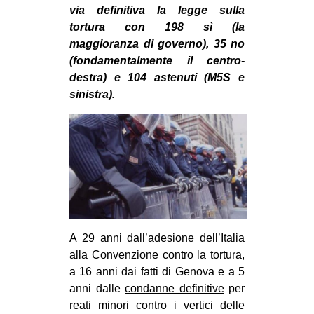
MILANO
via definitiva la legge sulla
tortura con 198 sì (la
MOBILITAZIONI
maggioranza di governo), 35 no
SPAZI
(fondamentalmente il centro-
destra) e 104 astenuti (M5S e
SPORT POPOLARE
sinistra).
MOVIMENTI
AMBIENTE
ANTIFASCISMO
DIRITTO ALL’ABITARE
GENERI
MIGRAZIONI
A 29 anni dall’adesione dell’Italia
PRECARIATO
alla Convenzione contro la tortura,
a 16 anni dai fatti di Genova e a 5
REPRESSIONE
anni dalle
condanne definitive
per
STUDENTI
reati minori contro i vertici delle