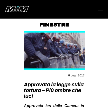
FINESTRE
HOME
ABOUT
AREA
DEGENERAZIONE
GAZA FREESTYLE
6 Lug , 2017
CSOA LAMBRETTA
Approvata la legge sulla
MSM
tortura – Più ombre che
STUDENTI TSUNAMI
luci
ZAM
Approvata ieri dalla Camera in