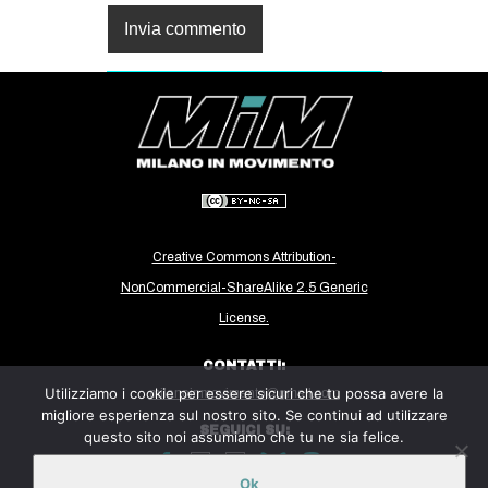
Creative Commons Attribution-
NonCommercial-ShareAlike 2.5 Generic
License.
CONTATTI:
Utilizziamo i cookie per essere sicuri che tu possa avere la
milanoinmovimento@gmail.com
migliore esperienza sul nostro sito. Se continui ad utilizzare
SEGUICI SU:
questo sito noi assumiamo che tu ne sia felice.
Ok