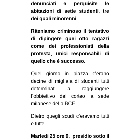
denunciati e perquisite le
CULTURE
abitazioni di sette studenti, tre
ARTE
dei quali minorenni.
CINEMA
Riteniamo criminoso il tentativo
MANIFESTI
di dipingere quei otto ragazzi
come dei professionisti della
MUSICA
protesta, unici responsabili di
RECENSIONI
quello che è successo.
INTERNAZIONALE
Quel giorno in piazza c’erano
decine di migliaia di studenti tutti
AFRICA
determinati a raggiungere
AMERICHE
l’obbiettivo del corteo la sede
milanese della BCE.
ESTREMO ORIENTE
EUROPA
Dietro quegli scudi c’eravamo tutti
e tutte!
MEDIO ORIENTE
MONDO
Martedì 25 ore 9, presidio sotto il