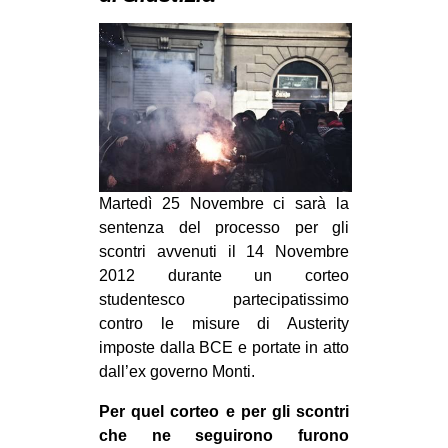
MILANO
MOBILITAZIONI
SPAZI
SPORT POPOLARE
MOVIMENTI
AMBIENTE
Martedì 25 Novembre ci sarà la
ANTIFASCISMO
sentenza del processo per gli
scontri avvenuti il 14 Novembre
DIRITTO ALL’ABITARE
2012 durante un corteo
GENERI
studentesco partecipatissimo
contro le misure di Austerity
MIGRAZIONI
imposte dalla BCE e portate in atto
PRECARIATO
dall’ex governo Monti.
REPRESSIONE
Per quel corteo e per gli scontri
STUDENTI
che ne seguirono furono