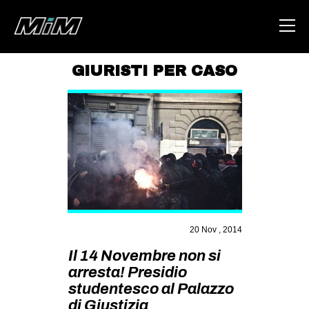
GIURISTI PER CASO
HOME
ABOUT
AREA
DEGENERAZIONE
GAZA FREESTYLE
CSOA LAMBRETTA
20 Nov , 2014
MSM
Il 14 Novembre non si
STUDENTI TSUNAMI
arresta! Presidio
studentesco al Palazzo
ZAM
di Giustizia