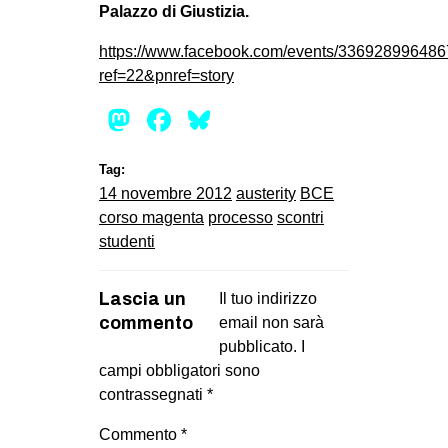
Palazzo di Giustizia.
EVENTI
https://www.facebook.com/events/336928996486
in
ref=22&pnref=story
Mastodon
Facebook
Bluesky
Fb
tw
Tag:
14 novembre 2012
austerity
BCE
bsky
corso magenta
processo
scontri
studenti
ms
SEARCH
Lascia un
Il tuo indirizzo
commento
email non sarà
pubblicato.
I
campi obbligatori sono
contrassegnati
*
Commento
*