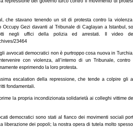
a repressione del governo turco contro il movimento di protes
ul, che stavano tenendo un sit di protesta contro la violenza 
Occupy Gezi davanti al Tribunale di Caglayan a Istanbul, sono
otti negli uffici della polizia ed arrestati. Il video d
rchives/23464
gli avvocati democratici non è purtroppo cosa nuova in Turchia
intervenire con violenza, all’interno di un Tribunale, contr
imamente esprimendo la loro protesta.
issima escalation della repressione, che tende a colpire gli a
itti fondamentali.
prime la propria incondizionata solidarietà ai colleghi vittime d
ocati democratici sono stati al fianco dei movimenti sociali port
a liberazione dei popoli; la nostra opera di tutela molto spesso