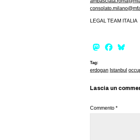
ambasciata.roma@mfa.
consolato.milano@mfa.
LEGAL TEAM ITALIA
Mastod
Face
Bl
Tag:
erdogan
Istanbul
occu
Lascia un comme
Commento
*