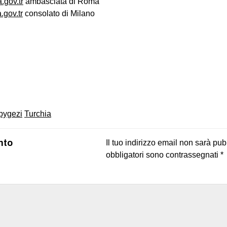
gov.tr
ambasciata di Roma
gov.tr
consolato di Milano
on
book
uesky
pygezi
Turchia
nto
Il tuo indirizzo email non sarà pub
obbligatori sono contrassegnati
*