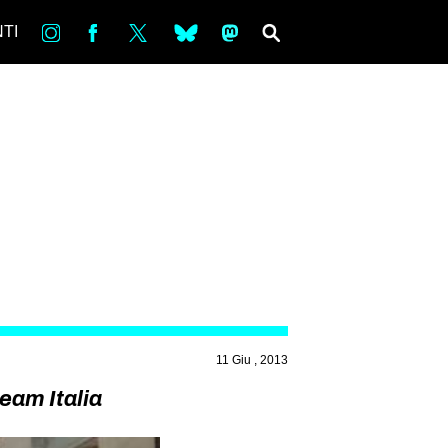
in
Fb
tw
bsky
ms
SEARCH
TI
11 Giu , 2013
team Italia