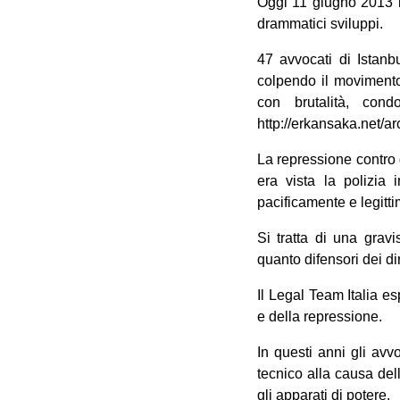
Oggi 11 giugno 2013 l
drammatici sviluppi.
47 avvocati di Istanb
colpendo il movimento 
con brutalità, cond
http://erkansaka.net/a
La repressione contro 
era vista la polizia 
pacificamente e legitt
Si tratta di una grav
quanto difensori dei dir
Il Legal Team Italia es
e della repressione.
In questi anni gli avv
tecnico alla causa dell
gli apparati di potere.