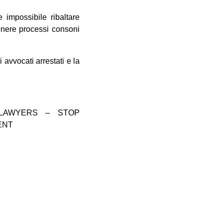
 impossibile ribaltare
 tenere processi consoni
 avvocati arrestati e la
C LAWYERS – STOP
ENT