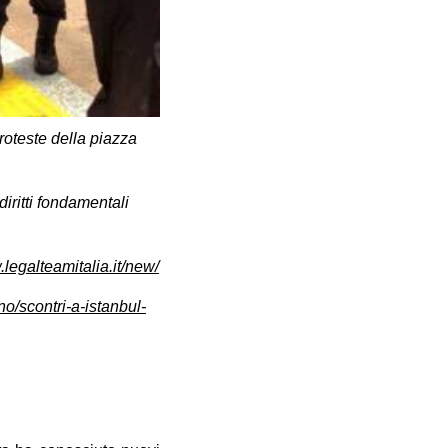
proteste della piazza
.
iritti fondamentali
.legalteamitalia.it/new/
o/scontri-a-istanbul-