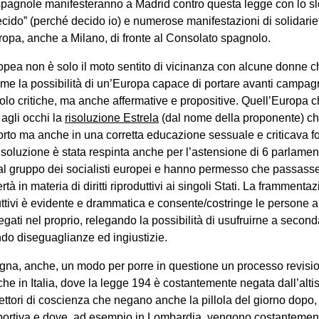
 spagnole manifesteranno a Madrid contro questa legge con lo s
ecido” (perché decido io) e numerose manifestazioni di solidarie
uropa, anche a Milano, di fronte al Consolato spagnolo.
opea non è solo il moto sentito di vicinanza con alcune donne c
prime la possibilità di un’Europa capace di portare avanti campa
olo critiche, ma anche affermative e propositive. Quell’Europa c
 agli occhi la
risoluzione Estrela
(dal nome della proponente) c
aborto ma anche in una corretta educazione sessuale e criticava f
isoluzione è stata respinta anche per l’astensione di 6 parlame
l gruppo dei socialisti europei e hanno permesso che passasse 
rtà in materia di diritti riproduttivi ai singoli Stati. La framment
duttivi è evidente e drammatica e consente/costringe le persone a s
negati nel proprio, relegando la possibilità di usufruirne a second
o diseguaglianze ed ingiustizie.
agna, anche, un modo per porre in questione un processo revisi
he in Italia, dove la legge 194 è costantemente negata dall’alti
iettori di coscienza che negano anche la pillola del giorno dopo
bortiva e dove, ad esempio in Lombardia, vengono costantemente 