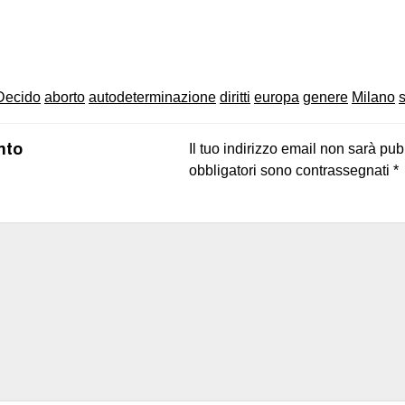
on
book
uesky
Decido
aborto
autodeterminazione
diritti
europa
genere
Milano
nto
Il tuo indirizzo email non sarà pub
obbligatori sono contrassegnati
*