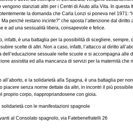
 vengono stanziati altri per i Centri di Aiuto alla Vita. In questa 
epotentemente la domanda che Carla Lonzi si poneva nel 1971: “
 Ma perché restano incinte?” che sposta l’attenzione dal diritto a
e e ad una sessualità libera, consapevole e felice.
o, infatti, è una battaglia per la possibilità di scegliere, sempre,
bire scelte di altri. Non a caso, infatti, l’attacco al diritto all’ab
dell’educazione sessuale nelle scuole e si accompagna alle diff
ione assistita ed alla mancanza di servizi per la maternità che n
tto all’aborto, e la solidarietà alla Spagna, è una battaglia per no
io piacere senza norme dettate da altri, in incontri il più possibil
el proprio corpo, riappropriandosene con gioia.
n solidarietà con le manifestazioni spagnole
avanti al Consolato spagnolo, via Fatebenefratelli 26