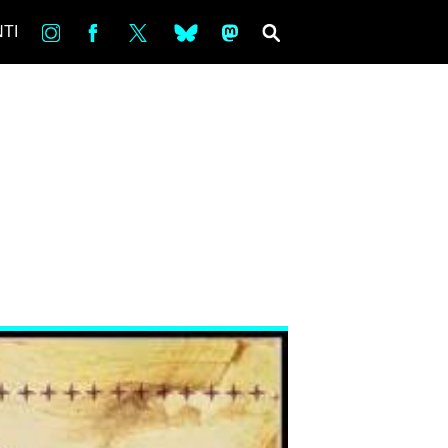
in
Fb
tw
bsky
ms
SEARCH
TI