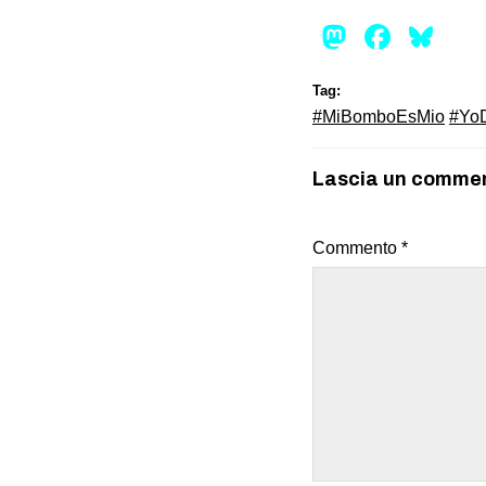
Mastod
Face
Bl
Tag:
#MiBomboEsMio
#Yo
Lascia un comme
Commento
*