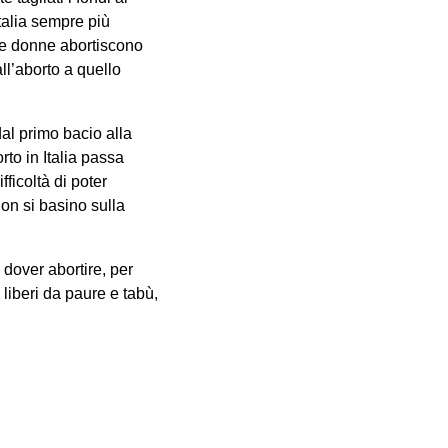
Italia sempre più
le donne abortiscono
ll’aborto a quello
 dal primo bacio alla
orto in Italia passa
icoltà di poter
on si basino sulla
n dover abortire, per
e liberi da paure e tabù,