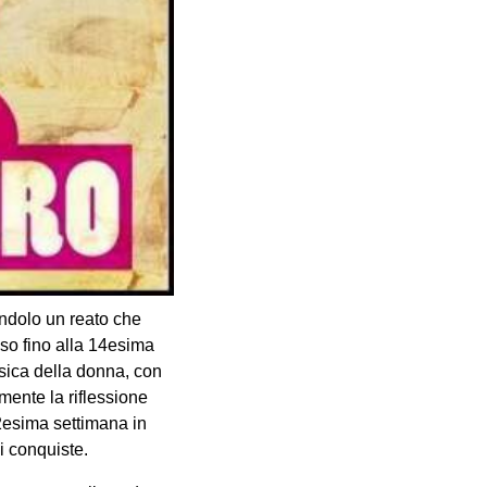
endolo un reato che
sso fino alla 14esima
isica della donna, con
mente la riflessione
 22esima settimana in
i conquiste.