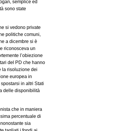
logan, semplice ed
tà sono state
he si vedono private
gne politiche comuni,
he a dicembre si è
he riconosceva un
ortemente l’obiezione
ntari del PD che hanno
la risoluzione dei
azione europea in
postarsi in altri Stati
a delle disponibilità
onista che in maniera
ssima percentuale di
, nonostante sia
tagliati i fondi ai