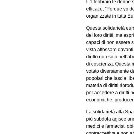
Il 1 febbraio le donne
efficace, “Porque yo d
organizzate in tutta E
Questa solidarietà eur
dei loro diritti, ma es
capaci di non essere s
vista affossare davanti
diritto non solo nell’
di coscienza. Questa r
votato diversamente da
popolari che lascia libe
materia di diritti ripro
per accedere a diritti 
economiche, producend
La solidarietà alla Sp
più subdola agisce anc
medici e farmacisti ob
contraccettiva e non a