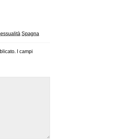
sessualità
Spagna
blicato.
I campi