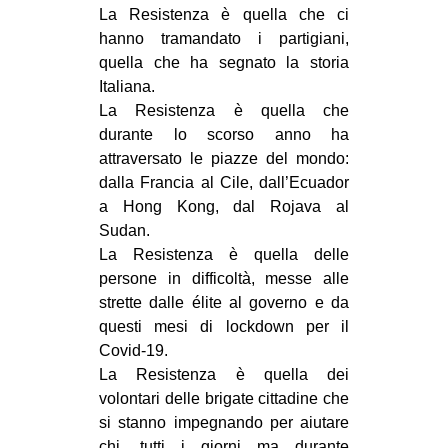
La Resistenza è quella che ci
CULTURE
hanno tramandato i partigiani,
ARTE
quella che ha segnato la storia
Italiana.
CINEMA
La Resistenza è quella che
MANIFESTI
durante lo scorso anno ha
MUSICA
attraversato le piazze del mondo:
dalla Francia al Cile, dall’Ecuador
RECENSIONI
a Hong Kong, dal Rojava al
INTERNAZIONALE
Sudan.
La Resistenza è quella delle
AFRICA
persone in difficoltà, messe alle
AMERICHE
strette dalle élite al governo e da
questi mesi di lockdown per il
ESTREMO ORIENTE
Covid-19.
EUROPA
La Resistenza è quella dei
volontari delle brigate cittadine che
MEDIO ORIENTE
si stanno impegnando per aiutare
MONDO
chi, tutti i giorni ma durante