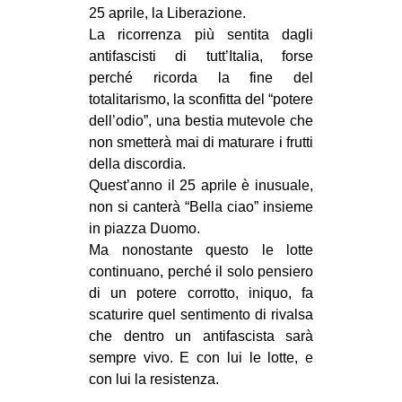
MILANO
25 aprile, la Liberazione.
La ricorrenza più sentita dagli
MOBILITAZIONI
antifascisti di tutt’Italia, forse
SPAZI
perché ricorda la fine del
totalitarismo, la sconfitta del “potere
SPORT POPOLARE
dell’odio”, una bestia mutevole che
MOVIMENTI
non smetterà mai di maturare i frutti
della discordia.
AMBIENTE
Quest’anno il 25 aprile è inusuale,
ANTIFASCISMO
non si canterà “Bella ciao” insieme
in piazza Duomo.
DIRITTO ALL’ABITARE
Ma nonostante questo le lotte
GENERI
continuano, perché il solo pensiero
MIGRAZIONI
di un potere corrotto, iniquo, fa
scaturire quel sentimento di rivalsa
PRECARIATO
che dentro un antifascista sarà
REPRESSIONE
sempre vivo. E con lui le lotte, e
con lui la resistenza.
STUDENTI