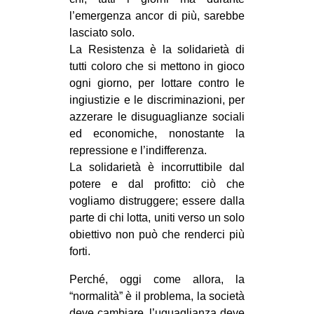
l’emergenza ancor di più, sarebbe
EVENTI
lasciato solo.
La Resistenza è la solidarietà di
in
tutti coloro che si mettono in gioco
Fb
ogni giorno, per lottare contro le
ingiustizie e le discriminazioni, per
tw
azzerare le disuguaglianze sociali
ed economiche, nonostante la
bsky
repressione e l’indifferenza.
La solidarietà è incorruttibile dal
ms
potere e dal profitto: ciò che
vogliamo distruggere; essere dalla
SEARCH
parte di chi lotta, uniti verso un solo
obiettivo non può che renderci più
forti.
Perché, oggi come allora, la
“normalità” è il problema, la società
deve cambiare, l’uguaglianza deve