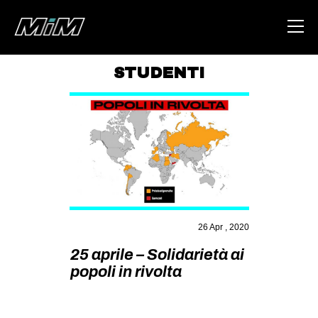
STUDENTI
HOME
ABOUT
AREA
DEGENERAZIONE
GAZA FREESTYLE
CSOA LAMBRETTA
26 Apr , 2020
MSM
25 aprile – Solidarietà ai
popoli in rivolta
STUDENTI TSUNAMI
ZAM