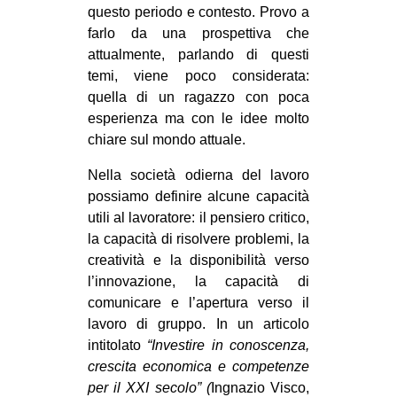
questo periodo e contesto. Provo a
EVENTI
farlo da una prospettiva che
attualmente, parlando di questi
in
temi, viene poco considerata:
quella di un ragazzo con poca
Fb
esperienza ma con le idee molto
chiare sul mondo attuale.
tw
Nella società odierna del lavoro
bsky
possiamo definire alcune capacità
utili al lavoratore: il pensiero critico,
ms
la capacità di risolvere problemi, la
creatività e la disponibilità verso
SEARCH
l’innovazione, la capacità di
comunicare e l’apertura verso il
lavoro di gruppo. In un articolo
intitolato
“Investire in conoscenza,
crescita economica e competenze
per il XXI secolo” (
Ingnazio Visco,