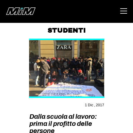
STUDENTI
HOME
ABOUT
AREA
DEGENERAZIONE
GAZA FREESTYLE
CSOA LAMBRETTA
MSM
1 Dic , 2017
STUDENTI TSUNAMI
Dalla scuola al lavoro:
prima il profitto delle
ZAM
persone