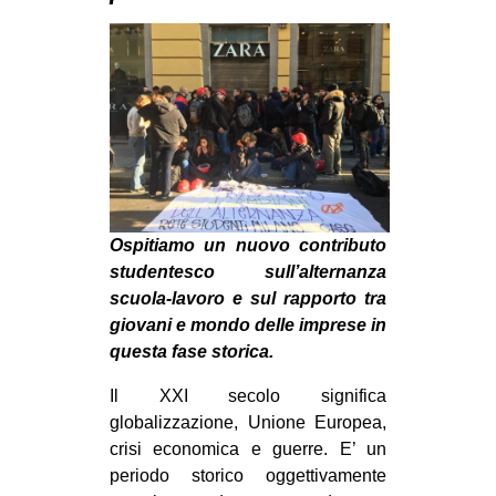
MILANO
MOBILITAZIONI
SPAZI
SPORT POPOLARE
MOVIMENTI
AMBIENTE
Ospitiamo un nuovo contributo
ANTIFASCISMO
studentesco sull’alternanza
DIRITTO ALL’ABITARE
scuola-lavoro e sul rapporto tra
GENERI
giovani e mondo delle imprese in
questa fase storica.
MIGRAZIONI
Il XXI secolo significa
PRECARIATO
globalizzazione, Unione Europea,
REPRESSIONE
crisi economica e guerre. E’ un
STUDENTI
periodo storico oggettivamente