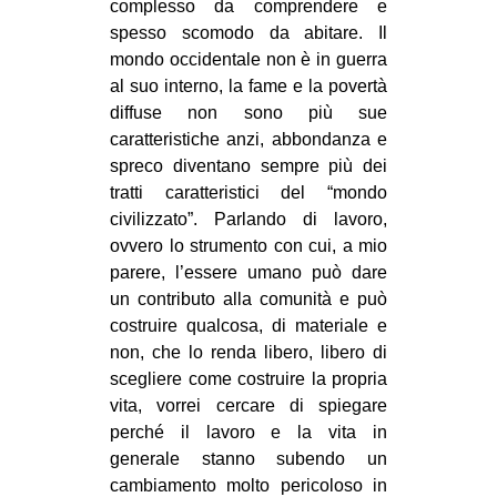
complesso da comprendere e
CULTURE
spesso scomodo da abitare. Il
mondo occidentale non è in guerra
ARTE
al suo interno, la fame e la povertà
CINEMA
diffuse non sono più sue
MANIFESTI
caratteristiche anzi, abbondanza e
spreco diventano sempre più dei
MUSICA
tratti caratteristici del “mondo
RECENSIONI
civilizzato”. Parlando di lavoro,
ovvero lo strumento con cui, a mio
INTERNAZIONALE
parere, l’essere umano può dare
AFRICA
un contributo alla comunità e può
costruire qualcosa, di materiale e
AMERICHE
non, che lo renda libero, libero di
ESTREMO ORIENTE
scegliere come costruire la propria
vita, vorrei cercare di spiegare
EUROPA
perché il lavoro e la vita in
MEDIO ORIENTE
generale stanno subendo un
MONDO
cambiamento molto pericoloso in