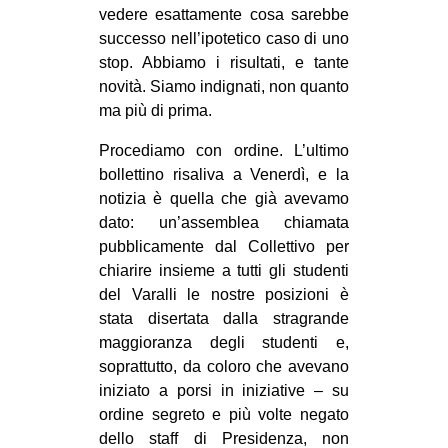
vedere esattamente cosa sarebbe
EVENTI
successo nell’ipotetico caso di uno
stop. Abbiamo i risultati, e tante
in
novità. Siamo indignati, non quanto
ma più di prima.
Fb
Procediamo con ordine. L’ultimo
tw
bollettino risaliva a Venerdì, e la
notizia è quella che già avevamo
bsky
dato: un’assemblea chiamata
pubblicamente dal Collettivo per
ms
chiarire insieme a tutti gli studenti
del Varalli le nostre posizioni è
SEARCH
stata disertata dalla stragrande
maggioranza degli studenti e,
soprattutto, da coloro che avevano
iniziato a porsi in iniziative – su
ordine segreto e più volte negato
dello staff di Presidenza, non