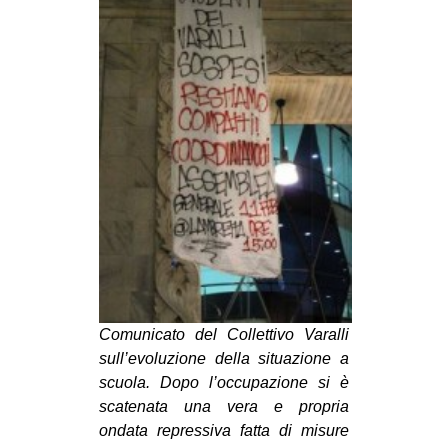
MILANO
MOBILITAZIONI
SPAZI
SPORT POPOLARE
MOVIMENTI
AMBIENTE
ANTIFASCISMO
DIRITTO ALL’ABITARE
GENERI
MIGRAZIONI
Comunicato del Collettivo Varalli
sull’evoluzione della situazione a
PRECARIATO
scuola. Dopo l’occupazione si è
REPRESSIONE
scatenata una vera e propria
STUDENTI
ondata repressiva fatta di misure