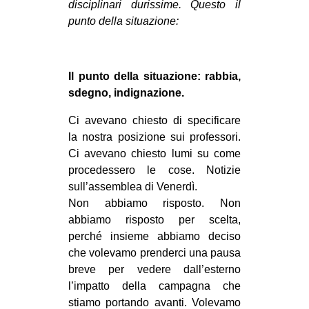
disciplinari durissime. Questo il
CULTURE
punto della situazione:
ARTE
CINEMA
Il punto della situazione: rabbia,
MANIFESTI
sdegno, indignazione.
MUSICA
Ci avevano chiesto di specificare
RECENSIONI
la nostra posizione sui professori.
Ci avevano chiesto lumi su come
INTERNAZIONALE
procedessero le cose. Notizie
AFRICA
sull’assemblea di Venerdì.
Non abbiamo risposto. Non
AMERICHE
abbiamo risposto per scelta,
ESTREMO ORIENTE
perché insieme abbiamo deciso
che volevamo prenderci una pausa
EUROPA
breve per vedere dall’esterno
MEDIO ORIENTE
l’impatto della campagna che
MONDO
stiamo portando avanti. Volevamo