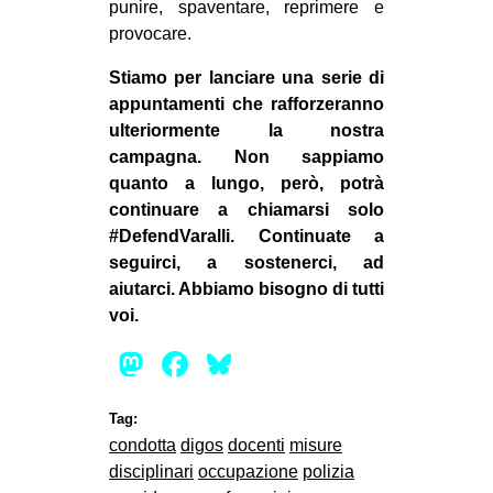
punire, spaventare, reprimere e
provocare.
Stiamo per lanciare una serie di
appuntamenti che rafforzeranno
ulteriormente la nostra
campagna. Non sappiamo
quanto a lungo, però, potrà
continuare a chiamarsi solo
#DefendVaralli. Continuate a
seguirci, a sostenerci, ad
aiutarci. Abbiamo bisogno di tutti
voi.
Mastodon
Facebook
Bluesky
Tag:
condotta
digos
docenti
misure
disciplinari
occupazione
polizia