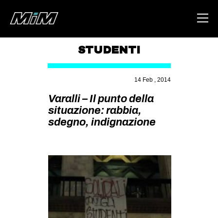
STUDENTI
HOME
14 Feb , 2014
ABOUT
Varalli – Il punto della
AREA
situazione: rabbia,
sdegno, indignazione
DEGENERAZIONE
GAZA FREESTYLE
CSOA LAMBRETTA
MSM
STUDENTI TSUNAMI
ZAM