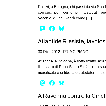
Da ieri, a Bologna, chi passi da via San P
con cura, poi il cemento li ha saldati, r
Vecchio, quindi, vedrà come […]
Mastodon
Facebook
Bluesky
Atlantide R-esiste, favolo
30 Dic , 2012 -
PRIMO PIANO
Atlantide, a Bologna, è sotto sfratto. Atl
il cassero di Porta Santo Stefano. La sua
mercificata e di libertà e autodeterminaz
Mastodon
Facebook
Bluesky
A Ravenna contro la Cmc!