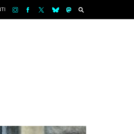
in
Fb
tw
bsky
ms
SEARCH
TI