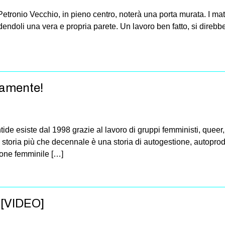
etronio Vecchio, in pieno centro, noterà una porta murata. I matt
endendoli una vera e propria parete. Un lavoro ben fatto, si dire
samente!
antide esiste dal 1998 grazie al lavoro di gruppi femministi, quee
 storia più che decennale è una storia di autogestione, autoprod
ione femminile […]
 [VIDEO]