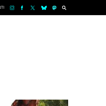
in
Fb
tw
bsky
ms
SEARCH
TI