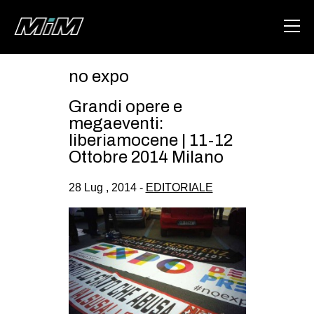
no expo
HOME
Grandi opere e
ABOUT
megaeventi:
liberiamocene | 11-12
AREA
Ottobre 2014 Milano
DEGENERAZIONE
28 Lug , 2014 -
EDITORIALE
GAZA FREESTYLE
CSOA LAMBRETTA
MSM
STUDENTI TSUNAMI
ZAM