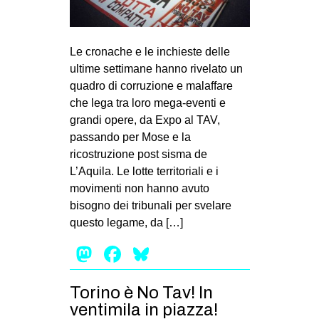
MILANO
MOBILITAZIONI
Le cronache e le inchieste delle
SPAZI
ultime settimane hanno rivelato un
SPORT POPOLARE
quadro di corruzione e malaffare
che lega tra loro mega-eventi e
MOVIMENTI
grandi opere, da Expo al TAV,
AMBIENTE
passando per Mose e la
ricostruzione post sisma de
ANTIFASCISMO
L’Aquila. Le lotte territoriali e i
DIRITTO ALL’ABITARE
movimenti non hanno avuto
bisogno dei tribunali per svelare
GENERI
questo legame, da […]
MIGRAZIONI
Mastodon
Facebook
Bluesky
PRECARIATO
REPRESSIONE
Torino è No Tav! In
STUDENTI
ventimila in piazza!