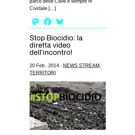
parco delle Cave e sempre in
Cividale […]
Mastodon
Facebook
Bluesky
Stop Biocidio: la
diretta video
dell’incontro!
20 Feb , 2014 -
NEWS STREAM
,
TERRITORI