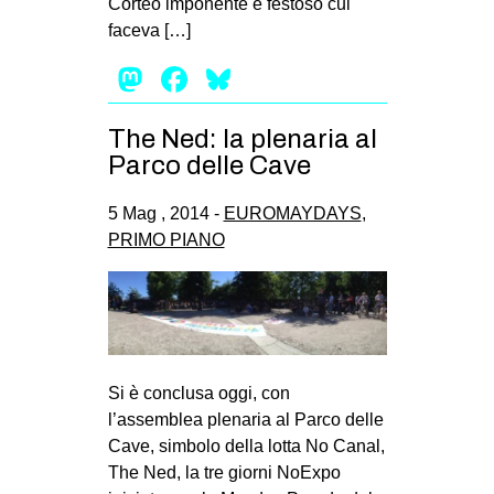
Corteo imponente e festoso cui
EVENTI
faceva […]
Mastodon
Facebook
Bluesky
in
Fb
The Ned: la plenaria al
Parco delle Cave
tw
5 Mag , 2014 -
EUROMAYDAYS
,
bsky
PRIMO PIANO
ms
SEARCH
Si è conclusa oggi, con
l’assemblea plenaria al Parco delle
Cave, simbolo della lotta No Canal,
The Ned, la tre giorni NoExpo