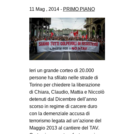
CULTURE
11 Mag , 2014 -
PRIMO PIANO
ARTE
CINEMA
MANIFESTI
MUSICA
RECENSIONI
INTERNAZIONALE
Ieri un grande corteo di 20.000
persone ha sfilato nelle strade di
AFRICA
Torino per chiedere la liberazione
AMERICHE
di Chiara, Claudio, Mattia e Niccolò
detenuti dal Dicembre dell’anno
ESTREMO ORIENTE
scorso in regime di carcere duro
EUROPA
con la demenziale accusa di
MEDIO ORIENTE
terrorismo legata ad un’azione del
Maggio 2013 al cantiere del TAV.
MONDO