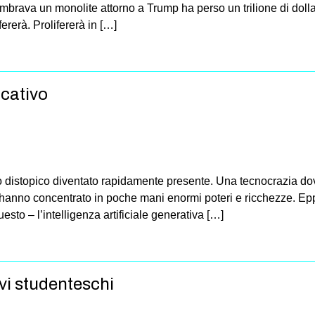
rava un monolite attorno a Trump ha perso un trilione di dollar
rerà. Prolifererà in […]
ucativo
uturo distopico diventato rapidamente presente. Una tecnocrazia do
 hanno concentrato in poche mani enormi poteri e ricchezze. Ep
sto – l’intelligenza artificiale generativa […]
ivi studenteschi