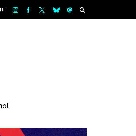
in
Fb
tw
bsky
ms
SEARCH
TI
no!