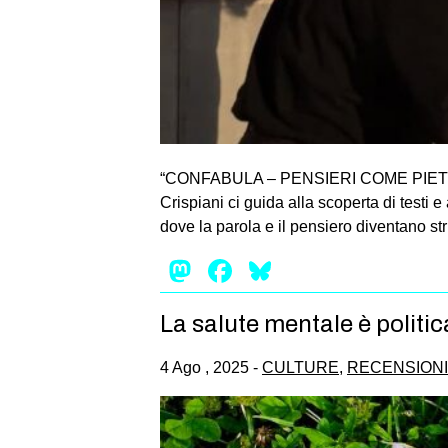
“CONFABULA – PENSIERI COME PIETRE” co
Crispiani ci guida alla scoperta di testi e
dove la parola e il pensiero diventano st
Mastodon
Facebook
Bluesky
La salute mentale è politic
4 Ago , 2025 -
CULTURE
,
RECENSIONI