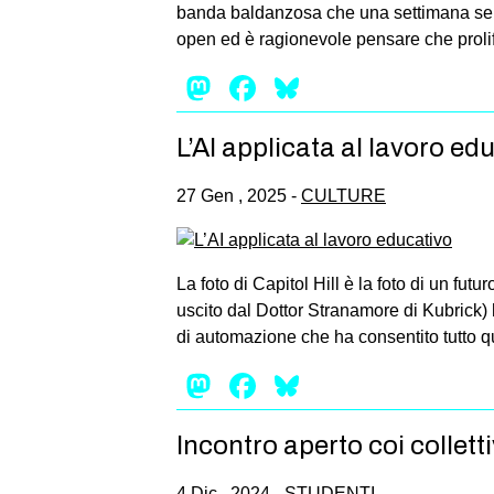
banda baldanzosa che una settimana semb
open ed è ragionevole pensare che prolife
Mastodon
Facebook
Bluesky
L’AI applicata al lavoro ed
27 Gen , 2025 -
CULTURE
La foto di Capitol Hill è la foto di un f
uscito dal Dottor Stranamore di Kubrick)
di automazione che ha consentito tutto que
Mastodon
Facebook
Bluesky
Incontro aperto coi collett
4 Dic , 2024 -
STUDENTI