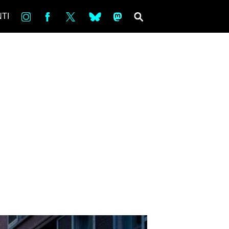
in
Fb
tw
bsky
ms
SEARCH
TI