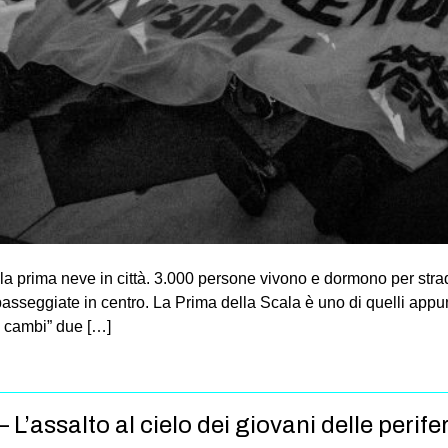
 prima neve in città. 3.000 persone vivono e dormono per strad
passeggiate in centro. La Prima della Scala è uno di quelli app
e cambi” due […]
L’assalto al cielo dei giovani delle perife